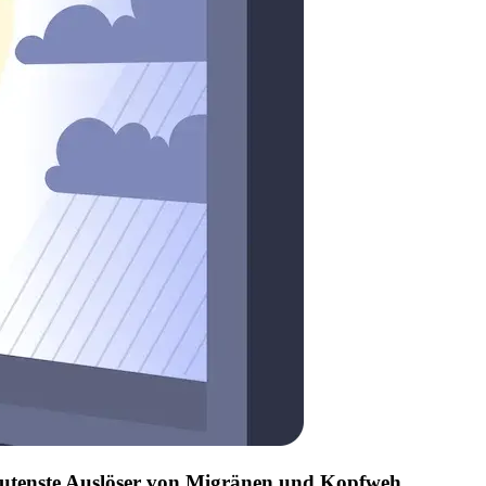
edeutenste Auslöser von Migränen und Kopfweh