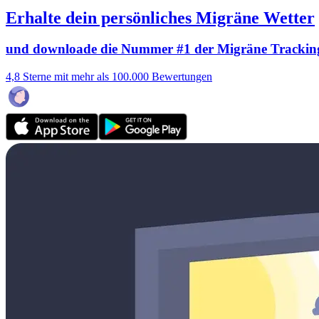
Erhalte dein persönliches Migräne Wetter
und downloade die Nummer #1 der Migräne Trackin
4,8 Sterne mit mehr als 100.000 Bewertungen