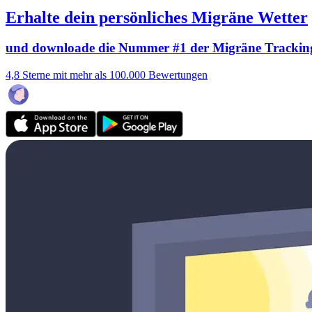
Erhalte dein persönliches Migräne Wetter
und downloade die Nummer #1 der Migräne Trackin
4,8 Sterne mit mehr als 100.000 Bewertungen