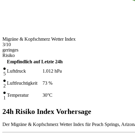
Migräne & Kopfschmerz Wetter Index
3
/10
geringes
Risiko
Empfindlich auf
Letzte 24h
Luftdruck
1.012
hPa
5
Luftfeuchtigkeit
73 %
2
Temperatur
30
°C
1
24h Risiko Index Vorhersage
Der Migräne & Kopfschmerz Wetter Index für Peach Springs, Arizona