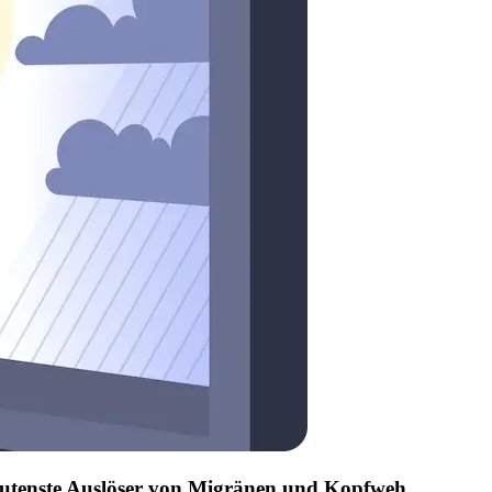
edeutenste Auslöser von Migränen und Kopfweh