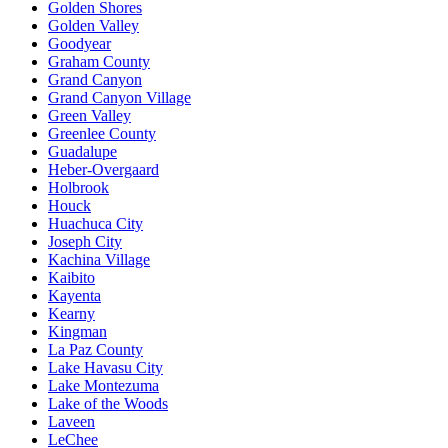
Golden Shores
Golden Valley
Goodyear
Graham County
Grand Canyon
Grand Canyon Village
Green Valley
Greenlee County
Guadalupe
Heber-Overgaard
Holbrook
Houck
Huachuca City
Joseph City
Kachina Village
Kaibito
Kayenta
Kearny
Kingman
La Paz County
Lake Havasu City
Lake Montezuma
Lake of the Woods
Laveen
LeChee