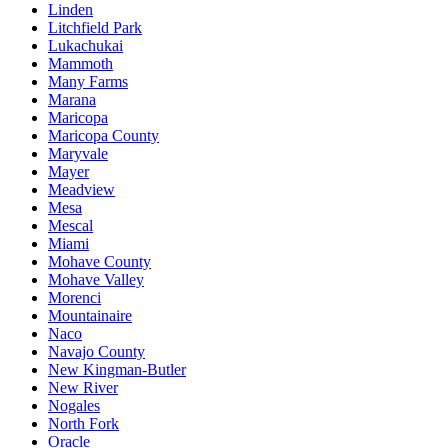
Linden
Litchfield Park
Lukachukai
Mammoth
Many Farms
Marana
Maricopa
Maricopa County
Maryvale
Mayer
Meadview
Mesa
Mescal
Miami
Mohave County
Mohave Valley
Morenci
Mountainaire
Naco
Navajo County
New Kingman-Butler
New River
Nogales
North Fork
Oracle