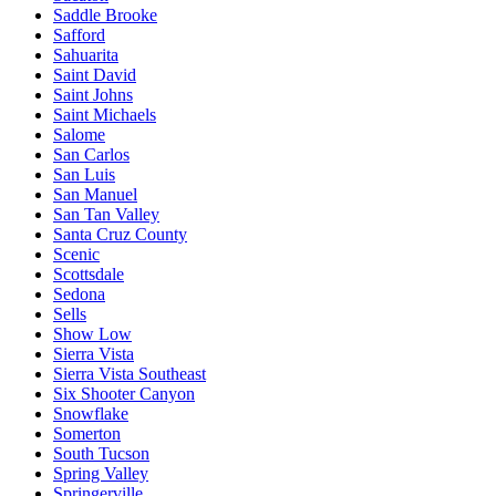
Saddle Brooke
Safford
Sahuarita
Saint David
Saint Johns
Saint Michaels
Salome
San Carlos
San Luis
San Manuel
San Tan Valley
Santa Cruz County
Scenic
Scottsdale
Sedona
Sells
Show Low
Sierra Vista
Sierra Vista Southeast
Six Shooter Canyon
Snowflake
Somerton
South Tucson
Spring Valley
Springerville