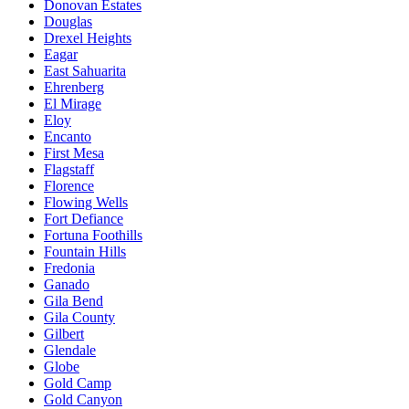
Donovan Estates
Douglas
Drexel Heights
Eagar
East Sahuarita
Ehrenberg
El Mirage
Eloy
Encanto
First Mesa
Flagstaff
Florence
Flowing Wells
Fort Defiance
Fortuna Foothills
Fountain Hills
Fredonia
Ganado
Gila Bend
Gila County
Gilbert
Glendale
Globe
Gold Camp
Gold Canyon