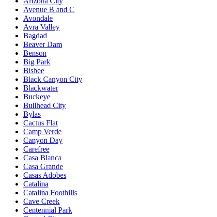
Arizona City
Avenue B and C
Avondale
Avra Valley
Bagdad
Beaver Dam
Benson
Big Park
Bisbee
Black Canyon City
Blackwater
Buckeye
Bullhead City
Bylas
Cactus Flat
Camp Verde
Canyon Day
Carefree
Casa Blanca
Casa Grande
Casas Adobes
Catalina
Catalina Foothills
Cave Creek
Centennial Park