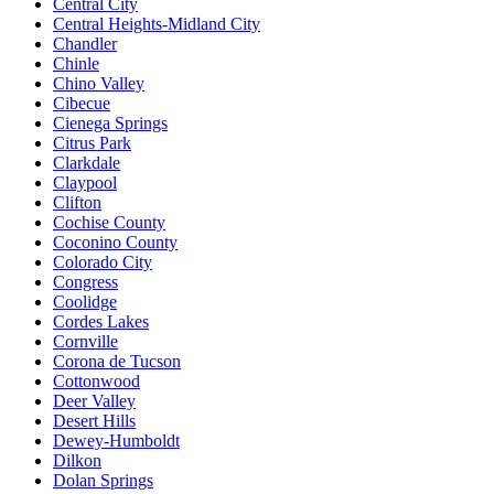
Central City
Central Heights-Midland City
Chandler
Chinle
Chino Valley
Cibecue
Cienega Springs
Citrus Park
Clarkdale
Claypool
Clifton
Cochise County
Coconino County
Colorado City
Congress
Coolidge
Cordes Lakes
Cornville
Corona de Tucson
Cottonwood
Deer Valley
Desert Hills
Dewey-Humboldt
Dilkon
Dolan Springs