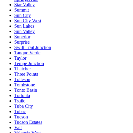
Star Valley
Summit
Sun City
Sun City West
Sun Lakes
Sun Valley
Superior
Surprise
Swift Trail Junction
Tanque Verde
Taylor
Tempe Junction
Thatcher
Three Points
Tolleson
Tombstone
Tonto Basin
Tortolita
Tsaile
Tuba City
Tubac
Tucson
Tucson Estates
Vail
Valencia West