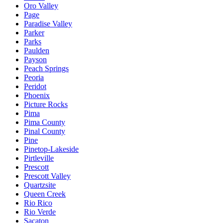
Oro Valley
Page
Paradise Valley
Parker
Parks
Paulden
Payson
Peach Springs
Peoria
Peridot
Phoenix
Picture Rocks
Pima
Pima County
Pinal County
Pine
Pinetop-Lakeside
Pirtleville
Prescott
Prescott Valley
Quartzsite
Queen Creek
Rio Rico
Rio Verde
Sacaton