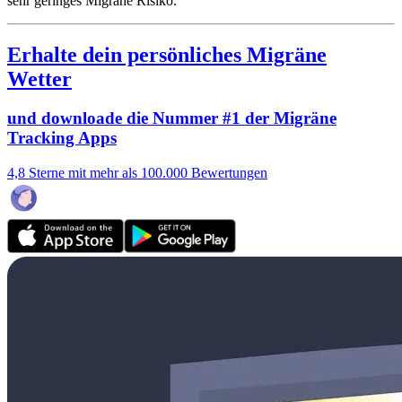
sehr geringes Migräne Risiko.
Erhalte dein persönliches Migräne
Wetter
und downloade die Nummer #1 der Migräne
Tracking Apps
4,8 Sterne mit mehr als 100.000 Bewertungen