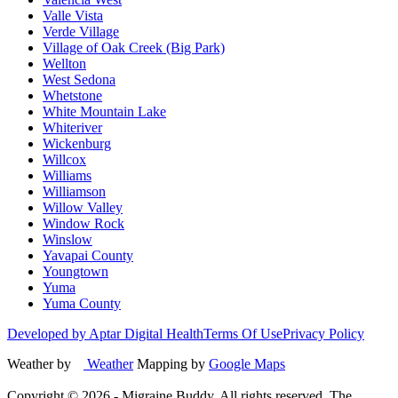
Valle Vista
Verde Village
Village of Oak Creek (Big Park)
Wellton
West Sedona
Whetstone
White Mountain Lake
Whiteriver
Wickenburg
Willcox
Williams
Williamson
Willow Valley
Window Rock
Winslow
Yavapai County
Youngtown
Yuma
Yuma County
Developed by Aptar Digital Health
Terms Of Use
Privacy Policy
Weather by
Weather
Mapping by
Google Maps
Copyright ©
2026
- Migraine Buddy. All rights reserved. The