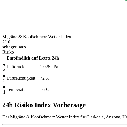
Migräne & Kopfschmerz Wetter Index
2
/10
sehr geringes
Risiko
Empfindlich auf
Letzte 24h
Luftdruck
1.026
hPa
2
Luftfeuchtigkeit
72 %
2
Temperatur
16
°C
1
24h Risiko Index Vorhersage
Der Migräne & Kopfschmerz Wetter Index für Clarkdale, Arizona, Un