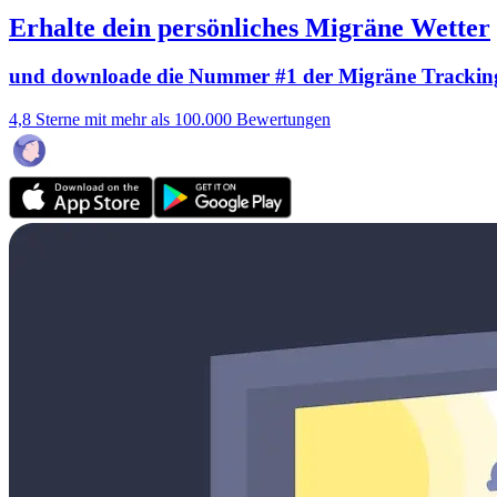
Erhalte dein persönliches Migräne Wetter
und downloade die Nummer #1 der Migräne Trackin
4,8 Sterne mit mehr als 100.000 Bewertungen