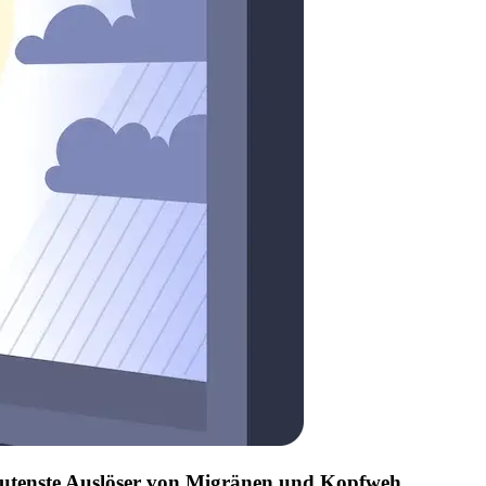
edeutenste Auslöser von Migränen und Kopfweh