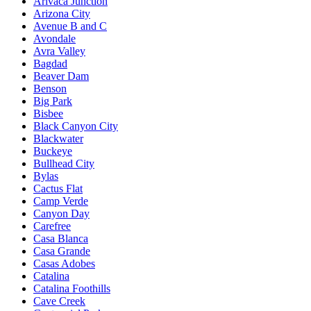
Arivaca Junction
Arizona City
Avenue B and C
Avondale
Avra Valley
Bagdad
Beaver Dam
Benson
Big Park
Bisbee
Black Canyon City
Blackwater
Buckeye
Bullhead City
Bylas
Cactus Flat
Camp Verde
Canyon Day
Carefree
Casa Blanca
Casa Grande
Casas Adobes
Catalina
Catalina Foothills
Cave Creek