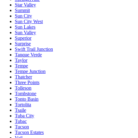
Star Valley
Summit
Sun City
Sun City West
Sun Lakes
Sun Valley
Superior
Surprise
Swift Trail Junction
Tanque Verde
Taylor
Tempe
Tempe Junction
Thatcher
Three Points
Tolleson
Tombstone
Tonto Basin
Tortolita
Tsaile
Tuba City
Tubac
Tucson
Tucson Estates
Vail