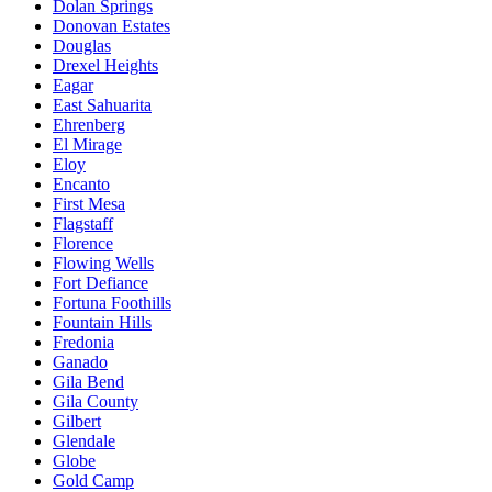
Dolan Springs
Donovan Estates
Douglas
Drexel Heights
Eagar
East Sahuarita
Ehrenberg
El Mirage
Eloy
Encanto
First Mesa
Flagstaff
Florence
Flowing Wells
Fort Defiance
Fortuna Foothills
Fountain Hills
Fredonia
Ganado
Gila Bend
Gila County
Gilbert
Glendale
Globe
Gold Camp