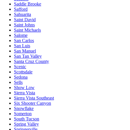
Saddle Brooke
Safford
Sahuarita
Saint David
Saint Johns
Saint Michaels
Salome
San Carlos
San Luis
San Manuel
San Tan Valley
Santa Cruz County
Scenic
Scottsdale
Sedona
Sells
Show Low
Sierra Vista
Sierra Vista Southeast
Six Shooter Canyon
Snowflake
Somerton
South Tucson
Spring Valley
Springerville