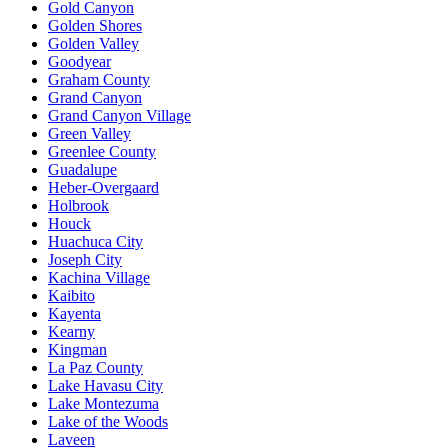
Gold Canyon
Golden Shores
Golden Valley
Goodyear
Graham County
Grand Canyon
Grand Canyon Village
Green Valley
Greenlee County
Guadalupe
Heber-Overgaard
Holbrook
Houck
Huachuca City
Joseph City
Kachina Village
Kaibito
Kayenta
Kearny
Kingman
La Paz County
Lake Havasu City
Lake Montezuma
Lake of the Woods
Laveen