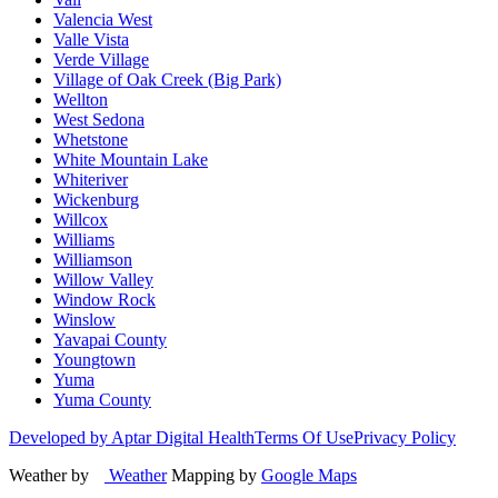
Valencia West
Valle Vista
Verde Village
Village of Oak Creek (Big Park)
Wellton
West Sedona
Whetstone
White Mountain Lake
Whiteriver
Wickenburg
Willcox
Williams
Williamson
Willow Valley
Window Rock
Winslow
Yavapai County
Youngtown
Yuma
Yuma County
Developed by Aptar Digital Health
Terms Of Use
Privacy Policy
Weather by
Weather
Mapping by
Google Maps