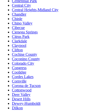
Centennial Park
Central City
Central Heights-Midland City
Chandler
Chinle
Chino Valley
Cibecue
Cienega Springs
Citrus Park
Clarkdale
Claypool
Clifton
Cochise County
Coconino County
Colorado City
Congress
Coolidge
Cordes Lakes
Cornville
Corona de Tucson
Cottonwood
Deer Valley
Desert Hills
Dewey-Humboldt
Dilkon