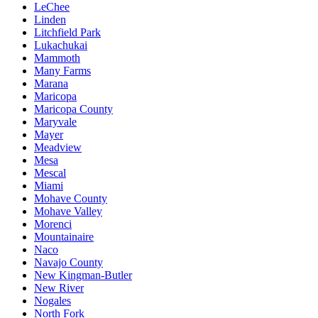
LeChee
Linden
Litchfield Park
Lukachukai
Mammoth
Many Farms
Marana
Maricopa
Maricopa County
Maryvale
Mayer
Meadview
Mesa
Mescal
Miami
Mohave County
Mohave Valley
Morenci
Mountainaire
Naco
Navajo County
New Kingman-Butler
New River
Nogales
North Fork