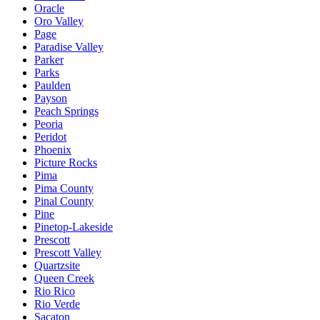
Oracle
Oro Valley
Page
Paradise Valley
Parker
Parks
Paulden
Payson
Peach Springs
Peoria
Peridot
Phoenix
Picture Rocks
Pima
Pima County
Pinal County
Pine
Pinetop-Lakeside
Prescott
Prescott Valley
Quartzsite
Queen Creek
Rio Rico
Rio Verde
Sacaton