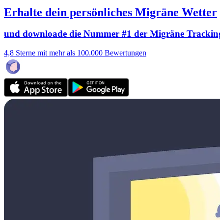
Erhalte dein persönliches Migräne Wetter
und downloade die Nummer #1 der Migräne Trackin
4,8 Sterne mit mehr als 100.000 Bewertungen