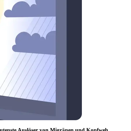
edeutenste Auslöser von Migränen und Kopfweh