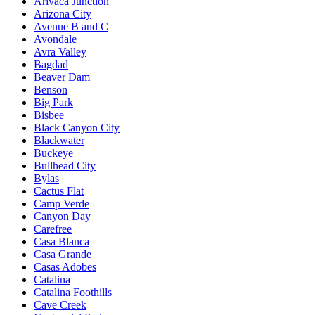
Arivaca Junction
Arizona City
Avenue B and C
Avondale
Avra Valley
Bagdad
Beaver Dam
Benson
Big Park
Bisbee
Black Canyon City
Blackwater
Buckeye
Bullhead City
Bylas
Cactus Flat
Camp Verde
Canyon Day
Carefree
Casa Blanca
Casa Grande
Casas Adobes
Catalina
Catalina Foothills
Cave Creek