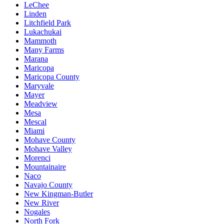
LeChee
Linden
Litchfield Park
Lukachukai
Mammoth
Many Farms
Marana
Maricopa
Maricopa County
Maryvale
Mayer
Meadview
Mesa
Mescal
Miami
Mohave County
Mohave Valley
Morenci
Mountainaire
Naco
Navajo County
New Kingman-Butler
New River
Nogales
North Fork