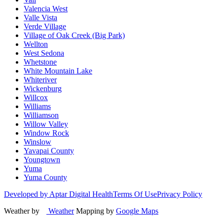
Valencia West
Valle Vista
Verde Village
Village of Oak Creek (Big Park)
Wellton
West Sedona
Whetstone
White Mountain Lake
Whiteriver
Wickenburg
Willcox
Williams
Williamson
Willow Valley
Window Rock
Winslow
Yavapai County
Youngtown
Yuma
Yuma County
Developed by Aptar Digital Health
Terms Of Use
Privacy Policy
Weather by
Weather
Mapping by
Google Maps