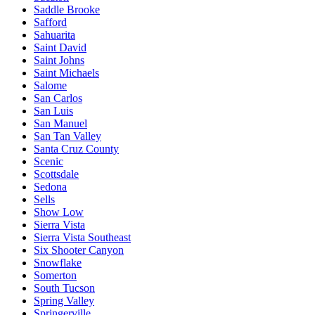
Saddle Brooke
Safford
Sahuarita
Saint David
Saint Johns
Saint Michaels
Salome
San Carlos
San Luis
San Manuel
San Tan Valley
Santa Cruz County
Scenic
Scottsdale
Sedona
Sells
Show Low
Sierra Vista
Sierra Vista Southeast
Six Shooter Canyon
Snowflake
Somerton
South Tucson
Spring Valley
Springerville