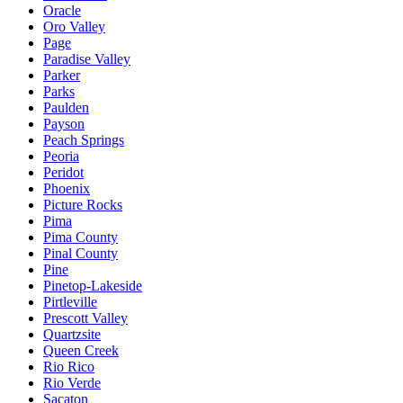
Oracle
Oro Valley
Page
Paradise Valley
Parker
Parks
Paulden
Payson
Peach Springs
Peoria
Peridot
Phoenix
Picture Rocks
Pima
Pima County
Pinal County
Pine
Pinetop-Lakeside
Pirtleville
Prescott Valley
Quartzsite
Queen Creek
Rio Rico
Rio Verde
Sacaton