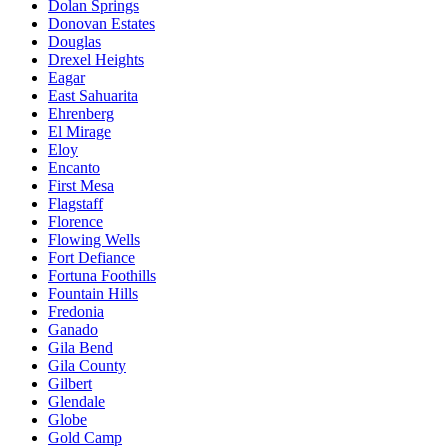
Dolan Springs
Donovan Estates
Douglas
Drexel Heights
Eagar
East Sahuarita
Ehrenberg
El Mirage
Eloy
Encanto
First Mesa
Flagstaff
Florence
Flowing Wells
Fort Defiance
Fortuna Foothills
Fountain Hills
Fredonia
Ganado
Gila Bend
Gila County
Gilbert
Glendale
Globe
Gold Camp