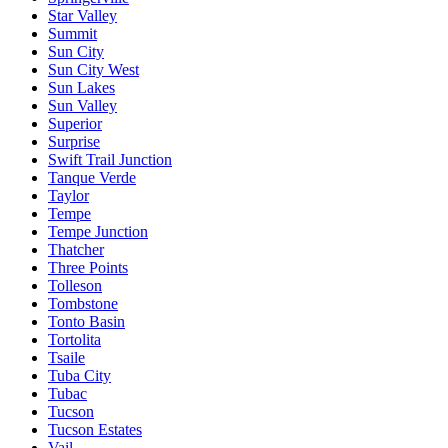
Star Valley
Summit
Sun City
Sun City West
Sun Lakes
Sun Valley
Superior
Surprise
Swift Trail Junction
Tanque Verde
Taylor
Tempe
Tempe Junction
Thatcher
Three Points
Tolleson
Tombstone
Tonto Basin
Tortolita
Tsaile
Tuba City
Tubac
Tucson
Tucson Estates
Vail