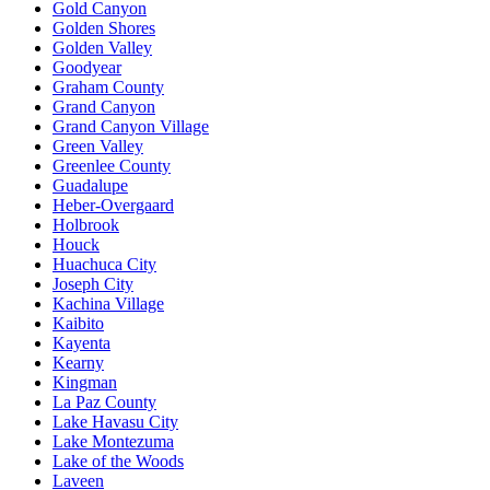
Gold Canyon
Golden Shores
Golden Valley
Goodyear
Graham County
Grand Canyon
Grand Canyon Village
Green Valley
Greenlee County
Guadalupe
Heber-Overgaard
Holbrook
Houck
Huachuca City
Joseph City
Kachina Village
Kaibito
Kayenta
Kearny
Kingman
La Paz County
Lake Havasu City
Lake Montezuma
Lake of the Woods
Laveen