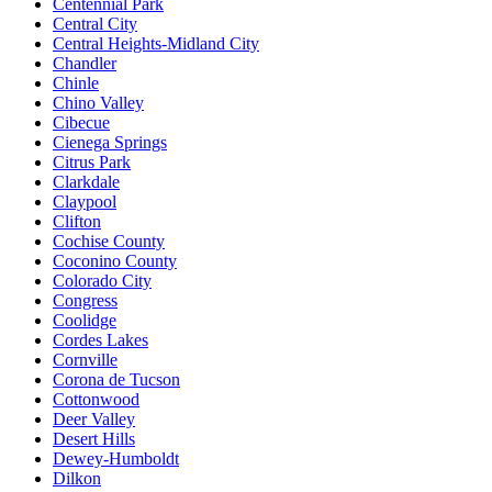
Centennial Park
Central City
Central Heights-Midland City
Chandler
Chinle
Chino Valley
Cibecue
Cienega Springs
Citrus Park
Clarkdale
Claypool
Clifton
Cochise County
Coconino County
Colorado City
Congress
Coolidge
Cordes Lakes
Cornville
Corona de Tucson
Cottonwood
Deer Valley
Desert Hills
Dewey-Humboldt
Dilkon