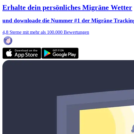
Erhalte dein persönliches Migräne Wetter
und downloade die Nummer #1 der Migräne Trackin
4,8 Sterne mit mehr als 100.000 Bewertungen