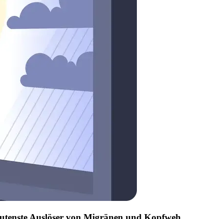
edeutenste Auslöser von Migränen und Kopfweh