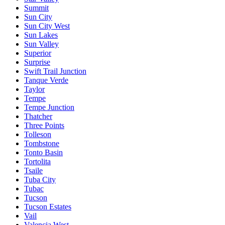
Summit
Sun City
Sun City West
Sun Lakes
Sun Valley
Superior
Surprise
Swift Trail Junction
Tanque Verde
Taylor
Tempe
Tempe Junction
Thatcher
Three Points
Tolleson
Tombstone
Tonto Basin
Tortolita
Tsaile
Tuba City
Tubac
Tucson
Tucson Estates
Vail
Valencia West