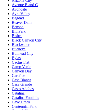
Arizona City
Avenue B and C
Avondale
Avra Valley
Bagdad
Beaver Dam
Benson
Big Park
Bisbee
Black Canyon City
Blackwater
Buckeye
Bullhead City
Bylas
Cactus Flat
Camp Verde
Canyon Day
Carefree
Casa Blanca
Casa Grande
Casas Adobes
Catalina
Catalina Foothills
Cave Creek
Centennial Park