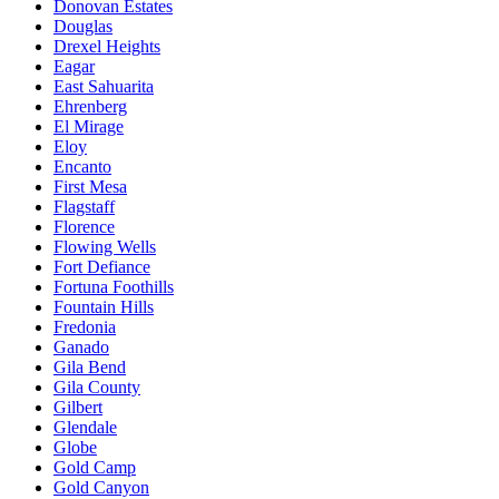
Donovan Estates
Douglas
Drexel Heights
Eagar
East Sahuarita
Ehrenberg
El Mirage
Eloy
Encanto
First Mesa
Flagstaff
Florence
Flowing Wells
Fort Defiance
Fortuna Foothills
Fountain Hills
Fredonia
Ganado
Gila Bend
Gila County
Gilbert
Glendale
Globe
Gold Camp
Gold Canyon