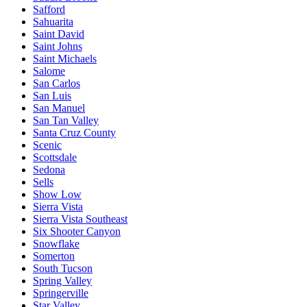
Safford
Sahuarita
Saint David
Saint Johns
Saint Michaels
Salome
San Carlos
San Luis
San Manuel
San Tan Valley
Santa Cruz County
Scenic
Scottsdale
Sedona
Sells
Show Low
Sierra Vista
Sierra Vista Southeast
Six Shooter Canyon
Snowflake
Somerton
South Tucson
Spring Valley
Springerville
Star Valley