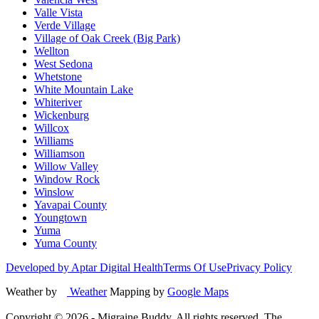
Valle Vista
Verde Village
Village of Oak Creek (Big Park)
Wellton
West Sedona
Whetstone
White Mountain Lake
Whiteriver
Wickenburg
Willcox
Williams
Williamson
Willow Valley
Window Rock
Winslow
Yavapai County
Youngtown
Yuma
Yuma County
Developed by Aptar Digital Health
Terms Of Use
Privacy Policy
Weather by
Weather
Mapping by
Google Maps
Copyright ©
2026
- Migraine Buddy. All rights reserved. The