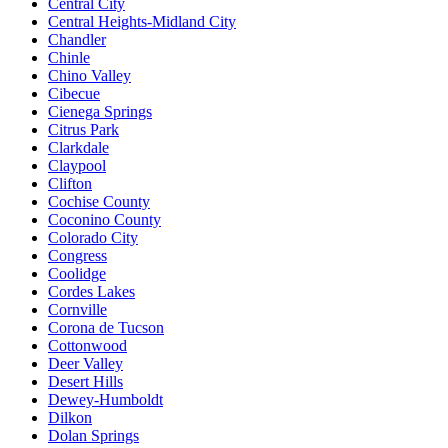
Central City
Central Heights-Midland City
Chandler
Chinle
Chino Valley
Cibecue
Cienega Springs
Citrus Park
Clarkdale
Claypool
Clifton
Cochise County
Coconino County
Colorado City
Congress
Coolidge
Cordes Lakes
Cornville
Corona de Tucson
Cottonwood
Deer Valley
Desert Hills
Dewey-Humboldt
Dilkon
Dolan Springs