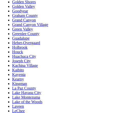
Golden Shores
Golden Valley
Goodyear
Graham County
Grand Canyon
Grand Canyon Village
Green Valley
Greenlee County
Guadalupe
Heber-Overgaard
Holbrook
Houck
Huachuca City
Joseph City
Kachina Village
Kaibito
Kayenta
Kearny
Kingman
La Paz County
Lake Havasu City
Lake Montezuma
Lake of the Woods
Laveen
LeChee