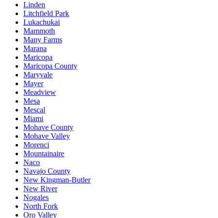
Linden
Litchfield Park
Lukachukai
Mammoth
Many Farms
Marana
Maricopa
Maricopa County
Maryvale
Mayer
Meadview
Mesa
Mescal
Miami
Mohave County
Mohave Valley
Morenci
Mountainaire
Naco
Navajo County
New Kingman-Butler
New River
Nogales
North Fork
Oro Valley