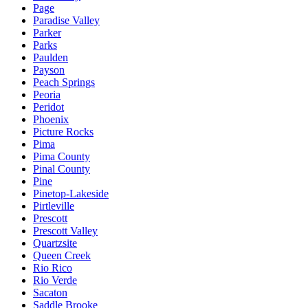
Page
Paradise Valley
Parker
Parks
Paulden
Payson
Peach Springs
Peoria
Peridot
Phoenix
Picture Rocks
Pima
Pima County
Pinal County
Pine
Pinetop-Lakeside
Pirtleville
Prescott
Prescott Valley
Quartzsite
Queen Creek
Rio Rico
Rio Verde
Sacaton
Saddle Brooke