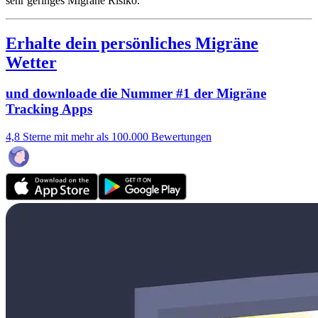
sehr geringes Migräne Risiko.
Erhalte dein persönliches Migräne
Wetter
und downloade die Nummer #1 der Migräne
Tracking Apps
4,8 Sterne mit mehr als 100.000 Bewertungen