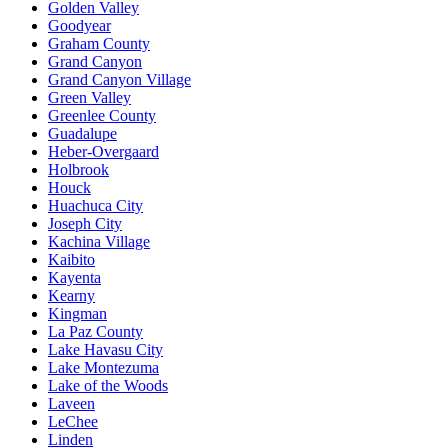
Golden Valley
Goodyear
Graham County
Grand Canyon
Grand Canyon Village
Green Valley
Greenlee County
Guadalupe
Heber-Overgaard
Holbrook
Houck
Huachuca City
Joseph City
Kachina Village
Kaibito
Kayenta
Kearny
Kingman
La Paz County
Lake Havasu City
Lake Montezuma
Lake of the Woods
Laveen
LeChee
Linden