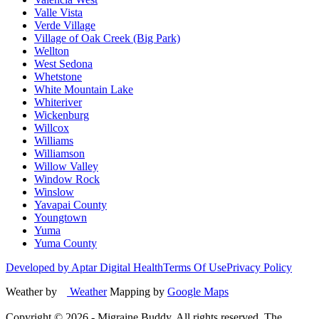
Valle Vista
Verde Village
Village of Oak Creek (Big Park)
Wellton
West Sedona
Whetstone
White Mountain Lake
Whiteriver
Wickenburg
Willcox
Williams
Williamson
Willow Valley
Window Rock
Winslow
Yavapai County
Youngtown
Yuma
Yuma County
Developed by Aptar Digital Health
Terms Of Use
Privacy Policy
Weather by
Weather
Mapping by
Google Maps
Copyright ©
2026
- Migraine Buddy. All rights reserved. The