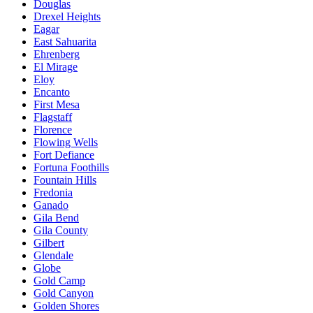
Douglas
Drexel Heights
Eagar
East Sahuarita
Ehrenberg
El Mirage
Eloy
Encanto
First Mesa
Flagstaff
Florence
Flowing Wells
Fort Defiance
Fortuna Foothills
Fountain Hills
Fredonia
Ganado
Gila Bend
Gila County
Gilbert
Glendale
Globe
Gold Camp
Gold Canyon
Golden Shores