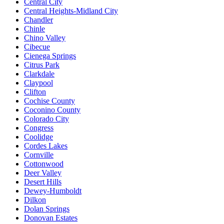
Central City
Central Heights-Midland City
Chandler
Chinle
Chino Valley
Cibecue
Cienega Springs
Citrus Park
Clarkdale
Claypool
Clifton
Cochise County
Coconino County
Colorado City
Congress
Coolidge
Cordes Lakes
Cornville
Cottonwood
Deer Valley
Desert Hills
Dewey-Humboldt
Dilkon
Dolan Springs
Donovan Estates