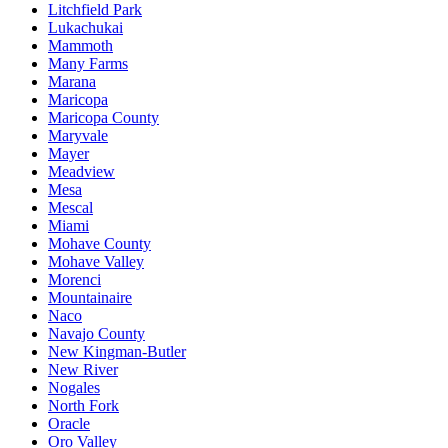
Litchfield Park
Lukachukai
Mammoth
Many Farms
Marana
Maricopa
Maricopa County
Maryvale
Mayer
Meadview
Mesa
Mescal
Miami
Mohave County
Mohave Valley
Morenci
Mountainaire
Naco
Navajo County
New Kingman-Butler
New River
Nogales
North Fork
Oracle
Oro Valley