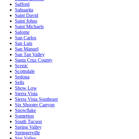
Safford
Sahuarita
Saint David
Saint Johns
Saint Michaels
Salome
San Carlos
San Luis
San Manuel
San Tan Valley
Santa Cruz County
Scenic
Scottsdale
Sedona
Sells
Show Low
Sierra Vista
Sierra Vista Southeast
Six Shooter Canyon
Snowflake
Somerton
South Tucson
Spring Valley
Springerville
Star Valley