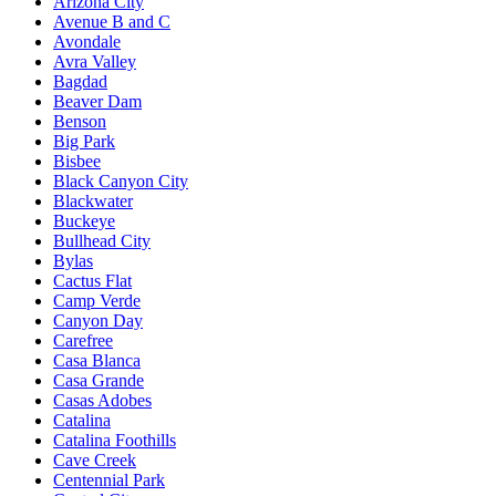
Arizona City
Avenue B and C
Avondale
Avra Valley
Bagdad
Beaver Dam
Benson
Big Park
Bisbee
Black Canyon City
Blackwater
Buckeye
Bullhead City
Bylas
Cactus Flat
Camp Verde
Canyon Day
Carefree
Casa Blanca
Casa Grande
Casas Adobes
Catalina
Catalina Foothills
Cave Creek
Centennial Park