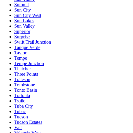
Summit
Sun City
Sun City West
Sun Lakes
Sun Valley
Superior
Surprise
Swift Trail Junction
Tanque Verde
Taylor
Tempe
Tempe Junction
Thatcher
Three Points
Tolleson
Tombstone
Tonto Basin
Tortolita
Tsaile
Tuba City
Tubac
Tucson
Tucson Estates
Vail
Valencia West