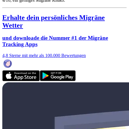
4/10
, ein geringes Migräne Risiko.
Erhalte dein persönliches Migräne
Wetter
und downloade die Nummer #1 der Migräne
Tracking Apps
4,8 Sterne mit mehr als 100.000 Bewertungen