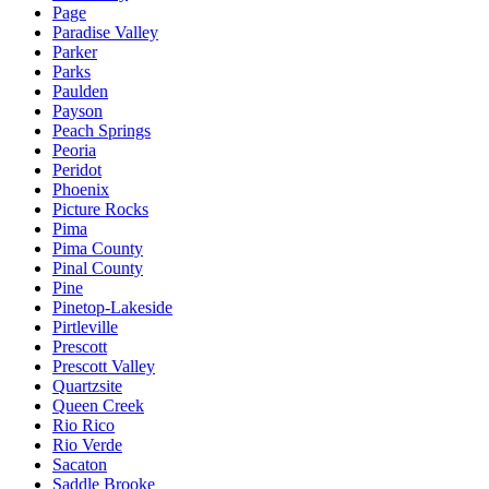
Page
Paradise Valley
Parker
Parks
Paulden
Payson
Peach Springs
Peoria
Peridot
Phoenix
Picture Rocks
Pima
Pima County
Pinal County
Pine
Pinetop-Lakeside
Pirtleville
Prescott
Prescott Valley
Quartzsite
Queen Creek
Rio Rico
Rio Verde
Sacaton
Saddle Brooke