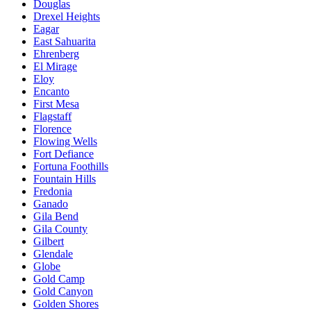
Douglas
Drexel Heights
Eagar
East Sahuarita
Ehrenberg
El Mirage
Eloy
Encanto
First Mesa
Flagstaff
Florence
Flowing Wells
Fort Defiance
Fortuna Foothills
Fountain Hills
Fredonia
Ganado
Gila Bend
Gila County
Gilbert
Glendale
Globe
Gold Camp
Gold Canyon
Golden Shores