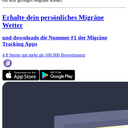
ein sehr geringes Migräne Risiko.
Erhalte dein persönliches Migräne
Wetter
und downloade die Nummer #1 der Migräne
Tracking Apps
4,8 Sterne mit mehr als 100.000 Bewertungen