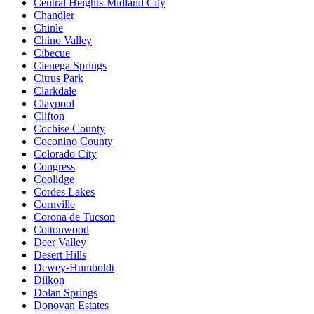
Central Heights-Midland City
Chandler
Chinle
Chino Valley
Cibecue
Cienega Springs
Citrus Park
Clarkdale
Claypool
Clifton
Cochise County
Coconino County
Colorado City
Congress
Coolidge
Cordes Lakes
Cornville
Corona de Tucson
Cottonwood
Deer Valley
Desert Hills
Dewey-Humboldt
Dilkon
Dolan Springs
Donovan Estates