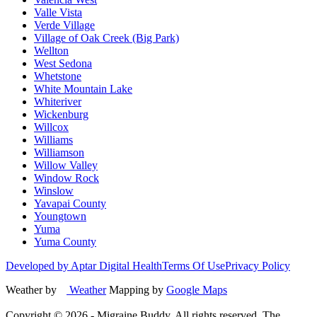
Valle Vista
Verde Village
Village of Oak Creek (Big Park)
Wellton
West Sedona
Whetstone
White Mountain Lake
Whiteriver
Wickenburg
Willcox
Williams
Williamson
Willow Valley
Window Rock
Winslow
Yavapai County
Youngtown
Yuma
Yuma County
Developed by Aptar Digital Health
Terms Of Use
Privacy Policy
Weather by
Weather
Mapping by
Google Maps
Copyright ©
2026
- Migraine Buddy. All rights reserved. The