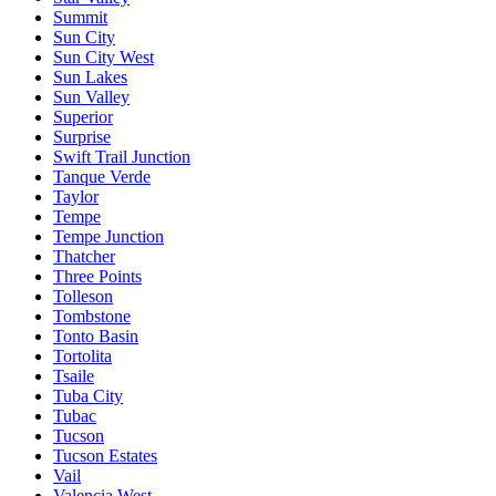
Summit
Sun City
Sun City West
Sun Lakes
Sun Valley
Superior
Surprise
Swift Trail Junction
Tanque Verde
Taylor
Tempe
Tempe Junction
Thatcher
Three Points
Tolleson
Tombstone
Tonto Basin
Tortolita
Tsaile
Tuba City
Tubac
Tucson
Tucson Estates
Vail
Valencia West