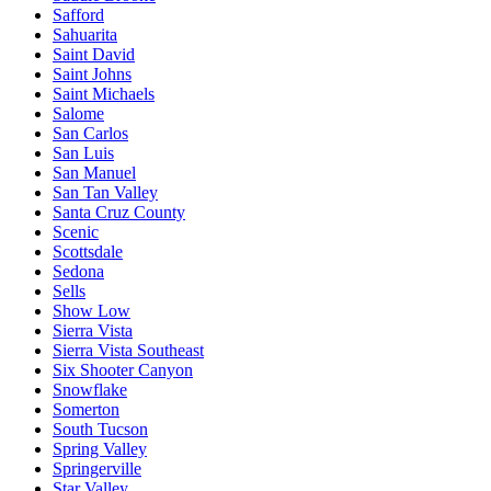
Safford
Sahuarita
Saint David
Saint Johns
Saint Michaels
Salome
San Carlos
San Luis
San Manuel
San Tan Valley
Santa Cruz County
Scenic
Scottsdale
Sedona
Sells
Show Low
Sierra Vista
Sierra Vista Southeast
Six Shooter Canyon
Snowflake
Somerton
South Tucson
Spring Valley
Springerville
Star Valley