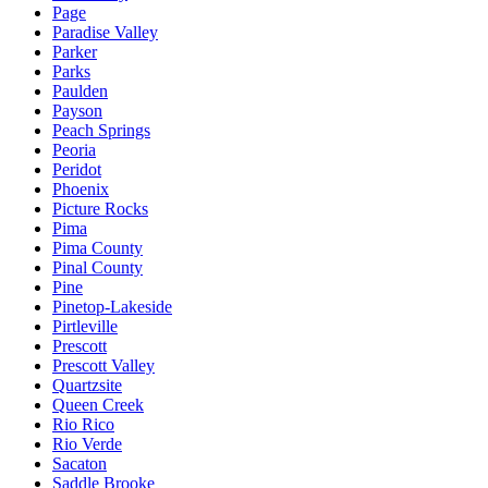
Page
Paradise Valley
Parker
Parks
Paulden
Payson
Peach Springs
Peoria
Peridot
Phoenix
Picture Rocks
Pima
Pima County
Pinal County
Pine
Pinetop-Lakeside
Pirtleville
Prescott
Prescott Valley
Quartzsite
Queen Creek
Rio Rico
Rio Verde
Sacaton
Saddle Brooke