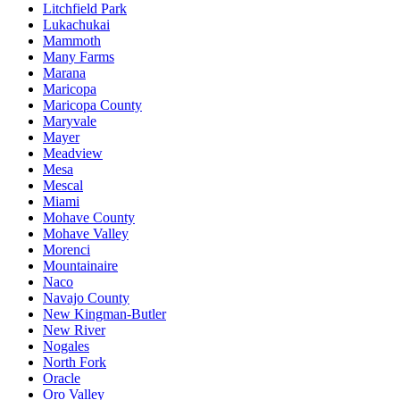
Litchfield Park
Lukachukai
Mammoth
Many Farms
Marana
Maricopa
Maricopa County
Maryvale
Mayer
Meadview
Mesa
Mescal
Miami
Mohave County
Mohave Valley
Morenci
Mountainaire
Naco
Navajo County
New Kingman-Butler
New River
Nogales
North Fork
Oracle
Oro Valley