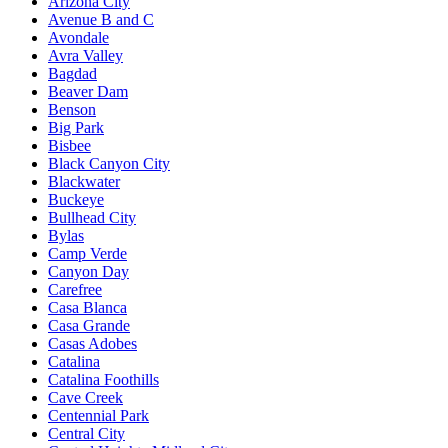
Arizona City
Avenue B and C
Avondale
Avra Valley
Bagdad
Beaver Dam
Benson
Big Park
Bisbee
Black Canyon City
Blackwater
Buckeye
Bullhead City
Bylas
Camp Verde
Canyon Day
Carefree
Casa Blanca
Casa Grande
Casas Adobes
Catalina
Catalina Foothills
Cave Creek
Centennial Park
Central City