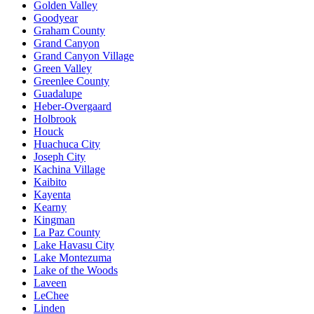
Golden Valley
Goodyear
Graham County
Grand Canyon
Grand Canyon Village
Green Valley
Greenlee County
Guadalupe
Heber-Overgaard
Holbrook
Houck
Huachuca City
Joseph City
Kachina Village
Kaibito
Kayenta
Kearny
Kingman
La Paz County
Lake Havasu City
Lake Montezuma
Lake of the Woods
Laveen
LeChee
Linden