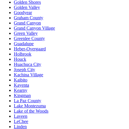
Golden Shores
Golden Valley
Goodyear
Graham County
Grand Canyon
Grand Canyon Village
Green Valley
Greenlee County
Guadalupe
Heber-Overgaard
Holbrook
Houck
Huachuca City
Joseph City
Kachina Village
Kaibito
Kayenta
Kearny
Kingman
La Paz County
Lake Montezuma
Lake of the Woods
Laveen
LeChee
Linden