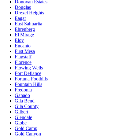
Donovan Estates
Douglas
Drexel Heights
Eagar
East Sahuarita
Ehrenberg
El Mirage
Eloy
Encanto
First Mesa
Flagstaff
Florence
Flowing Wells
Fort Defiance
Fortuna Foothills
Fountain Hills
Fredonia
Ganado
Gila Bend
Gila County
Gilbert
Glendale
Globe
Gold Camp
Gold Canyon