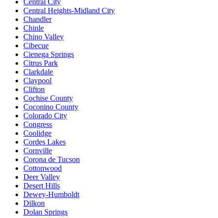
Central City
Central Heights-Midland City
Chandler
Chinle
Chino Valley
Cibecue
Cienega Springs
Citrus Park
Clarkdale
Claypool
Clifton
Cochise County
Coconino County
Colorado City
Congress
Coolidge
Cordes Lakes
Cornville
Corona de Tucson
Cottonwood
Deer Valley
Desert Hills
Dewey-Humboldt
Dilkon
Dolan Springs