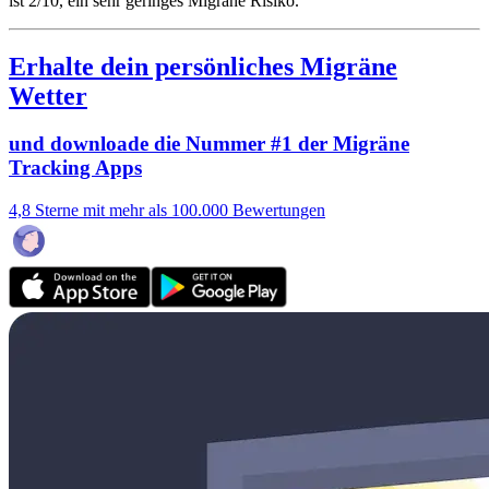
ist 2/10
, ein sehr geringes Migräne Risiko.
Erhalte dein persönliches Migräne
Wetter
und downloade die Nummer #1 der Migräne
Tracking Apps
4,8 Sterne mit mehr als 100.000 Bewertungen