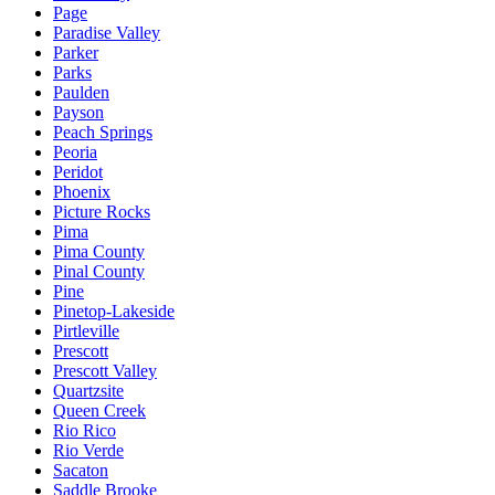
Page
Paradise Valley
Parker
Parks
Paulden
Payson
Peach Springs
Peoria
Peridot
Phoenix
Picture Rocks
Pima
Pima County
Pinal County
Pine
Pinetop-Lakeside
Pirtleville
Prescott
Prescott Valley
Quartzsite
Queen Creek
Rio Rico
Rio Verde
Sacaton
Saddle Brooke