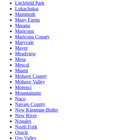
Litchfield Park
Lukachukai
Mammoth
Many Farms
Marana
Maricopa
Maricopa County
Maryvale
Mayer
Meadview
Mesa
Mescal
Miami
Mohave County
Mohave Valley
Morenci
Mountainaire
Naco
Navajo County
New Kingman-Butler
New River
Nogales
North Fork
Oracle
Oro Valley