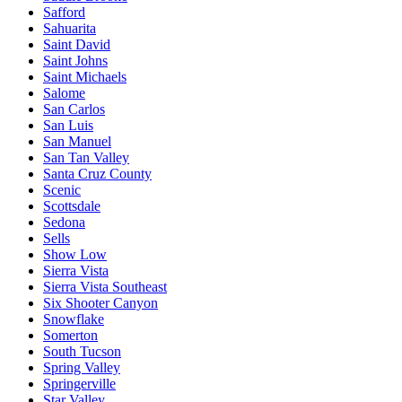
Safford
Sahuarita
Saint David
Saint Johns
Saint Michaels
Salome
San Carlos
San Luis
San Manuel
San Tan Valley
Santa Cruz County
Scenic
Scottsdale
Sedona
Sells
Show Low
Sierra Vista
Sierra Vista Southeast
Six Shooter Canyon
Snowflake
Somerton
South Tucson
Spring Valley
Springerville
Star Valley