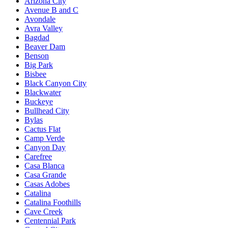
Arizona City
Avenue B and C
Avondale
Avra Valley
Bagdad
Beaver Dam
Benson
Big Park
Bisbee
Black Canyon City
Blackwater
Buckeye
Bullhead City
Bylas
Cactus Flat
Camp Verde
Canyon Day
Carefree
Casa Blanca
Casa Grande
Casas Adobes
Catalina
Catalina Foothills
Cave Creek
Centennial Park