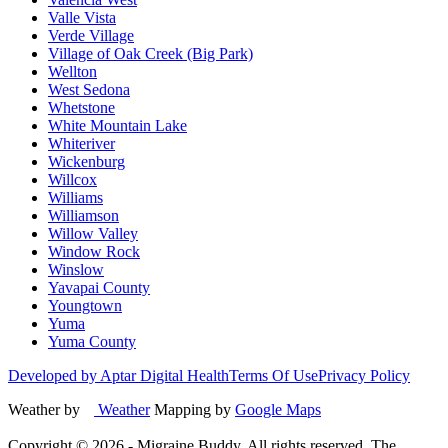
Valle Vista
Verde Village
Village of Oak Creek (Big Park)
Wellton
West Sedona
Whetstone
White Mountain Lake
Whiteriver
Wickenburg
Willcox
Williams
Williamson
Willow Valley
Window Rock
Winslow
Yavapai County
Youngtown
Yuma
Yuma County
Developed by Aptar Digital Health
Terms Of Use
Privacy Policy
Weather by
Weather
Mapping by
Google Maps
Copyright ©
2026
- Migraine Buddy. All rights reserved. The