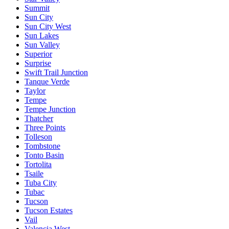
Summit
Sun City
Sun City West
Sun Lakes
Sun Valley
Superior
Surprise
Swift Trail Junction
Tanque Verde
Taylor
Tempe
Tempe Junction
Thatcher
Three Points
Tolleson
Tombstone
Tonto Basin
Tortolita
Tsaile
Tuba City
Tubac
Tucson
Tucson Estates
Vail
Valencia West