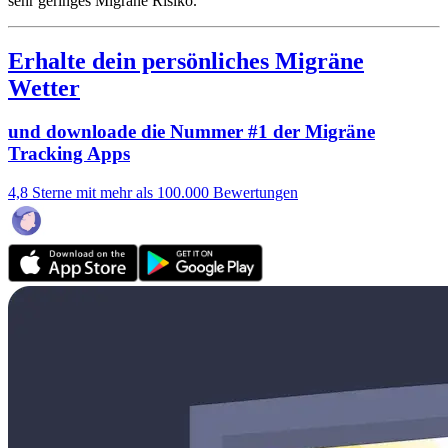
sehr geringes Migräne Risiko.
Erhalte dein persönliches Migräne
Wetter
und downloade die Nummer #1 der Migräne
Tracking Apps
4,8 Sterne mit mehr als 100.000 Bewertungen