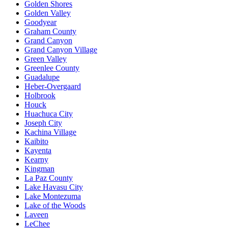
Golden Shores
Golden Valley
Goodyear
Graham County
Grand Canyon
Grand Canyon Village
Green Valley
Greenlee County
Guadalupe
Heber-Overgaard
Holbrook
Houck
Huachuca City
Joseph City
Kachina Village
Kaibito
Kayenta
Kearny
Kingman
La Paz County
Lake Havasu City
Lake Montezuma
Lake of the Woods
Laveen
LeChee