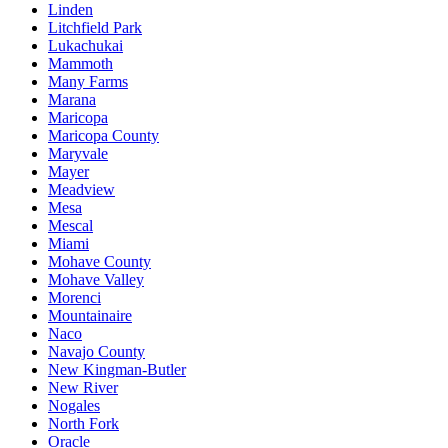
Linden
Litchfield Park
Lukachukai
Mammoth
Many Farms
Marana
Maricopa
Maricopa County
Maryvale
Mayer
Meadview
Mesa
Mescal
Miami
Mohave County
Mohave Valley
Morenci
Mountainaire
Naco
Navajo County
New Kingman-Butler
New River
Nogales
North Fork
Oracle