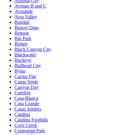
Arizona City
Avenue B and C
Avondale
Avra Valley
Bagdad
Beaver Dam
Benson
Big Park
Bisbee
Black Canyon City
Blackwater
Buckeye
Bullhead City
Bylas
Cactus Flat
Camp Verde
Canyon Day
Carefree
Casa Blanca
Casa Grande
Casas Adobes
Catalina
Catalina Foothills
Cave Creek
Centennial Park