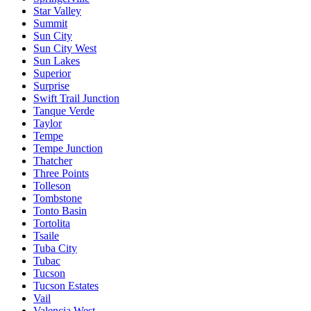
Star Valley
Summit
Sun City
Sun City West
Sun Lakes
Superior
Surprise
Swift Trail Junction
Tanque Verde
Taylor
Tempe
Tempe Junction
Thatcher
Three Points
Tolleson
Tombstone
Tonto Basin
Tortolita
Tsaile
Tuba City
Tubac
Tucson
Tucson Estates
Vail
Valencia West