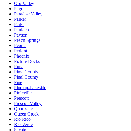
Oro Valley
Page
Paradise Valley
Parker
Parks
Paulden
Payson
Peach Springs
Peoria
Peridot
Phoenix
Picture Rocks
Pima
Pima County
Pinal County
Pine
Pinetop-Lakeside
Pirtleville
Prescott
Prescott Valley
Quartzsite
Queen Creek
Rio Rico
Rio Verde
Sacaton