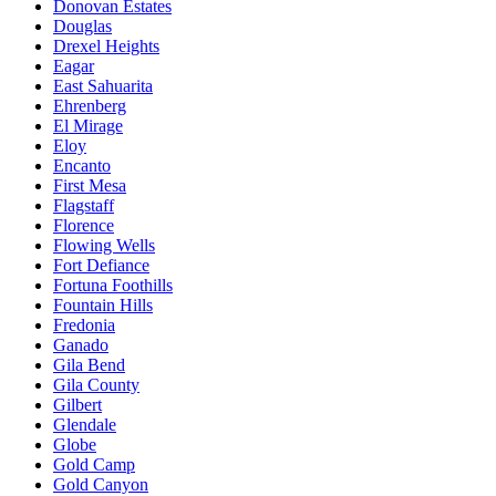
Donovan Estates
Douglas
Drexel Heights
Eagar
East Sahuarita
Ehrenberg
El Mirage
Eloy
Encanto
First Mesa
Flagstaff
Florence
Flowing Wells
Fort Defiance
Fortuna Foothills
Fountain Hills
Fredonia
Ganado
Gila Bend
Gila County
Gilbert
Glendale
Globe
Gold Camp
Gold Canyon