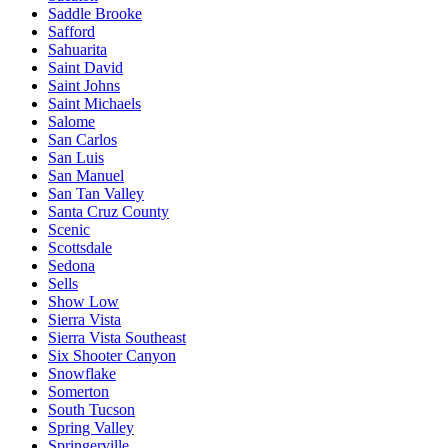
Saddle Brooke
Safford
Sahuarita
Saint David
Saint Johns
Saint Michaels
Salome
San Carlos
San Luis
San Manuel
San Tan Valley
Santa Cruz County
Scenic
Scottsdale
Sedona
Sells
Show Low
Sierra Vista
Sierra Vista Southeast
Six Shooter Canyon
Snowflake
Somerton
South Tucson
Spring Valley
Springerville