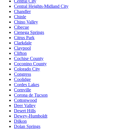
Central City
Central Heights-Midland City
Chandler
Chinle
Chino Valley
Cibecue
Cienega Springs
Citrus Park
Clarkdale
Claypool
Clifton
Cochise County
Coconino County
Colorado City
Congress
Coolidge
Cordes Lakes
Cornville
Corona de Tucson
Cottonwood
Deer Valley
Desert Hills
Dewey-Humboldt
Dilkon
Dolan Springs