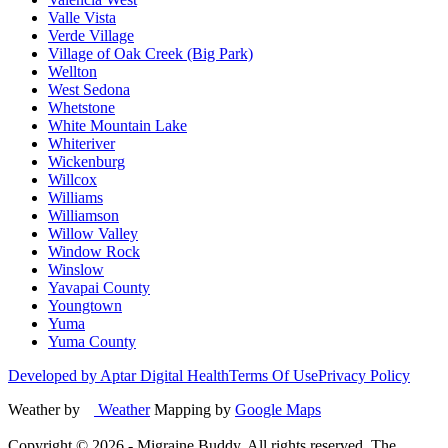
Valle Vista
Verde Village
Village of Oak Creek (Big Park)
Wellton
West Sedona
Whetstone
White Mountain Lake
Whiteriver
Wickenburg
Willcox
Williams
Williamson
Willow Valley
Window Rock
Winslow
Yavapai County
Youngtown
Yuma
Yuma County
Developed by Aptar Digital Health
Terms Of Use
Privacy Policy
Weather by
Weather
Mapping by
Google Maps
Copyright ©
2026
- Migraine Buddy. All rights reserved. The