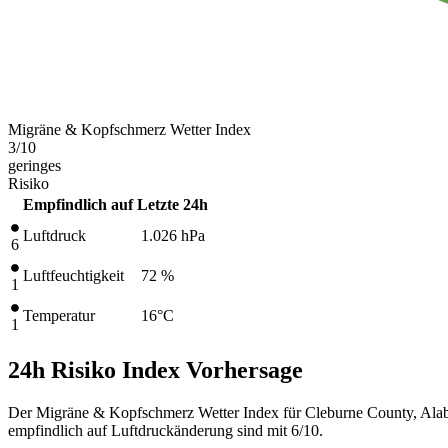
Migräne & Kopfschmerz Wetter Index
3
/10
geringes
Risiko
Empfindlich auf
Letzte 24h
Luftdruck
1.026
hPa
6
Luftfeuchtigkeit
72 %
1
Temperatur
16
°C
1
24h Risiko Index Vorhersage
Der Migräne & Kopfschmerz Wetter Index für Cleburne County, Alab
empfindlich auf Luftdruckänderung sind mit 6/10.