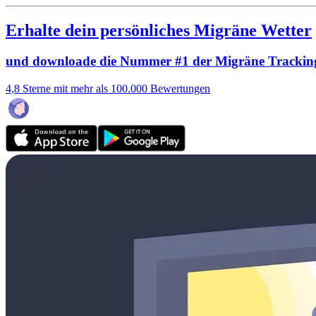
Erhalte dein persönliches Migräne Wetter
und downloade die Nummer #1 der Migräne Trackin
4,8 Sterne mit mehr als 100.000 Bewertungen