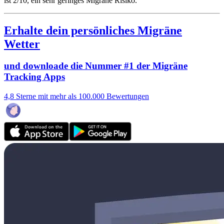
ist 2/10
, ein sehr geringes Migräne Risiko.
Erhalte dein persönliches Migräne
Wetter
und downloade die Nummer #1 der Migräne
Tracking Apps
4,8 Sterne mit mehr als 100.000 Bewertungen