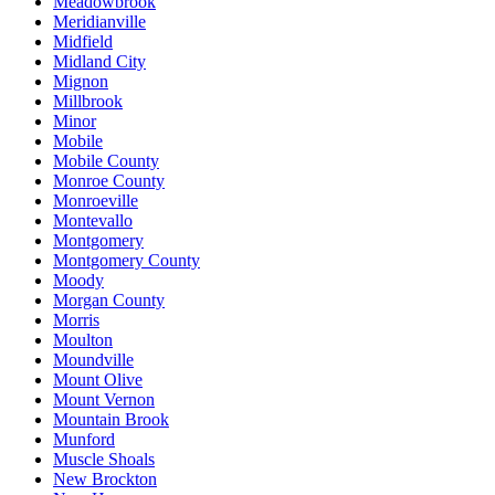
Meadowbrook
Meridianville
Midfield
Midland City
Mignon
Millbrook
Minor
Mobile
Mobile County
Monroe County
Monroeville
Montevallo
Montgomery
Montgomery County
Moody
Morgan County
Morris
Moulton
Moundville
Mount Olive
Mount Vernon
Mountain Brook
Munford
Muscle Shoals
New Brockton