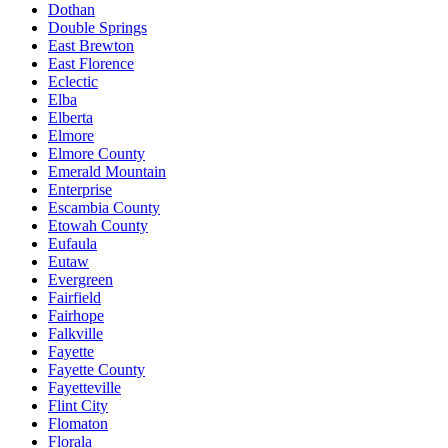
Dothan
Double Springs
East Brewton
East Florence
Eclectic
Elba
Elberta
Elmore
Elmore County
Emerald Mountain
Enterprise
Escambia County
Etowah County
Eufaula
Eutaw
Evergreen
Fairfield
Fairhope
Falkville
Fayette
Fayette County
Fayetteville
Flint City
Flomaton
Florala