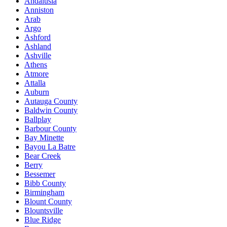
Andalusia
Anniston
Arab
Argo
Ashford
Ashland
Ashville
Athens
Atmore
Attalla
Auburn
Autauga County
Baldwin County
Ballplay
Barbour County
Bay Minette
Bayou La Batre
Bear Creek
Berry
Bessemer
Bibb County
Birmingham
Blount County
Blountsville
Blue Ridge