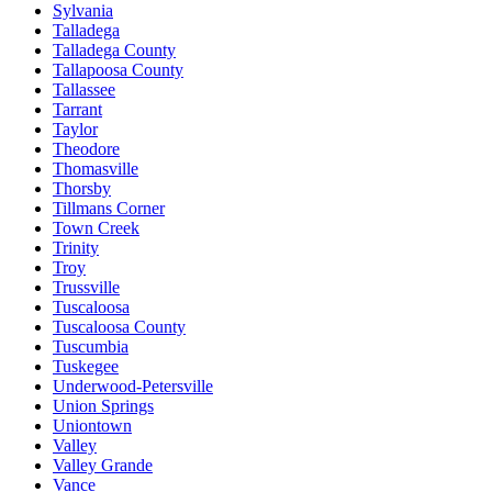
Sylvania
Talladega
Talladega County
Tallapoosa County
Tallassee
Tarrant
Taylor
Theodore
Thomasville
Thorsby
Tillmans Corner
Town Creek
Trinity
Troy
Trussville
Tuscaloosa
Tuscaloosa County
Tuscumbia
Tuskegee
Underwood-Petersville
Union Springs
Uniontown
Valley
Valley Grande
Vance