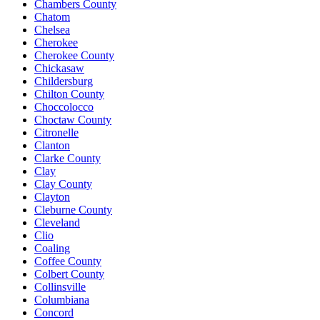
Chambers County
Chatom
Chelsea
Cherokee
Cherokee County
Chickasaw
Childersburg
Chilton County
Choccolocco
Choctaw County
Citronelle
Clanton
Clarke County
Clay
Clay County
Clayton
Cleburne County
Cleveland
Clio
Coaling
Coffee County
Colbert County
Collinsville
Columbiana
Concord