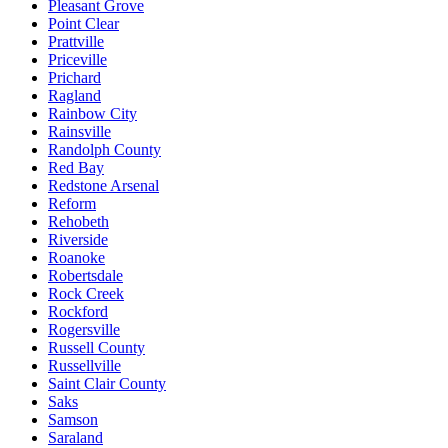
Pleasant Grove
Point Clear
Prattville
Priceville
Prichard
Ragland
Rainbow City
Rainsville
Randolph County
Red Bay
Redstone Arsenal
Reform
Rehobeth
Riverside
Roanoke
Robertsdale
Rock Creek
Rockford
Rogersville
Russell County
Russellville
Saint Clair County
Saks
Samson
Saraland