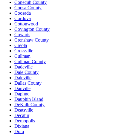
Conecuh County
Coosa County
Coosada
Cordova
Cottonwood
Covington County
Cowarts
Crenshaw County
Creola
Crossville
Cullman
Cullman County
Dadeville
Dale County
Daleville
Dallas County
Danville
Daphne
Dauphin Island
DeKalb County
Deatsville
Decatur
Demopolis
Dixiana
Dora