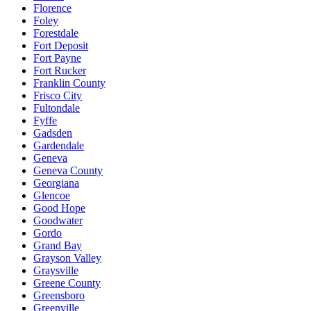
Florence
Foley
Forestdale
Fort Deposit
Fort Payne
Fort Rucker
Franklin County
Frisco City
Fultondale
Fyffe
Gadsden
Gardendale
Geneva
Geneva County
Georgiana
Glencoe
Good Hope
Goodwater
Gordo
Grand Bay
Grayson Valley
Graysville
Greene County
Greensboro
Greenville