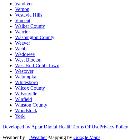
Vandiver
Vernon
Vestavia Hills
Vincent
Walker County
Warrior
Washington County
Weaver
Webb
Wedowee
West Blocton
West End-Cobb Town
Westover
Wetumpka
Whitesboro
Wilcox County
Wilsonville
Winfield
Winston County
Woodstock
York
Developed by Aptar Digital Health
Terms Of Use
Privacy Policy
Weather by
Weather
Mapping by
Google Maps