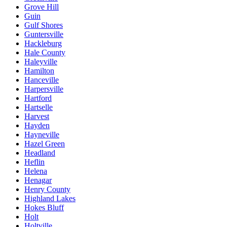
Grove Hill
Guin
Gulf Shores
Guntersville
Hackleburg
Hale County
Haleyville
Hamilton
Hanceville
Harpersville
Hartford
Hartselle
Harvest
Hayden
Hayneville
Hazel Green
Headland
Heflin
Helena
Henagar
Henry County
Highland Lakes
Hokes Bluff
Holt
Holtville