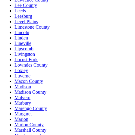
Lee County
Leeds
Leesburg
Level Plains
Limestone County
Lincoln
Linden
Lineville
Lipscomb
Livingston
Locust Fork
Lowndes County
Loxley
Luverne
Macon County
Madison
Madison County
Malvern
Marbury
Marengo County
Margaret
Marion
Marion County
Marshall County