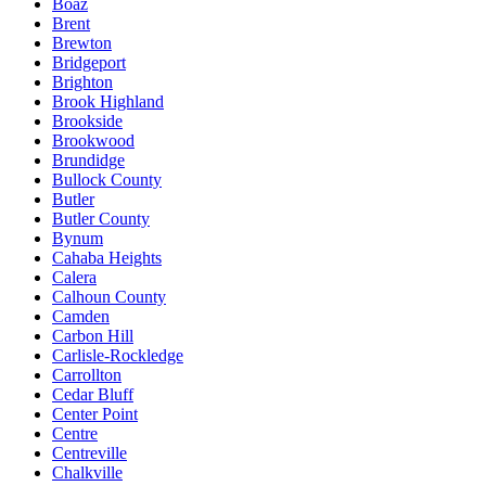
Boaz
Brent
Brewton
Bridgeport
Brighton
Brook Highland
Brookside
Brookwood
Brundidge
Bullock County
Butler
Butler County
Bynum
Cahaba Heights
Calera
Calhoun County
Camden
Carbon Hill
Carlisle-Rockledge
Carrollton
Cedar Bluff
Center Point
Centre
Centreville
Chalkville