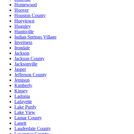
Homewood
Hoover
Houston County
Hueytown
Huguley
Huntsville
Indian Springs Village
Inverness
Irondale
Jackson
Jackson County
Jacksonville
Jasper
Jefferson County
Jemison
Kimberly
Kinsey
Ladonia
Lafayette
Lake Purdy
Lake View
Lamar County
Lanett
Lauderdale County
Lawrence County