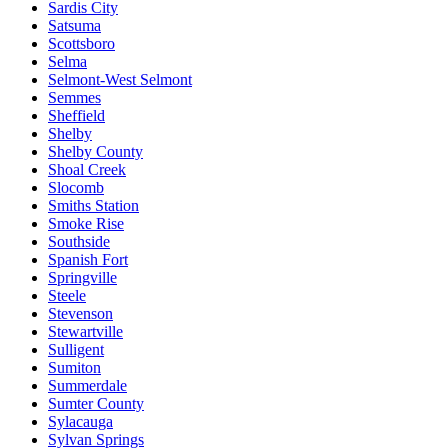
Sardis City
Satsuma
Scottsboro
Selma
Selmont-West Selmont
Semmes
Sheffield
Shelby
Shelby County
Shoal Creek
Slocomb
Smiths Station
Smoke Rise
Southside
Spanish Fort
Springville
Steele
Stevenson
Stewartville
Sulligent
Sumiton
Summerdale
Sumter County
Sylacauga
Sylvan Springs