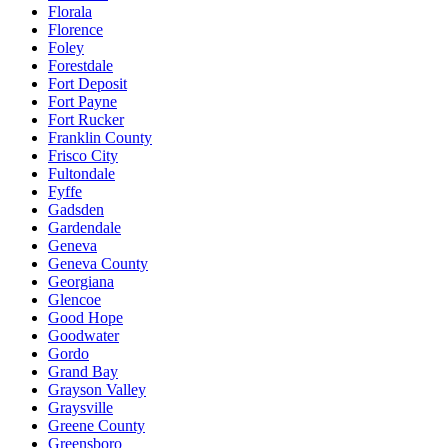
Florala
Florence
Foley
Forestdale
Fort Deposit
Fort Payne
Fort Rucker
Franklin County
Frisco City
Fultondale
Fyffe
Gadsden
Gardendale
Geneva
Geneva County
Georgiana
Glencoe
Good Hope
Goodwater
Gordo
Grand Bay
Grayson Valley
Graysville
Greene County
Greensboro