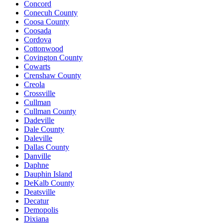
Concord
Conecuh County
Coosa County
Coosada
Cordova
Cottonwood
Covington County
Cowarts
Crenshaw County
Creola
Crossville
Cullman
Cullman County
Dadeville
Dale County
Daleville
Dallas County
Danville
Daphne
Dauphin Island
DeKalb County
Deatsville
Decatur
Demopolis
Dixiana