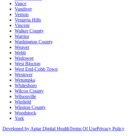
Vance
Vandiver
Vernon
Vestavia Hills
Vincent
Walker County
Warrior
Washington County
Weaver
Webb
Wedowee
West Blocton
West End-Cobb Town
Westover
Wetumpka
Whitesboro
Wilcox County
Wilsonville
Winfield
Winston County
Woodstock
York
Developed by Aptar Digital Health
Terms Of Use
Privacy Policy