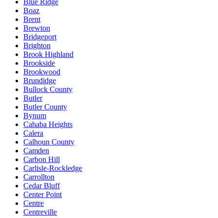
Blue Ridge
Boaz
Brent
Brewton
Bridgeport
Brighton
Brook Highland
Brookside
Brookwood
Brundidge
Bullock County
Butler
Butler County
Bynum
Cahaba Heights
Calera
Calhoun County
Camden
Carbon Hill
Carlisle-Rockledge
Carrollton
Cedar Bluff
Center Point
Centre
Centreville