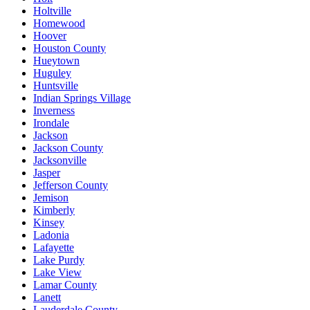
Holtville
Homewood
Hoover
Houston County
Hueytown
Huguley
Huntsville
Indian Springs Village
Inverness
Irondale
Jackson
Jackson County
Jacksonville
Jasper
Jefferson County
Jemison
Kimberly
Kinsey
Ladonia
Lafayette
Lake Purdy
Lake View
Lamar County
Lanett
Lauderdale County