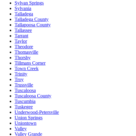
Sylvan Springs
Sylvania
Talladega
Talladega County
Tallapoosa County
Tallassee
Tarrant
Taylor
Theodore
Thomasville
Thorsby
Tillmans Corner
Town Creek
Trinity
Troy
Trussville
Tuscaloosa
Tuscaloosa County
Tuscumbia
Tuskegee
Underwood-Petersville
Union Springs
Uniontown
Valley
Valley Grande