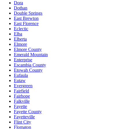
Dora
Dothan
Double Springs
East Brewton
East Florence
Eclectic
Elba
Elberta
Elmore
Elmore County
Emerald Mountain
Enterprise
Escambia County
Etowah County
Eufaula
Eutaw
Evergreen
Fairfield
Fairhope
Falkville
Fayette
Fayette County
Fayetteville
Flint City
Flomaton