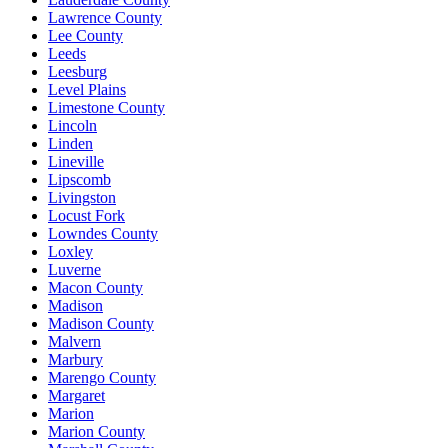
Lawrence County
Lee County
Leeds
Leesburg
Level Plains
Limestone County
Lincoln
Linden
Lineville
Lipscomb
Livingston
Locust Fork
Lowndes County
Loxley
Luverne
Macon County
Madison
Madison County
Malvern
Marbury
Marengo County
Margaret
Marion
Marion County