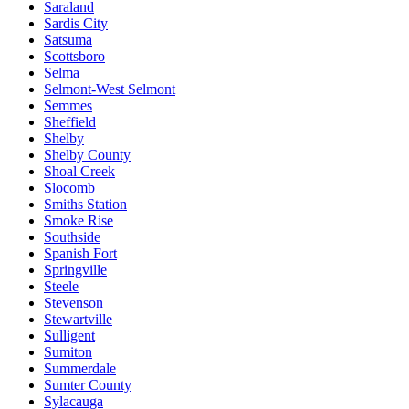
Saraland
Sardis City
Satsuma
Scottsboro
Selma
Selmont-West Selmont
Semmes
Sheffield
Shelby
Shelby County
Shoal Creek
Slocomb
Smiths Station
Smoke Rise
Southside
Spanish Fort
Springville
Steele
Stevenson
Stewartville
Sulligent
Sumiton
Summerdale
Sumter County
Sylacauga