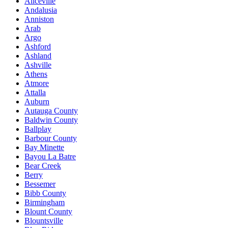
Aliceville
Andalusia
Anniston
Arab
Argo
Ashford
Ashland
Ashville
Athens
Atmore
Attalla
Auburn
Autauga County
Baldwin County
Ballplay
Barbour County
Bay Minette
Bayou La Batre
Bear Creek
Berry
Bessemer
Bibb County
Birmingham
Blount County
Blountsville