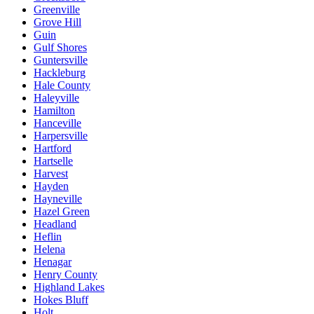
Greenville
Grove Hill
Guin
Gulf Shores
Guntersville
Hackleburg
Hale County
Haleyville
Hamilton
Hanceville
Harpersville
Hartford
Hartselle
Harvest
Hayden
Hayneville
Hazel Green
Headland
Heflin
Helena
Henagar
Henry County
Highland Lakes
Hokes Bluff
Holt