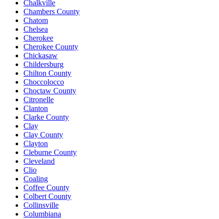
Chalkville
Chambers County
Chatom
Chelsea
Cherokee
Cherokee County
Chickasaw
Childersburg
Chilton County
Choccolocco
Choctaw County
Citronelle
Clanton
Clarke County
Clay
Clay County
Clayton
Cleburne County
Cleveland
Clio
Coaling
Coffee County
Colbert County
Collinsville
Columbiana