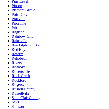
Pine Level
Pinson
Pleasant Grove
Point Clear
Prattville
Priceville
Prichard
Ragland
Rainbow City
Rainsville
Randolph County
Red Bay
Reform
Rehobeth
Riverside
Roanoke
Robertsdale
Rock Creek
Rockford
Rogersville
Russell County
Russellville
Saint Clair County
Saks
Samson