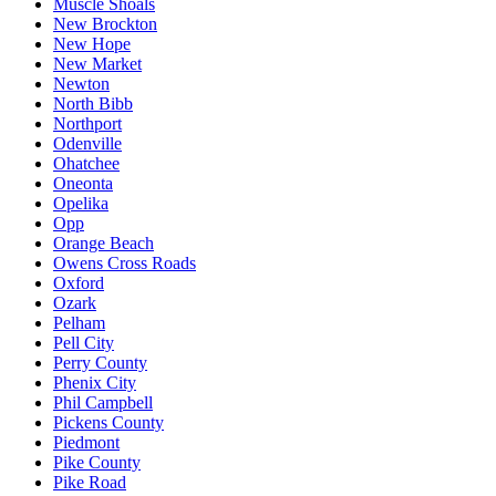
Muscle Shoals
New Brockton
New Hope
New Market
Newton
North Bibb
Northport
Odenville
Ohatchee
Oneonta
Opelika
Opp
Orange Beach
Owens Cross Roads
Oxford
Ozark
Pelham
Pell City
Perry County
Phenix City
Phil Campbell
Pickens County
Piedmont
Pike County
Pike Road