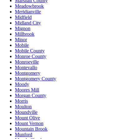
Marshall County
Meadowbrook
Meridianville
Midfield
Midland City
Mignon
Millbrook
Minor
Mobile
Mobile County
Monroe County
Monroeville
Montevallo
Montgomery
Montgomery County
Moody
Moores Mill
Morgan County
Morris
Moulton
Moundville
Mount Olive
Mount Vernon
Mountain Brook
Munford