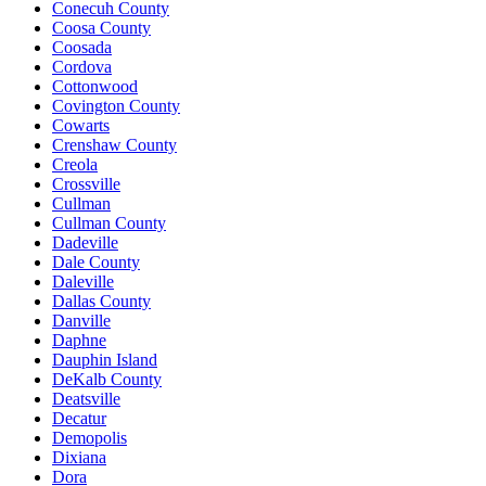
Conecuh County
Coosa County
Coosada
Cordova
Cottonwood
Covington County
Cowarts
Crenshaw County
Creola
Crossville
Cullman
Cullman County
Dadeville
Dale County
Daleville
Dallas County
Danville
Daphne
Dauphin Island
DeKalb County
Deatsville
Decatur
Demopolis
Dixiana
Dora