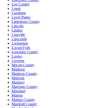
Lee County
Leeds
Leesburg
Level Plains
Limestone County
Lincoln
Linden
Lineville
Lipscomb
Livingston
Locust Fork
Lowndes County
Loxley
Luverne
Macon County
Madison
Madison County
Malvern
Marbury
Marengo County
Margaret
Marion
Marion County
Marshall County