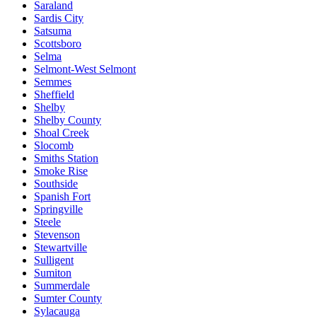
Saraland
Sardis City
Satsuma
Scottsboro
Selma
Selmont-West Selmont
Semmes
Sheffield
Shelby
Shelby County
Shoal Creek
Slocomb
Smiths Station
Smoke Rise
Southside
Spanish Fort
Springville
Steele
Stevenson
Stewartville
Sulligent
Sumiton
Summerdale
Sumter County
Sylacauga