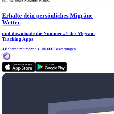
sehr geringes Migräne Risiko.
Erhalte dein persönliches Migräne
Wetter
und downloade die Nummer #1 der Migräne
Tracking Apps
4,8 Sterne mit mehr als 100.000 Bewertungen