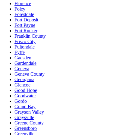
Florence
Foley
Forestdale
Fort Deposit
Fort Payne
Fort Rucker
Franklin County
Frisco City
Fultondale
Fyffe
Gadsden
Gardendale
Geneva
Geneva County
Georgiana
Glencoe
Good Hope
Goodwater
Gordo
Grand Bay
Grayson Valley
Graysville
Greene County
Greensboro
Greenville