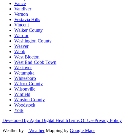
Vance
Vandiver
Vernon
Vestavia Hills
Vincent
Walker County
Warrior
Washington County
Weaver
Webb
West Blocton
West End-Cobb Town
Westover
Wetumpka
Whitesboro
Wilcox County
Wilsonville
Winfield
Winston County
Woodstock
York
Developed by Aptar Digital Health
Terms Of Use
Privacy Policy
Weather by
Weather
Mapping by
Google Maps