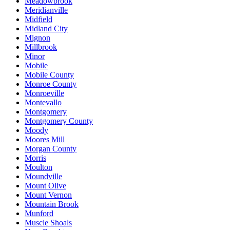
Meadowbrook
Meridianville
Midfield
Midland City
Mignon
Millbrook
Minor
Mobile
Mobile County
Monroe County
Monroeville
Montevallo
Montgomery
Montgomery County
Moody
Moores Mill
Morgan County
Morris
Moulton
Moundville
Mount Olive
Mount Vernon
Mountain Brook
Munford
Muscle Shoals