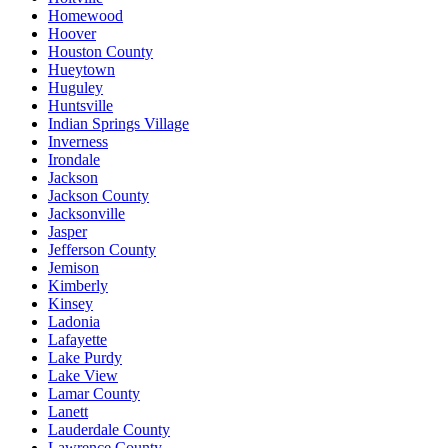
Homewood
Hoover
Houston County
Hueytown
Huguley
Huntsville
Indian Springs Village
Inverness
Irondale
Jackson
Jackson County
Jacksonville
Jasper
Jefferson County
Jemison
Kimberly
Kinsey
Ladonia
Lafayette
Lake Purdy
Lake View
Lamar County
Lanett
Lauderdale County
Lawrence County