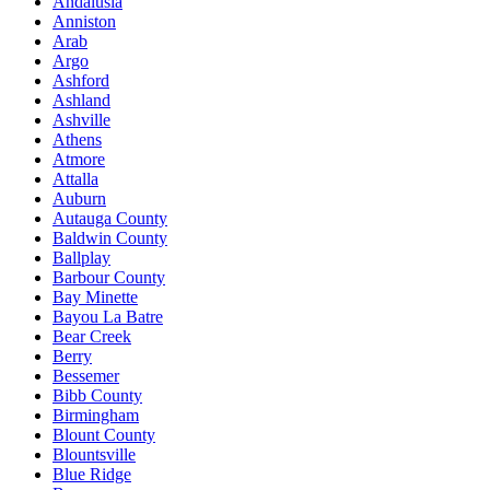
Andalusia
Anniston
Arab
Argo
Ashford
Ashland
Ashville
Athens
Atmore
Attalla
Auburn
Autauga County
Baldwin County
Ballplay
Barbour County
Bay Minette
Bayou La Batre
Bear Creek
Berry
Bessemer
Bibb County
Birmingham
Blount County
Blountsville
Blue Ridge