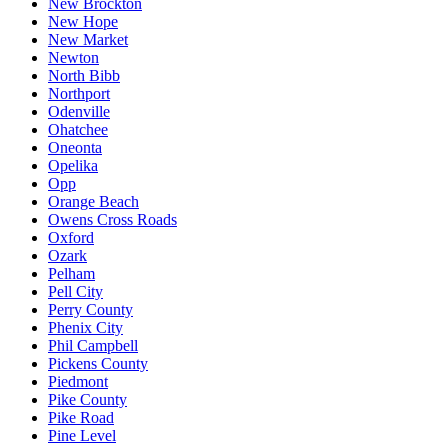
New Brockton
New Hope
New Market
Newton
North Bibb
Northport
Odenville
Ohatchee
Oneonta
Opelika
Opp
Orange Beach
Owens Cross Roads
Oxford
Ozark
Pelham
Pell City
Perry County
Phenix City
Phil Campbell
Pickens County
Piedmont
Pike County
Pike Road
Pine Level