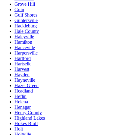
Grove Hill
Guin
Gulf Shores
Guntersville
Hackleburg
Hale County
Haleyville
Hamilton
Hanceville
Harpersville
Hartford
Hartselle
Harvest
Hayden
Hayneville
Hazel Green
Headland
Heflin
Helena
Henagar
Henry County
Highland Lakes
Hokes Bluff
Holt
Holtville