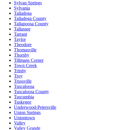
Sylvan Springs
Sylvania
Talladega
Talladega County
Tallapoosa County
Tallassee
Tarrant
Taylor
Theodore
Thomasville
Thorsby
Tillmans Corner
Town Creek
Trinity
Troy
Trussville
Tuscaloosa
Tuscaloosa County
Tuscumbia
Tuskegee
Underwood-Petersville
Union Springs
Uniontown
Valley
Valley Grande