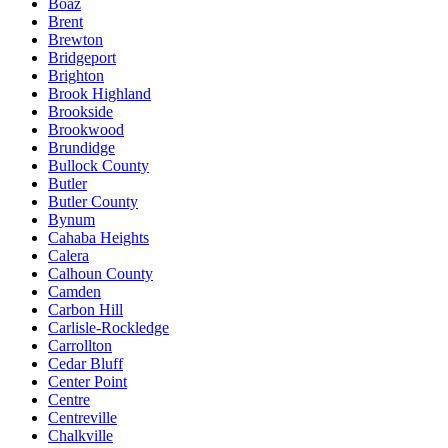
Boaz
Brent
Brewton
Bridgeport
Brighton
Brook Highland
Brookside
Brookwood
Brundidge
Bullock County
Butler
Butler County
Bynum
Cahaba Heights
Calera
Calhoun County
Camden
Carbon Hill
Carlisle-Rockledge
Carrollton
Cedar Bluff
Center Point
Centre
Centreville
Chalkville