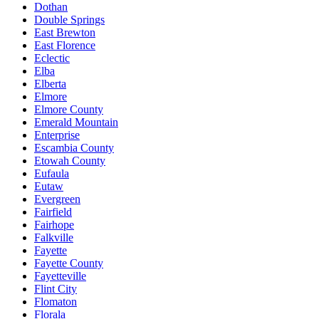
Dothan
Double Springs
East Brewton
East Florence
Eclectic
Elba
Elberta
Elmore
Elmore County
Emerald Mountain
Enterprise
Escambia County
Etowah County
Eufaula
Eutaw
Evergreen
Fairfield
Fairhope
Falkville
Fayette
Fayette County
Fayetteville
Flint City
Flomaton
Florala