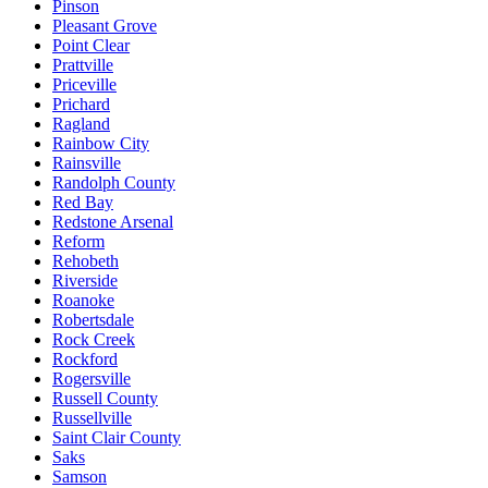
Pinson
Pleasant Grove
Point Clear
Prattville
Priceville
Prichard
Ragland
Rainbow City
Rainsville
Randolph County
Red Bay
Redstone Arsenal
Reform
Rehobeth
Riverside
Roanoke
Robertsdale
Rock Creek
Rockford
Rogersville
Russell County
Russellville
Saint Clair County
Saks
Samson