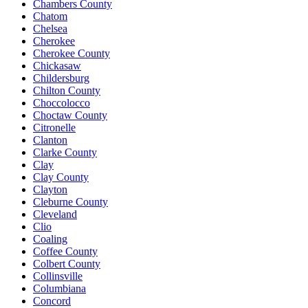
Chambers County
Chatom
Chelsea
Cherokee
Cherokee County
Chickasaw
Childersburg
Chilton County
Choccolocco
Choctaw County
Citronelle
Clanton
Clarke County
Clay
Clay County
Clayton
Cleburne County
Cleveland
Clio
Coaling
Coffee County
Colbert County
Collinsville
Columbiana
Concord