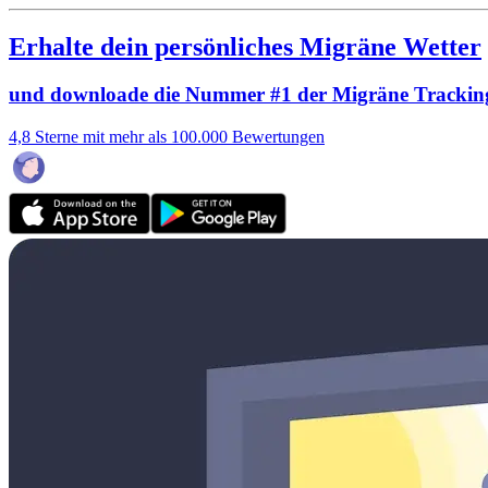
Erhalte dein persönliches Migräne Wetter
und downloade die Nummer #1 der Migräne Trackin
4,8 Sterne mit mehr als 100.000 Bewertungen