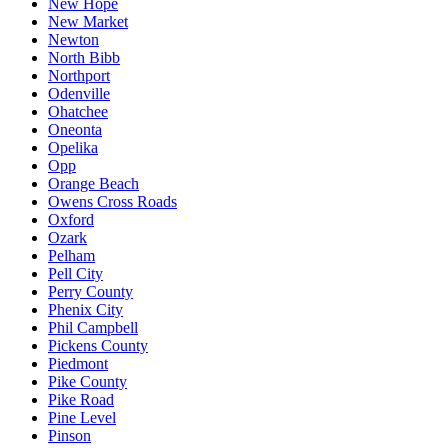
New Hope
New Market
Newton
North Bibb
Northport
Odenville
Ohatchee
Oneonta
Opelika
Opp
Orange Beach
Owens Cross Roads
Oxford
Ozark
Pelham
Pell City
Perry County
Phenix City
Phil Campbell
Pickens County
Piedmont
Pike County
Pike Road
Pine Level
Pinson