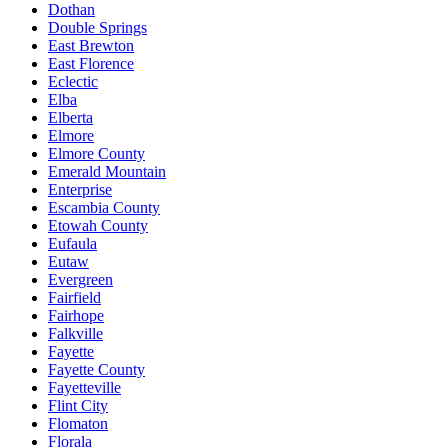
Dothan
Double Springs
East Brewton
East Florence
Eclectic
Elba
Elberta
Elmore
Elmore County
Emerald Mountain
Enterprise
Escambia County
Etowah County
Eufaula
Eutaw
Evergreen
Fairfield
Fairhope
Falkville
Fayette
Fayette County
Fayetteville
Flint City
Flomaton
Florala