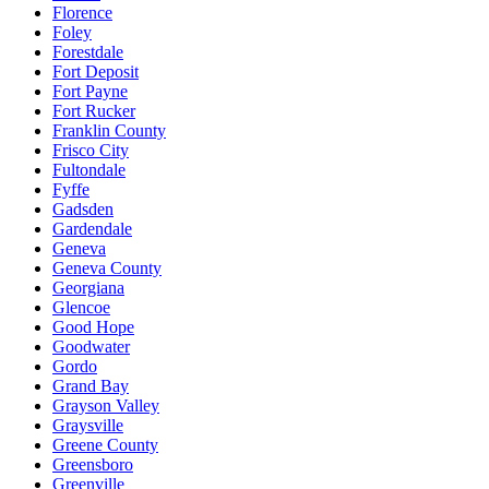
Florence
Foley
Forestdale
Fort Deposit
Fort Payne
Fort Rucker
Franklin County
Frisco City
Fultondale
Fyffe
Gadsden
Gardendale
Geneva
Geneva County
Georgiana
Glencoe
Good Hope
Goodwater
Gordo
Grand Bay
Grayson Valley
Graysville
Greene County
Greensboro
Greenville