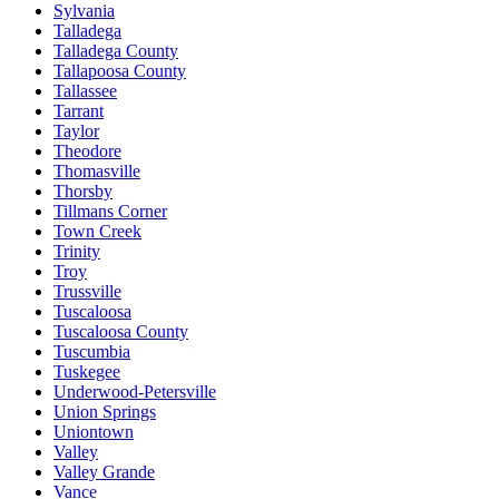
Sylvania
Talladega
Talladega County
Tallapoosa County
Tallassee
Tarrant
Taylor
Theodore
Thomasville
Thorsby
Tillmans Corner
Town Creek
Trinity
Troy
Trussville
Tuscaloosa
Tuscaloosa County
Tuscumbia
Tuskegee
Underwood-Petersville
Union Springs
Uniontown
Valley
Valley Grande
Vance