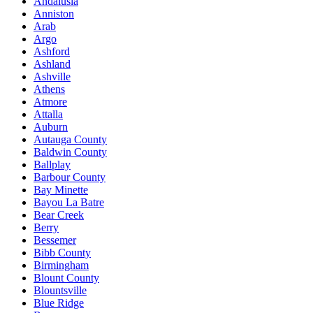
Andalusia
Anniston
Arab
Argo
Ashford
Ashland
Ashville
Athens
Atmore
Attalla
Auburn
Autauga County
Baldwin County
Ballplay
Barbour County
Bay Minette
Bayou La Batre
Bear Creek
Berry
Bessemer
Bibb County
Birmingham
Blount County
Blountsville
Blue Ridge