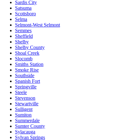
Sardis City
Satsuma
Scottsboro
Selma
Selmont-West Selmont
Semmes
Sheffield
Shelby
Shelby County
Shoal Creek
Slocomb
Smiths Station
Smoke Rise
Southside
Spanish Fort
Springville
Steele
Stevenson
Stewartville
Sulligent
Sumiton
Summerdale
Sumter County
Sylacauga
Sylvan Springs