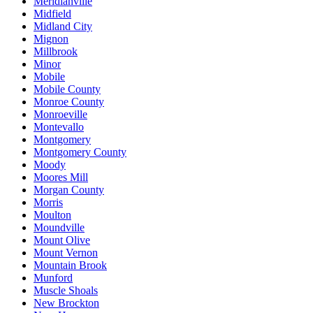
Meridianville
Midfield
Midland City
Mignon
Millbrook
Minor
Mobile
Mobile County
Monroe County
Monroeville
Montevallo
Montgomery
Montgomery County
Moody
Moores Mill
Morgan County
Morris
Moulton
Moundville
Mount Olive
Mount Vernon
Mountain Brook
Munford
Muscle Shoals
New Brockton