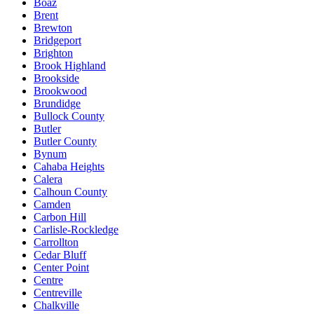
Boaz
Brent
Brewton
Bridgeport
Brighton
Brook Highland
Brookside
Brookwood
Brundidge
Bullock County
Butler
Butler County
Bynum
Cahaba Heights
Calera
Calhoun County
Camden
Carbon Hill
Carlisle-Rockledge
Carrollton
Cedar Bluff
Center Point
Centre
Centreville
Chalkville