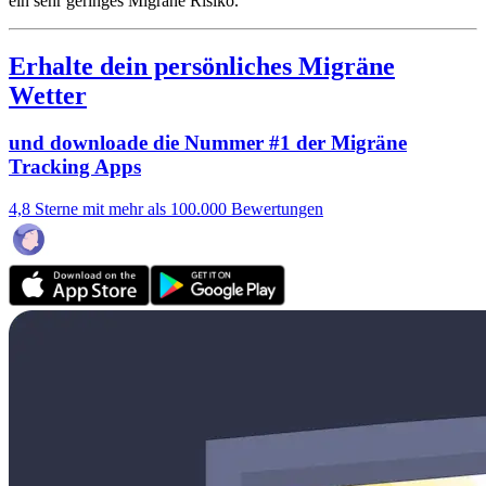
ein sehr geringes Migräne Risiko.
Erhalte dein persönliches Migräne
Wetter
und downloade die Nummer #1 der Migräne
Tracking Apps
4,8 Sterne mit mehr als 100.000 Bewertungen