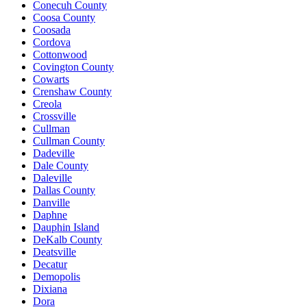
Conecuh County
Coosa County
Coosada
Cordova
Cottonwood
Covington County
Cowarts
Crenshaw County
Creola
Crossville
Cullman
Cullman County
Dadeville
Dale County
Daleville
Dallas County
Danville
Daphne
Dauphin Island
DeKalb County
Deatsville
Decatur
Demopolis
Dixiana
Dora