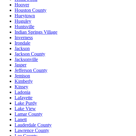
Hoover
Houston County
Hueytown
Huguley
Huntsville
Indian Springs Village
Inverness
Irondale
Jackson
Jackson County
Jacksonville
Jasper
Jefferson County
Jemison
Kimberly
Kinsey
Ladonia
Lafayette
Lake Purdy
Lake View
Lamar County
Lanett
Lauderdale County
Lawrence County
Lee County