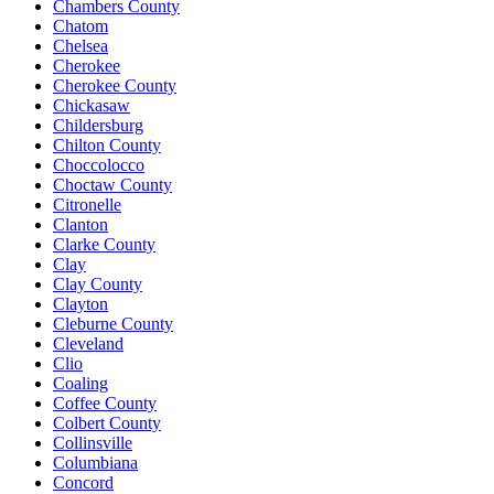
Chambers County
Chatom
Chelsea
Cherokee
Cherokee County
Chickasaw
Childersburg
Chilton County
Choccolocco
Choctaw County
Citronelle
Clanton
Clarke County
Clay
Clay County
Clayton
Cleburne County
Cleveland
Clio
Coaling
Coffee County
Colbert County
Collinsville
Columbiana
Concord