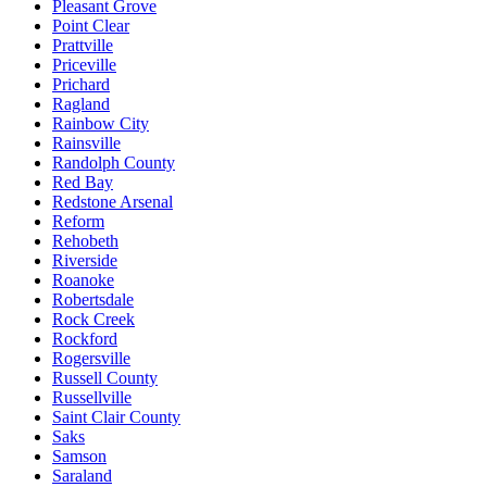
Pleasant Grove
Point Clear
Prattville
Priceville
Prichard
Ragland
Rainbow City
Rainsville
Randolph County
Red Bay
Redstone Arsenal
Reform
Rehobeth
Riverside
Roanoke
Robertsdale
Rock Creek
Rockford
Rogersville
Russell County
Russellville
Saint Clair County
Saks
Samson
Saraland