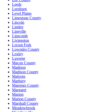
Leeds
Leesburg
Level Plains
Limestone County
Lincoln
Linden
Lineville
Lipscomb
Livingston
Locust Fork
Lowndes County
Loxley
Luverne
Macon County
Madison
Madison County
Malvern
Marbury
Marengo County
Margaret
Marion
Marion County
Marshall County
Meadowbrook