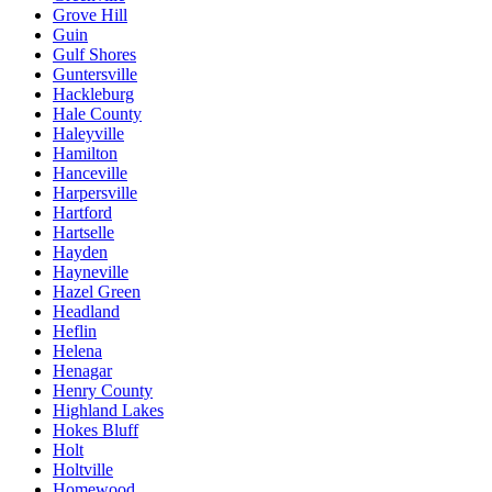
Grove Hill
Guin
Gulf Shores
Guntersville
Hackleburg
Hale County
Haleyville
Hamilton
Hanceville
Harpersville
Hartford
Hartselle
Hayden
Hayneville
Hazel Green
Headland
Heflin
Helena
Henagar
Henry County
Highland Lakes
Hokes Bluff
Holt
Holtville
Homewood