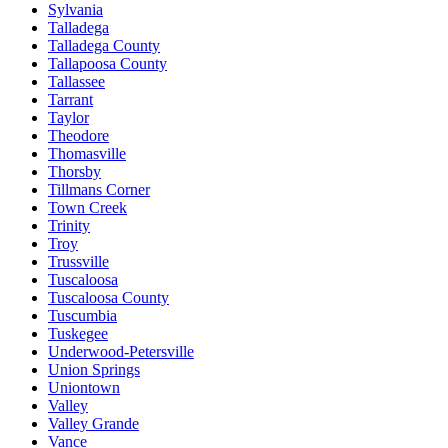
Sylvania
Talladega
Talladega County
Tallapoosa County
Tallassee
Tarrant
Taylor
Theodore
Thomasville
Thorsby
Tillmans Corner
Town Creek
Trinity
Troy
Trussville
Tuscaloosa
Tuscaloosa County
Tuscumbia
Tuskegee
Underwood-Petersville
Union Springs
Uniontown
Valley
Valley Grande
Vance