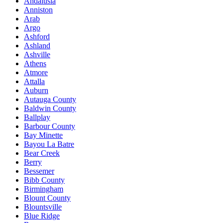
Andalusia
Anniston
Arab
Argo
Ashford
Ashland
Ashville
Athens
Atmore
Attalla
Auburn
Autauga County
Baldwin County
Ballplay
Barbour County
Bay Minette
Bayou La Batre
Bear Creek
Berry
Bessemer
Bibb County
Birmingham
Blount County
Blountsville
Blue Ridge