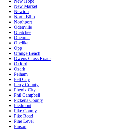
New Hope
New Market
Newton
North Bibb
Northport
Odenville
Ohatchee
Oneonta
Opelika
Opp
Orange Beach
Owens Cross Roads
Oxford
Ozark
Pelham
Pell City
Perry County
Phenix City
Phil Campbell
Pickens County
Piedmont
Pike County
Pike Road
Pine Level
Pinson