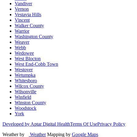
Vandiver
Vernon
Vestavia Hills
Vincent
Walker County
Warrior
Washington County
Weaver
Webb
Wedowee
West Blocton
West End-Cobb Town
Westover
Wetumpka
Whitesboro
Wilcox County
Wilsonville
Winfield
Winston County
Woodstock
York
Developed by Aptar Digital Health
Terms Of Use
Privacy Policy
Weather by
Weather
Mapping by
Google Maps