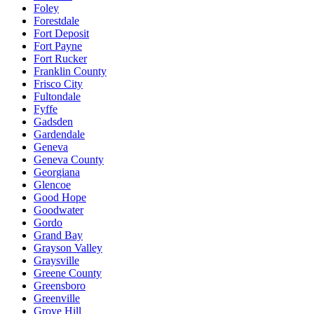
Foley
Forestdale
Fort Deposit
Fort Payne
Fort Rucker
Franklin County
Frisco City
Fultondale
Fyffe
Gadsden
Gardendale
Geneva
Geneva County
Georgiana
Glencoe
Good Hope
Goodwater
Gordo
Grand Bay
Grayson Valley
Graysville
Greene County
Greensboro
Greenville
Grove Hill