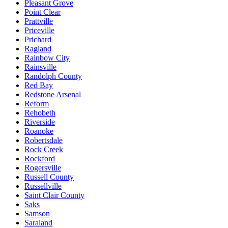
Pleasant Grove
Point Clear
Prattville
Priceville
Prichard
Ragland
Rainbow City
Rainsville
Randolph County
Red Bay
Redstone Arsenal
Reform
Rehobeth
Riverside
Roanoke
Robertsdale
Rock Creek
Rockford
Rogersville
Russell County
Russellville
Saint Clair County
Saks
Samson
Saraland