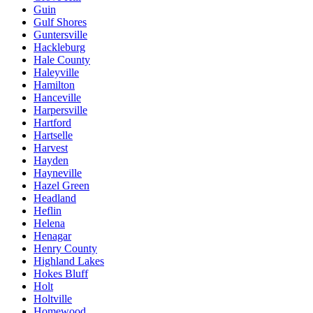
Guin
Gulf Shores
Guntersville
Hackleburg
Hale County
Haleyville
Hamilton
Hanceville
Harpersville
Hartford
Hartselle
Harvest
Hayden
Hayneville
Hazel Green
Headland
Heflin
Helena
Henagar
Henry County
Highland Lakes
Hokes Bluff
Holt
Holtville
Homewood