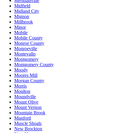
Meridianville
Midfield
Midland City
Mignon
Millbrook
Minor
Mobile
Mobile County
Monroe County
Monroeville
Montevallo
Montgomery
Montgomery County
Moody
Moores Mill
Morgan County
Morris
Moulton
Moundville
Mount Olive
Mount Vernon
Mountain Brook
Munford
Muscle Shoals
New Brockton