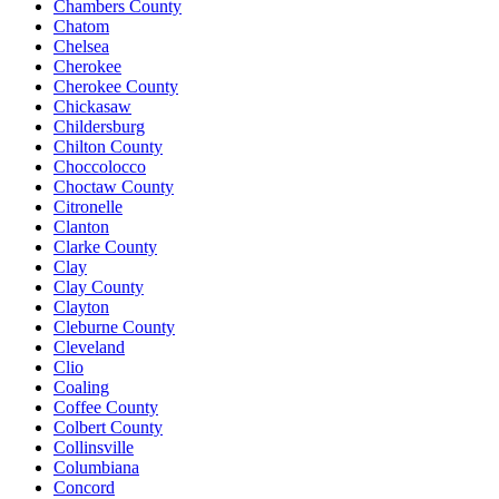
Chambers County
Chatom
Chelsea
Cherokee
Cherokee County
Chickasaw
Childersburg
Chilton County
Choccolocco
Choctaw County
Citronelle
Clanton
Clarke County
Clay
Clay County
Clayton
Cleburne County
Cleveland
Clio
Coaling
Coffee County
Colbert County
Collinsville
Columbiana
Concord