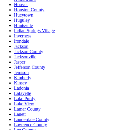
Hoover
Houston County
Hueytown
Huguley
Huntsville
Indian Springs Village
Inverness
Irondale
Jackson
Jackson County
Jacksonville
Jasper
Jefferson County
Jemison
Kimberly
Kinsey
Ladonia
Lafayette
Lake Purdy
Lake View
Lamar County
Lanett
Lauderdale County
Lawrence County
Lee County