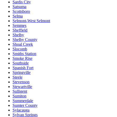
Sardis City
Satsuma
Scottsboro
Selma
Selmont-West Selmont
Semmes
Sheffield
Shelby
Shelby County
Shoal Creek
Slocomb
Smiths Station
Smoke Rise
Southside
Spanish Fort
Springville
Steele
Stevenson
Stewartville
Sulligent
Sumiton
Summerdale
Sumter County
Sylacauga
Sylvan Springs