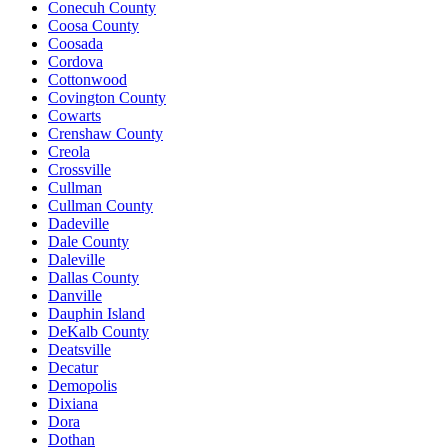
Conecuh County
Coosa County
Coosada
Cordova
Cottonwood
Covington County
Cowarts
Crenshaw County
Creola
Crossville
Cullman
Cullman County
Dadeville
Dale County
Daleville
Dallas County
Danville
Dauphin Island
DeKalb County
Deatsville
Decatur
Demopolis
Dixiana
Dora
Dothan