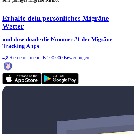
sehr geringes Migräne Risiko.
Erhalte dein persönliches Migräne
Wetter
und downloade die Nummer #1 der Migräne
Tracking Apps
4,8 Sterne mit mehr als 100.000 Bewertungen