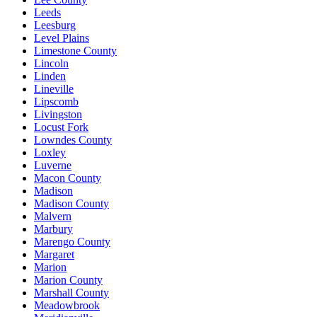
Leeds
Leesburg
Level Plains
Limestone County
Lincoln
Linden
Lineville
Lipscomb
Livingston
Locust Fork
Lowndes County
Loxley
Luverne
Macon County
Madison
Madison County
Malvern
Marbury
Marengo County
Margaret
Marion
Marion County
Marshall County
Meadowbrook