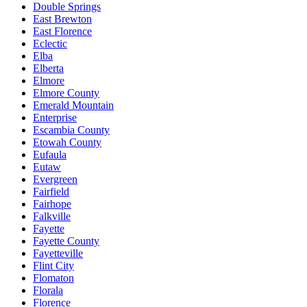
Double Springs
East Brewton
East Florence
Eclectic
Elba
Elberta
Elmore
Elmore County
Emerald Mountain
Enterprise
Escambia County
Etowah County
Eufaula
Eutaw
Evergreen
Fairfield
Fairhope
Falkville
Fayette
Fayette County
Fayetteville
Flint City
Flomaton
Florala
Florence