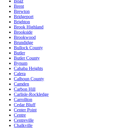
Boaz
Brent
Brewton
Bridgeport
Brighton
Brook Highland
Brookside
Brookwood
Brundidge
Bullock County
Butler
Butler County
Bynum
Cahaba Heights
Calera
Calhoun County
Camden
Carbon Hill
Carlisle-Rockledge
Carrollton
Cedar Bluff
Center Point
Centre
Centreville
Chalkville