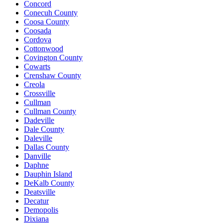
Concord
Conecuh County
Coosa County
Coosada
Cordova
Cottonwood
Covington County
Cowarts
Crenshaw County
Creola
Crossville
Cullman
Cullman County
Dadeville
Dale County
Daleville
Dallas County
Danville
Daphne
Dauphin Island
DeKalb County
Deatsville
Decatur
Demopolis
Dixiana