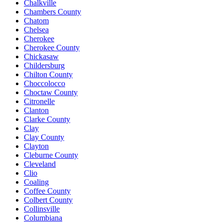
Chalkville
Chambers County
Chatom
Chelsea
Cherokee
Cherokee County
Chickasaw
Childersburg
Chilton County
Choccolocco
Choctaw County
Citronelle
Clanton
Clarke County
Clay
Clay County
Clayton
Cleburne County
Cleveland
Clio
Coaling
Coffee County
Colbert County
Collinsville
Columbiana