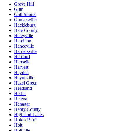
Grove Hill
Guin
Gulf Shores
Guntersville
Hackleburg
Hale County
Haleyville
Hamilton
Hanceville
Harpersville
Hartford
Hartselle
Harvest
Hayden
Hayneville
Hazel Green
Headland
Heflin
Helena
Henagar
Henry County
Highland Lakes
Hokes Bluff
Holt
Holtville