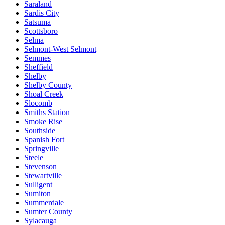
Saraland
Sardis City
Satsuma
Scottsboro
Selma
Selmont-West Selmont
Semmes
Sheffield
Shelby
Shelby County
Shoal Creek
Slocomb
Smiths Station
Smoke Rise
Southside
Spanish Fort
Springville
Steele
Stevenson
Stewartville
Sulligent
Sumiton
Summerdale
Sumter County
Sylacauga