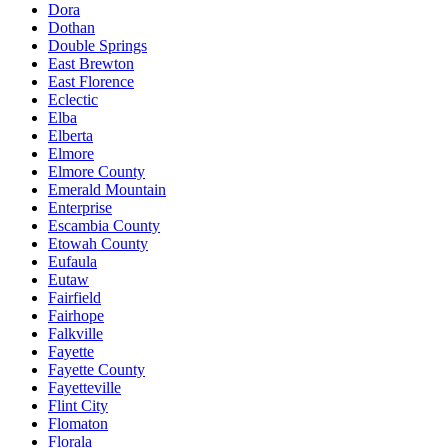
Dora
Dothan
Double Springs
East Brewton
East Florence
Eclectic
Elba
Elberta
Elmore
Elmore County
Emerald Mountain
Enterprise
Escambia County
Etowah County
Eufaula
Eutaw
Fairfield
Fairhope
Falkville
Fayette
Fayette County
Fayetteville
Flint City
Flomaton
Florala