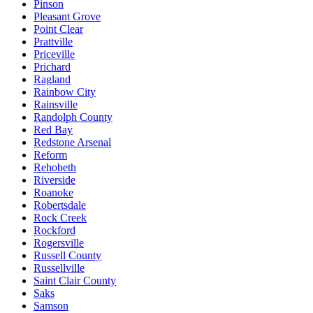
Pinson
Pleasant Grove
Point Clear
Prattville
Priceville
Prichard
Ragland
Rainbow City
Rainsville
Randolph County
Red Bay
Redstone Arsenal
Reform
Rehobeth
Riverside
Roanoke
Robertsdale
Rock Creek
Rockford
Rogersville
Russell County
Russellville
Saint Clair County
Saks
Samson