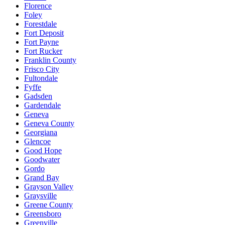
Florence
Foley
Forestdale
Fort Deposit
Fort Payne
Fort Rucker
Franklin County
Frisco City
Fultondale
Fyffe
Gadsden
Gardendale
Geneva
Geneva County
Georgiana
Glencoe
Good Hope
Goodwater
Gordo
Grand Bay
Grayson Valley
Graysville
Greene County
Greensboro
Greenville