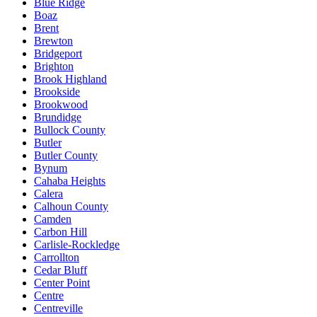
Blue Ridge
Boaz
Brent
Brewton
Bridgeport
Brighton
Brook Highland
Brookside
Brookwood
Brundidge
Bullock County
Butler
Butler County
Bynum
Cahaba Heights
Calera
Calhoun County
Camden
Carbon Hill
Carlisle-Rockledge
Carrollton
Cedar Bluff
Center Point
Centre
Centreville