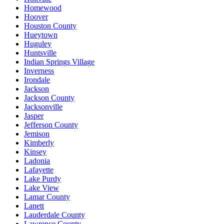
Homewood
Hoover
Houston County
Hueytown
Huguley
Huntsville
Indian Springs Village
Inverness
Irondale
Jackson
Jackson County
Jacksonville
Jasper
Jefferson County
Jemison
Kimberly
Kinsey
Ladonia
Lafayette
Lake Purdy
Lake View
Lamar County
Lanett
Lauderdale County
Lawrence County