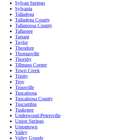
Sylvan Springs
Sylvania
Talladega
Talladega County
Tallapoosa County
Tallassee
Tarrant
Taylor
Theodore
Thomasville
Thorsby
Tillmans Corner
Town Creek
Trinity
Troy
Trussville
Tuscaloosa
Tuscaloosa County
Tuscumbia
Tuskegee
Underwood-Petersville
Union Springs
Uniontown
Valley
Valley Grande