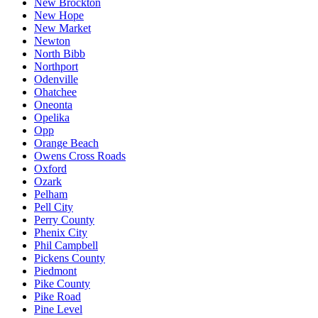
New Brockton
New Hope
New Market
Newton
North Bibb
Northport
Odenville
Ohatchee
Oneonta
Opelika
Opp
Orange Beach
Owens Cross Roads
Oxford
Ozark
Pelham
Pell City
Perry County
Phenix City
Phil Campbell
Pickens County
Piedmont
Pike County
Pike Road
Pine Level