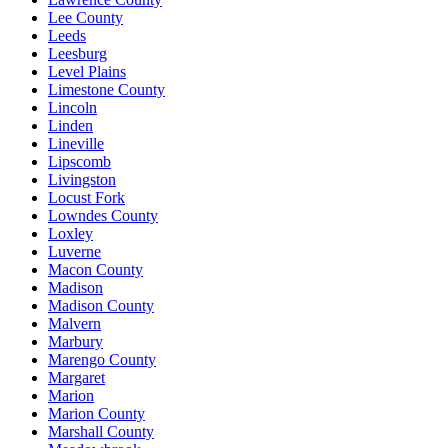
Lee County
Leeds
Leesburg
Level Plains
Limestone County
Lincoln
Linden
Lineville
Lipscomb
Livingston
Locust Fork
Lowndes County
Loxley
Luverne
Macon County
Madison
Madison County
Malvern
Marbury
Marengo County
Margaret
Marion
Marion County
Marshall County