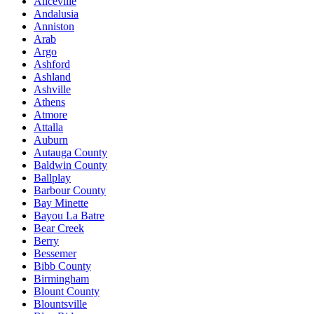
Aliceville
Andalusia
Anniston
Arab
Argo
Ashford
Ashland
Ashville
Athens
Atmore
Attalla
Auburn
Autauga County
Baldwin County
Ballplay
Barbour County
Bay Minette
Bayou La Batre
Bear Creek
Berry
Bessemer
Bibb County
Birmingham
Blount County
Blountsville