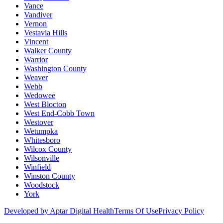
Vance
Vandiver
Vernon
Vestavia Hills
Vincent
Walker County
Warrior
Washington County
Weaver
Webb
Wedowee
West Blocton
West End-Cobb Town
Westover
Wetumpka
Whitesboro
Wilcox County
Wilsonville
Winfield
Winston County
Woodstock
York
Developed by Aptar Digital Health
Terms Of Use
Privacy Policy