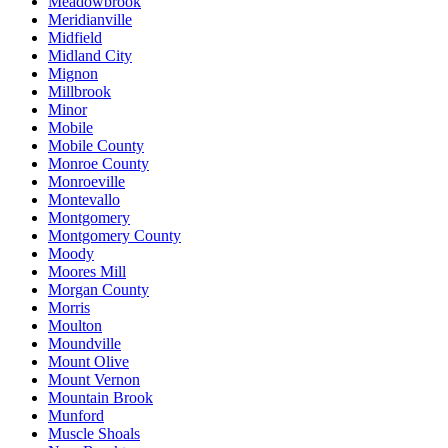
Meadowbrook
Meridianville
Midfield
Midland City
Mignon
Millbrook
Minor
Mobile
Mobile County
Monroe County
Monroeville
Montevallo
Montgomery
Montgomery County
Moody
Moores Mill
Morgan County
Morris
Moulton
Moundville
Mount Olive
Mount Vernon
Mountain Brook
Munford
Muscle Shoals