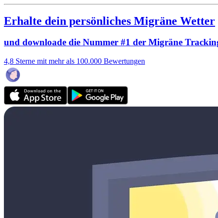
Erhalte dein persönliches Migräne Wetter
und downloade die Nummer #1 der Migräne Trackin
4,8 Sterne mit mehr als 100.000 Bewertungen