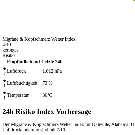
Migräne & Kopfschmerz Wetter Index
4
/10
geringes
Risiko
Empfindlich auf
Letzte 24h
Luftdruck
1.012
hPa
7
Luftfeuchtigkeit
73 %
1
Temperatur
30
°C
1
24h Risiko Index Vorhersage
Der Migräne & Kopfschmerz Wetter Index für Daleville, Alabama, Un
Luftdruckänderung sind mit 7/10.