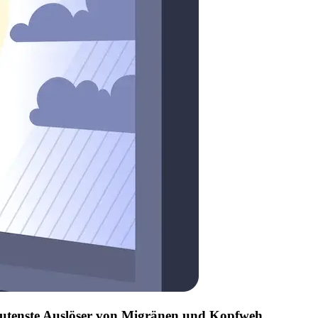
edeutenste Auslöser von Migränen und Kopfweh