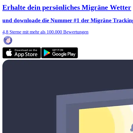
Erhalte dein persönliches Migräne Wetter
und downloade die Nummer #1 der Migräne Trackin
4,8 Sterne mit mehr als 100.000 Bewertungen