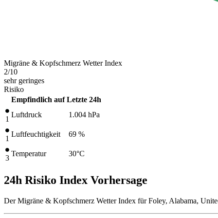
Migräne & Kopfschmerz Wetter Index
2
/10
sehr geringes
Risiko
Empfindlich auf
Letzte 24h
Luftdruck
1.004
hPa
1
Luftfeuchtigkeit
69 %
1
Temperatur
30
°C
3
24h Risiko Index Vorhersage
Der Migräne & Kopfschmerz Wetter Index für Foley, Alabama, United