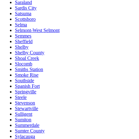
Saraland
Sardis City
Satsuma
Scottsboro
Selma
Selmont-West Selmont
Semmes
Sheffield
Shelby
Shelby County
Shoal Creek
Slocomb
Smiths Station
Smoke Rise
Southside
Spanish Fort
Springville
Steele
Stevenson
Stewartville
Sulligent
Sumiton
Summerdale
Sumter County
Sylacauga