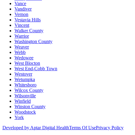
Vance
Vandiver
Vernon
Vestavia Hills
Vincent
Walker County
Warrior
Washington County
Weaver
Webb
Wedowee
West Blocton
West End-Cobb Town
Westover
Wetumpka
Whitesboro
Wilcox County
Wilsonville
Winfield
Winston County
Woodstock
York
Developed by Aptar Digital Health
Terms Of Use
Privacy Policy