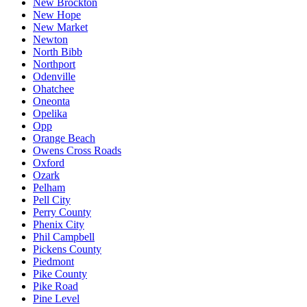
New Brockton
New Hope
New Market
Newton
North Bibb
Northport
Odenville
Ohatchee
Oneonta
Opelika
Opp
Orange Beach
Owens Cross Roads
Oxford
Ozark
Pelham
Pell City
Perry County
Phenix City
Phil Campbell
Pickens County
Piedmont
Pike County
Pike Road
Pine Level