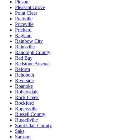
Pinson
Pleasant Grove
Point Clear
Prattville
Priceville
Prichard
Ragland
Rainbow City
Rainsville
Randolph County
Red Bay
Redstone Arsenal
Reform
Rehobeth
Riverside
Roanoke
Robertsdale
Rock Creek
Rockford
Rogersville
Russell County
Russellville
Saint Clair County
Saks
Samson