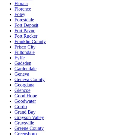
Florala
Florence
Foley
Forestdale
Fort Deposit
Fort Payne
Fort Rucker
Franklin County
Frisco City
Fultondale
Fyffe
Gadsden
Gardendale
Geneva
Geneva County
Georgiana
Glencoe
Good Hope
Goodwater
Gordo
Grand Bay
Grayson Valley
Graysville
Greene County
Greensboro