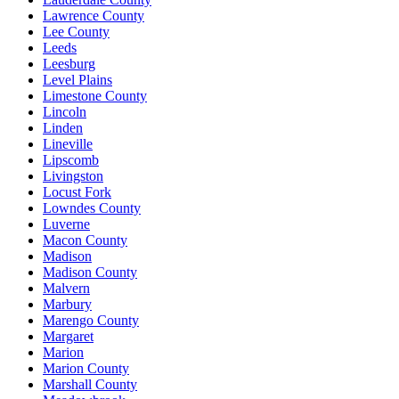
Lawrence County
Lee County
Leeds
Leesburg
Level Plains
Limestone County
Lincoln
Linden
Lineville
Lipscomb
Livingston
Locust Fork
Lowndes County
Luverne
Macon County
Madison
Madison County
Malvern
Marbury
Marengo County
Margaret
Marion
Marion County
Marshall County