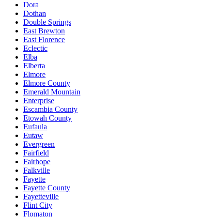
Dora
Dothan
Double Springs
East Brewton
East Florence
Eclectic
Elba
Elberta
Elmore
Elmore County
Emerald Mountain
Enterprise
Escambia County
Etowah County
Eufaula
Eutaw
Evergreen
Fairfield
Fairhope
Falkville
Fayette
Fayette County
Fayetteville
Flint City
Flomaton