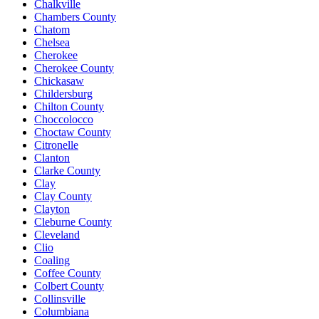
Chalkville
Chambers County
Chatom
Chelsea
Cherokee
Cherokee County
Chickasaw
Childersburg
Chilton County
Choccolocco
Choctaw County
Citronelle
Clanton
Clarke County
Clay
Clay County
Clayton
Cleburne County
Cleveland
Clio
Coaling
Coffee County
Colbert County
Collinsville
Columbiana