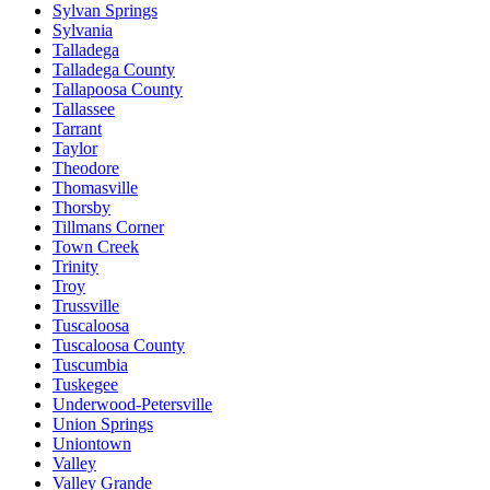
Sylvan Springs
Sylvania
Talladega
Talladega County
Tallapoosa County
Tallassee
Tarrant
Taylor
Theodore
Thomasville
Thorsby
Tillmans Corner
Town Creek
Trinity
Troy
Trussville
Tuscaloosa
Tuscaloosa County
Tuscumbia
Tuskegee
Underwood-Petersville
Union Springs
Uniontown
Valley
Valley Grande