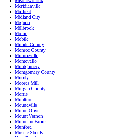
Meadowbrook
Meridianville
Midfield
Midland City
Mignon
Millbrook
Minor
Mobile
Mobile County
Monroe County
Monroeville
Montevallo
Montgomery
Montgomery County
Moody
Moores Mill
Morgan County
Morris
Moulton
Moundville
Mount Olive
Mount Vernon
Mountain Brook
Munford
Muscle Shoals