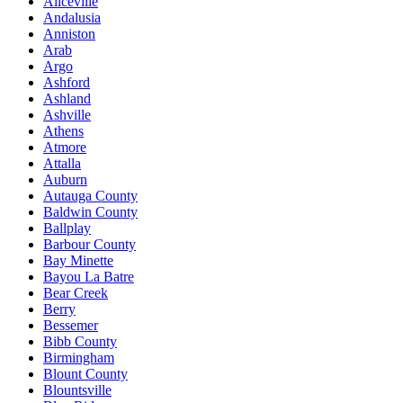
Aliceville
Andalusia
Anniston
Arab
Argo
Ashford
Ashland
Ashville
Athens
Atmore
Attalla
Auburn
Autauga County
Baldwin County
Ballplay
Barbour County
Bay Minette
Bayou La Batre
Bear Creek
Berry
Bessemer
Bibb County
Birmingham
Blount County
Blountsville