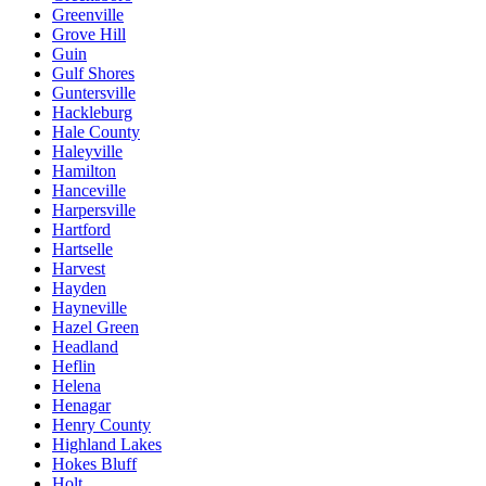
Greenville
Grove Hill
Guin
Gulf Shores
Guntersville
Hackleburg
Hale County
Haleyville
Hamilton
Hanceville
Harpersville
Hartford
Hartselle
Harvest
Hayden
Hayneville
Hazel Green
Headland
Heflin
Helena
Henagar
Henry County
Highland Lakes
Hokes Bluff
Holt