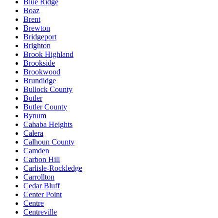
Blue Ridge
Boaz
Brent
Brewton
Bridgeport
Brighton
Brook Highland
Brookside
Brookwood
Brundidge
Bullock County
Butler
Butler County
Bynum
Cahaba Heights
Calera
Calhoun County
Camden
Carbon Hill
Carlisle-Rockledge
Carrollton
Cedar Bluff
Center Point
Centre
Centreville