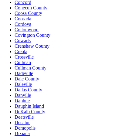
Concord
Conecuh County
Coosa County
Coosada
Cordova
Cottonwood
Covington County
Cowarts
Crenshaw County
Creola
Crossville
Cullman
Cullman County
Dadeville
Dale County
Daleville
Dallas County
Danville
Daphne
Dauphin Island
DeKalb County
Deatsville
Decatur
Demopolis
Dixiana