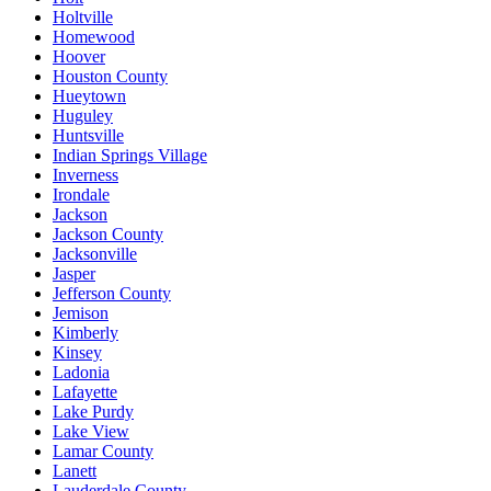
Holtville
Homewood
Hoover
Houston County
Hueytown
Huguley
Huntsville
Indian Springs Village
Inverness
Irondale
Jackson
Jackson County
Jacksonville
Jasper
Jefferson County
Jemison
Kimberly
Kinsey
Ladonia
Lafayette
Lake Purdy
Lake View
Lamar County
Lanett
Lauderdale County