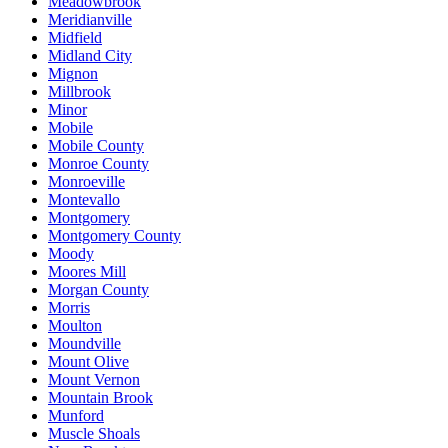
Meadowbrook
Meridianville
Midfield
Midland City
Mignon
Millbrook
Minor
Mobile
Mobile County
Monroe County
Monroeville
Montevallo
Montgomery
Montgomery County
Moody
Moores Mill
Morgan County
Morris
Moulton
Moundville
Mount Olive
Mount Vernon
Mountain Brook
Munford
Muscle Shoals