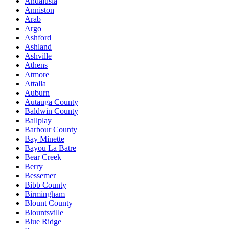
Andalusia
Anniston
Arab
Argo
Ashford
Ashland
Ashville
Athens
Atmore
Attalla
Auburn
Autauga County
Baldwin County
Ballplay
Barbour County
Bay Minette
Bayou La Batre
Bear Creek
Berry
Bessemer
Bibb County
Birmingham
Blount County
Blountsville
Blue Ridge