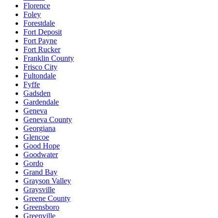
Florence
Foley
Forestdale
Fort Deposit
Fort Payne
Fort Rucker
Franklin County
Frisco City
Fultondale
Fyffe
Gadsden
Gardendale
Geneva
Geneva County
Georgiana
Glencoe
Good Hope
Goodwater
Gordo
Grand Bay
Grayson Valley
Graysville
Greene County
Greensboro
Greenville