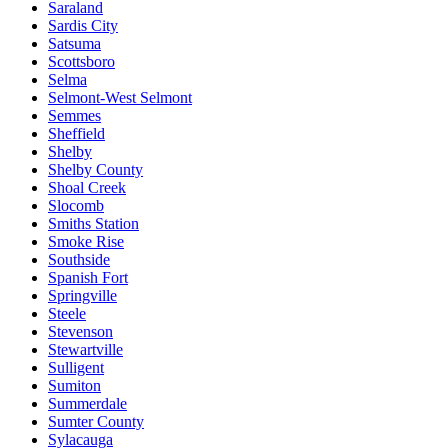
Saraland
Sardis City
Satsuma
Scottsboro
Selma
Selmont-West Selmont
Semmes
Sheffield
Shelby
Shelby County
Shoal Creek
Slocomb
Smiths Station
Smoke Rise
Southside
Spanish Fort
Springville
Steele
Stevenson
Stewartville
Sulligent
Sumiton
Summerdale
Sumter County
Sylacauga