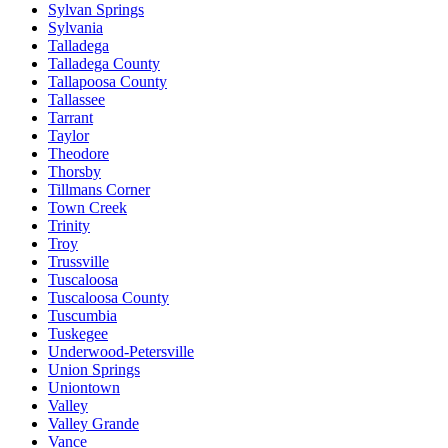
Sylvan Springs
Sylvania
Talladega
Talladega County
Tallapoosa County
Tallassee
Tarrant
Taylor
Theodore
Thorsby
Tillmans Corner
Town Creek
Trinity
Troy
Trussville
Tuscaloosa
Tuscaloosa County
Tuscumbia
Tuskegee
Underwood-Petersville
Union Springs
Uniontown
Valley
Valley Grande
Vance