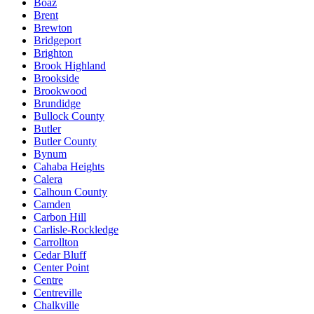
Boaz
Brent
Brewton
Bridgeport
Brighton
Brook Highland
Brookside
Brookwood
Brundidge
Bullock County
Butler
Butler County
Bynum
Cahaba Heights
Calera
Calhoun County
Camden
Carbon Hill
Carlisle-Rockledge
Carrollton
Cedar Bluff
Center Point
Centre
Centreville
Chalkville