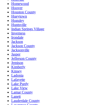
Homewood
Hoover
Houston County
Hueytown
Huguley
Huntsville
Indian Springs Village
Inverness
Irondale
Jackson
Jackson County
Jacksonville
Jasper
Jefferson County
Jemison
Kimberly
Kinsey
Ladonia
Lafayette
Lake Purdy
Lake View
Lamar County
Lanett
Lauderdale County
Lawrence County