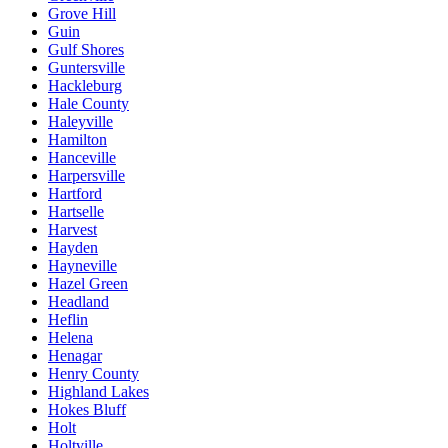
Grove Hill
Guin
Gulf Shores
Guntersville
Hackleburg
Hale County
Haleyville
Hamilton
Hanceville
Harpersville
Hartford
Hartselle
Harvest
Hayden
Hayneville
Hazel Green
Headland
Heflin
Helena
Henagar
Henry County
Highland Lakes
Hokes Bluff
Holt
Holtville