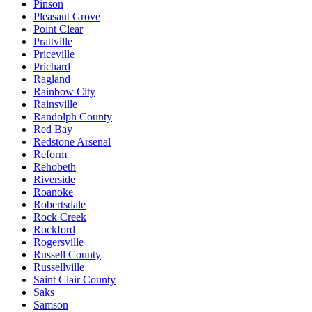
Pinson
Pleasant Grove
Point Clear
Prattville
Priceville
Prichard
Ragland
Rainbow City
Rainsville
Randolph County
Red Bay
Redstone Arsenal
Reform
Rehobeth
Riverside
Roanoke
Robertsdale
Rock Creek
Rockford
Rogersville
Russell County
Russellville
Saint Clair County
Saks
Samson