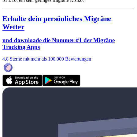
ist 1/10
, ein sehr geringes Migräne Risiko.
Erhalte dein persönliches Migräne
Wetter
und downloade die Nummer #1 der Migräne
Tracking Apps
4,8 Sterne mit mehr als 100.000 Bewertungen