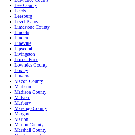
Lee County
Leeds
Leesburg
Level Plains
Limestone County
Lincoln
Linden
Lineville
Lipscomb
Livingston
Locust Fork
Lowndes County
Loxley
Luverne
Macon County
Madison
Madison County
Malvern
Marbury
Marengo County
Margaret
Marion
Marion County
Marshall County