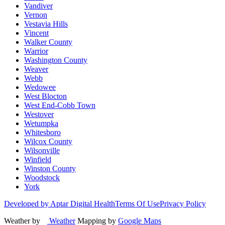
Vandiver
Vernon
Vestavia Hills
Vincent
Walker County
Warrior
Washington County
Weaver
Webb
Wedowee
West Blocton
West End-Cobb Town
Westover
Wetumpka
Whitesboro
Wilcox County
Wilsonville
Winfield
Winston County
Woodstock
York
Developed by Aptar Digital Health
Terms Of Use
Privacy Policy
Weather by
Weather
Mapping by
Google Maps