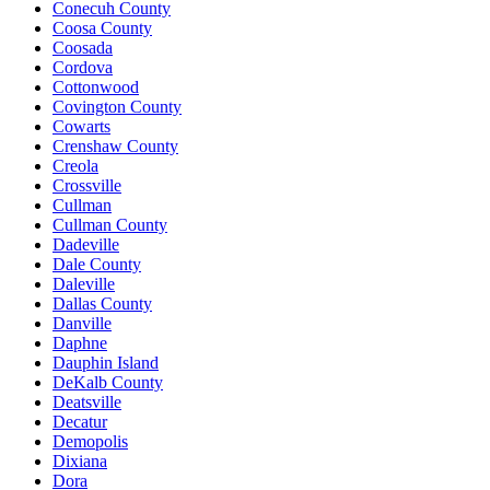
Conecuh County
Coosa County
Coosada
Cordova
Cottonwood
Covington County
Cowarts
Crenshaw County
Creola
Crossville
Cullman
Cullman County
Dadeville
Dale County
Daleville
Dallas County
Danville
Daphne
Dauphin Island
DeKalb County
Deatsville
Decatur
Demopolis
Dixiana
Dora