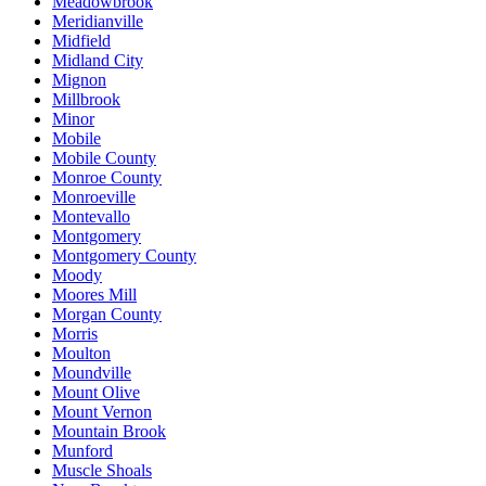
Meadowbrook
Meridianville
Midfield
Midland City
Mignon
Millbrook
Minor
Mobile
Mobile County
Monroe County
Monroeville
Montevallo
Montgomery
Montgomery County
Moody
Moores Mill
Morgan County
Morris
Moulton
Moundville
Mount Olive
Mount Vernon
Mountain Brook
Munford
Muscle Shoals