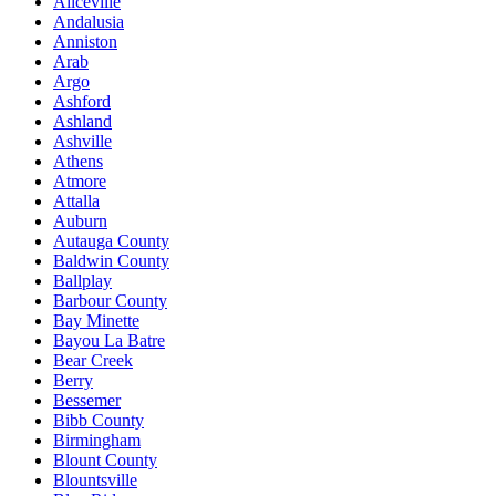
Aliceville
Andalusia
Anniston
Arab
Argo
Ashford
Ashland
Ashville
Athens
Atmore
Attalla
Auburn
Autauga County
Baldwin County
Ballplay
Barbour County
Bay Minette
Bayou La Batre
Bear Creek
Berry
Bessemer
Bibb County
Birmingham
Blount County
Blountsville