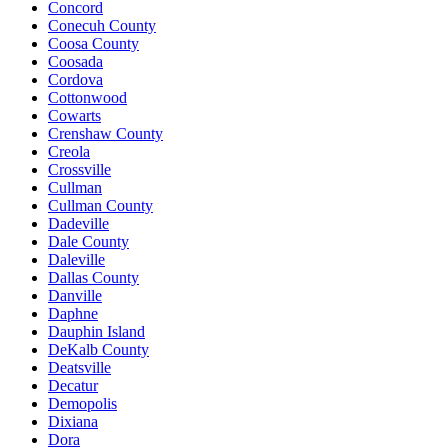
Concord
Conecuh County
Coosa County
Coosada
Cordova
Cottonwood
Cowarts
Crenshaw County
Creola
Crossville
Cullman
Cullman County
Dadeville
Dale County
Daleville
Dallas County
Danville
Daphne
Dauphin Island
DeKalb County
Deatsville
Decatur
Demopolis
Dixiana
Dora