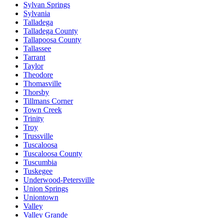
Sylvan Springs
Sylvania
Talladega
Talladega County
Tallapoosa County
Tallassee
Tarrant
Taylor
Theodore
Thomasville
Thorsby
Tillmans Corner
Town Creek
Trinity
Troy
Trussville
Tuscaloosa
Tuscaloosa County
Tuscumbia
Tuskegee
Underwood-Petersville
Union Springs
Uniontown
Valley
Valley Grande