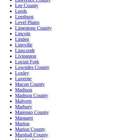
Lee County
Leeds
Leesburg
Level Plains
Limestone County
Lincoln
Linden
Lineville
Lipscomb
Livingston
Locust Fork
Lowndes County
Loxley
Luverne
Macon County
Madison
Madison County
Malvern
Marbury
Marengo County
Margaret
Marion
Marion County
Marshall County