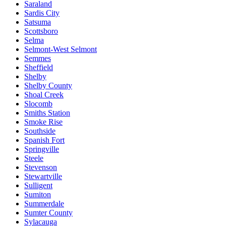
Saraland
Sardis City
Satsuma
Scottsboro
Selma
Selmont-West Selmont
Semmes
Sheffield
Shelby
Shelby County
Shoal Creek
Slocomb
Smiths Station
Smoke Rise
Southside
Spanish Fort
Springville
Steele
Stevenson
Stewartville
Sulligent
Sumiton
Summerdale
Sumter County
Sylacauga