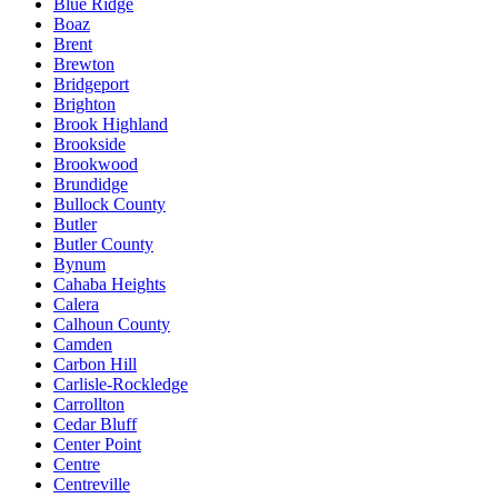
Blue Ridge
Boaz
Brent
Brewton
Bridgeport
Brighton
Brook Highland
Brookside
Brookwood
Brundidge
Bullock County
Butler
Butler County
Bynum
Cahaba Heights
Calera
Calhoun County
Camden
Carbon Hill
Carlisle-Rockledge
Carrollton
Cedar Bluff
Center Point
Centre
Centreville