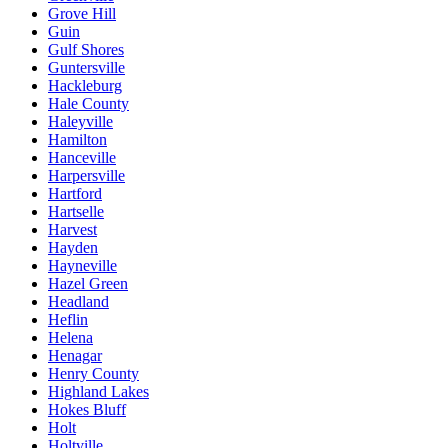
Grove Hill
Guin
Gulf Shores
Guntersville
Hackleburg
Hale County
Haleyville
Hamilton
Hanceville
Harpersville
Hartford
Hartselle
Harvest
Hayden
Hayneville
Hazel Green
Headland
Heflin
Helena
Henagar
Henry County
Highland Lakes
Hokes Bluff
Holt
Holtville