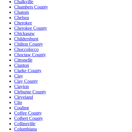
Chalkville
Chambers County
Chatom
Chelsea
Cherokee
Cherokee County
Chickasaw
Childersburg
Chilton County
Choccolocco
Choctaw County
Citronelle
Clanton
Clarke County
Clay
Clay County
Clayton
Cleburne County
Cleveland
Clio
Coaling
Coffee County
Colbert County
Collinsville
Columbiana