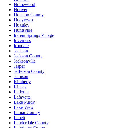
Homewood
Hoover
Houston County
Hueytown
Huguley
Huntsville
Indian Springs Village
Inverness
Irondale
Jackson
Jackson County
Jacksonville
Jasper
Jefferson County
Jemison
Kimberly
Kinsey
Ladonia
Lafayette
Lake Purdy
Lake View
Lamar County
Lanett
Lauderdale County
Lawrence County