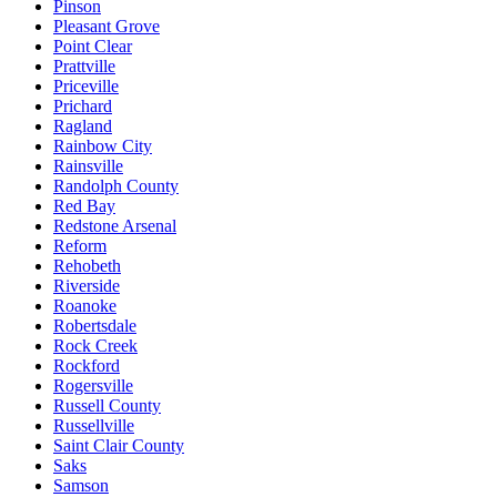
Pinson
Pleasant Grove
Point Clear
Prattville
Priceville
Prichard
Ragland
Rainbow City
Rainsville
Randolph County
Red Bay
Redstone Arsenal
Reform
Rehobeth
Riverside
Roanoke
Robertsdale
Rock Creek
Rockford
Rogersville
Russell County
Russellville
Saint Clair County
Saks
Samson