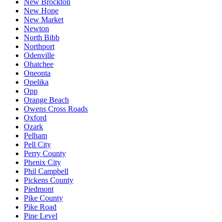
New Brockton
New Hope
New Market
Newton
North Bibb
Northport
Odenville
Ohatchee
Oneonta
Opelika
Opp
Orange Beach
Owens Cross Roads
Oxford
Ozark
Pelham
Pell City
Perry County
Phenix City
Phil Campbell
Pickens County
Piedmont
Pike County
Pike Road
Pine Level