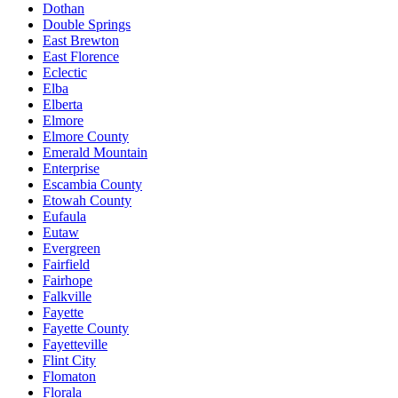
Dothan
Double Springs
East Brewton
East Florence
Eclectic
Elba
Elberta
Elmore
Elmore County
Emerald Mountain
Enterprise
Escambia County
Etowah County
Eufaula
Eutaw
Evergreen
Fairfield
Fairhope
Falkville
Fayette
Fayette County
Fayetteville
Flint City
Flomaton
Florala