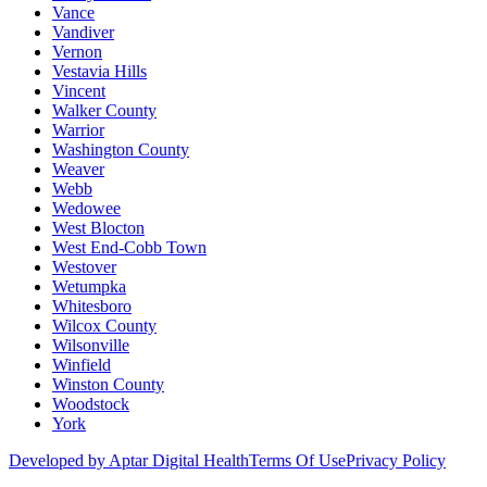
Vance
Vandiver
Vernon
Vestavia Hills
Vincent
Walker County
Warrior
Washington County
Weaver
Webb
Wedowee
West Blocton
West End-Cobb Town
Westover
Wetumpka
Whitesboro
Wilcox County
Wilsonville
Winfield
Winston County
Woodstock
York
Developed by Aptar Digital Health
Terms Of Use
Privacy Policy