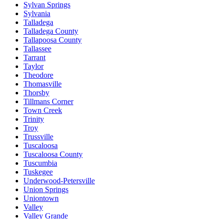
Sylvan Springs
Sylvania
Talladega
Talladega County
Tallapoosa County
Tallassee
Tarrant
Taylor
Theodore
Thomasville
Thorsby
Tillmans Corner
Town Creek
Trinity
Troy
Trussville
Tuscaloosa
Tuscaloosa County
Tuscumbia
Tuskegee
Underwood-Petersville
Union Springs
Uniontown
Valley
Valley Grande