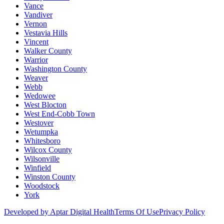
Vance
Vandiver
Vernon
Vestavia Hills
Vincent
Walker County
Warrior
Washington County
Weaver
Webb
Wedowee
West Blocton
West End-Cobb Town
Westover
Wetumpka
Whitesboro
Wilcox County
Wilsonville
Winfield
Winston County
Woodstock
York
Developed by Aptar Digital Health
Terms Of Use
Privacy Policy