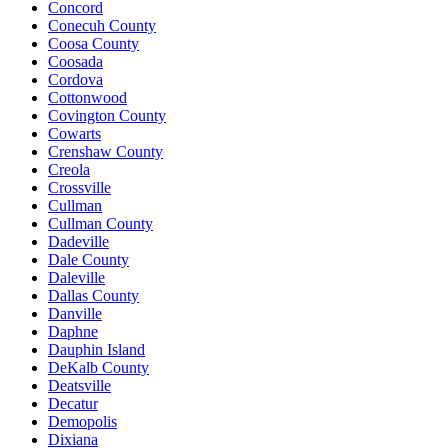
Concord
Conecuh County
Coosa County
Coosada
Cordova
Cottonwood
Covington County
Cowarts
Crenshaw County
Creola
Crossville
Cullman
Cullman County
Dadeville
Dale County
Daleville
Dallas County
Danville
Daphne
Dauphin Island
DeKalb County
Deatsville
Decatur
Demopolis
Dixiana