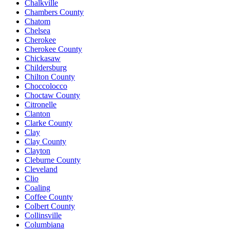
Chalkville
Chambers County
Chatom
Chelsea
Cherokee
Cherokee County
Chickasaw
Childersburg
Chilton County
Choccolocco
Choctaw County
Citronelle
Clanton
Clarke County
Clay
Clay County
Clayton
Cleburne County
Cleveland
Clio
Coaling
Coffee County
Colbert County
Collinsville
Columbiana