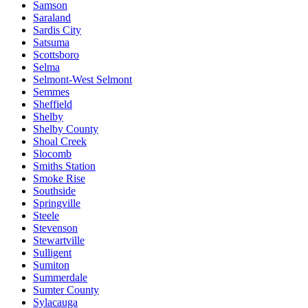
Samson
Saraland
Sardis City
Satsuma
Scottsboro
Selma
Selmont-West Selmont
Semmes
Sheffield
Shelby
Shelby County
Shoal Creek
Slocomb
Smiths Station
Smoke Rise
Southside
Springville
Steele
Stevenson
Stewartville
Sulligent
Sumiton
Summerdale
Sumter County
Sylacauga