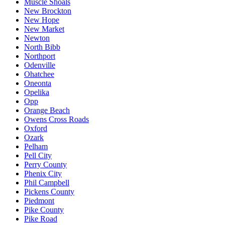
Muscle Shoals
New Brockton
New Hope
New Market
Newton
North Bibb
Northport
Odenville
Ohatchee
Oneonta
Opelika
Opp
Orange Beach
Owens Cross Roads
Oxford
Ozark
Pelham
Pell City
Perry County
Phenix City
Phil Campbell
Pickens County
Piedmont
Pike County
Pike Road