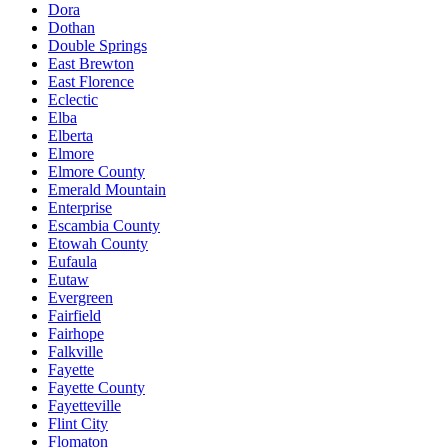
Dora
Dothan
Double Springs
East Brewton
East Florence
Eclectic
Elba
Elberta
Elmore
Elmore County
Emerald Mountain
Enterprise
Escambia County
Etowah County
Eufaula
Eutaw
Evergreen
Fairfield
Fairhope
Falkville
Fayette
Fayette County
Fayetteville
Flint City
Flomaton