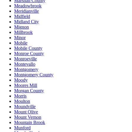
Marshall County
Meadowbrook
Meridianville
Midfield
Midland City
Mignon
Millbrook
Minor
Mobile
Mobile County
Monroe County
Monroeville
Montevallo
Montgomery
Montgomery County
Moody
Moores Mill
Morgan County
Morris
Moulton
Moundville
Mount Olive
Mount Vernon
Mountain Brook
Munford