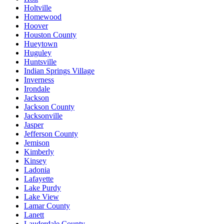
Holtville
Homewood
Hoover
Houston County
Hueytown
Huguley
Huntsville
Indian Springs Village
Inverness
Irondale
Jackson
Jackson County
Jacksonville
Jasper
Jefferson County
Jemison
Kimberly
Kinsey
Ladonia
Lafayette
Lake Purdy
Lake View
Lamar County
Lanett
Lauderdale County