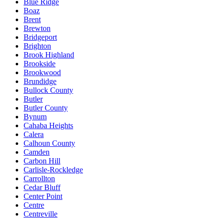
Blue Ridge
Boaz
Brent
Brewton
Bridgeport
Brighton
Brook Highland
Brookside
Brookwood
Brundidge
Bullock County
Butler
Butler County
Bynum
Cahaba Heights
Calera
Calhoun County
Camden
Carbon Hill
Carlisle-Rockledge
Carrollton
Cedar Bluff
Center Point
Centre
Centreville