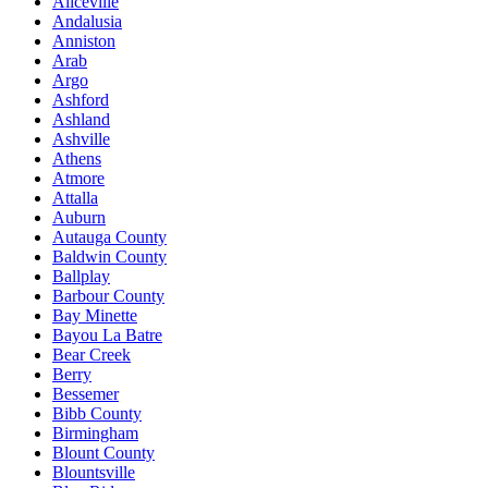
Aliceville
Andalusia
Anniston
Arab
Argo
Ashford
Ashland
Ashville
Athens
Atmore
Attalla
Auburn
Autauga County
Baldwin County
Ballplay
Barbour County
Bay Minette
Bayou La Batre
Bear Creek
Berry
Bessemer
Bibb County
Birmingham
Blount County
Blountsville