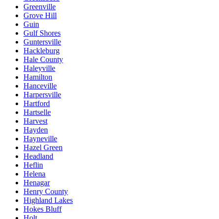
Greenville
Grove Hill
Guin
Gulf Shores
Guntersville
Hackleburg
Hale County
Haleyville
Hamilton
Hanceville
Harpersville
Hartford
Hartselle
Harvest
Hayden
Hayneville
Hazel Green
Headland
Heflin
Helena
Henagar
Henry County
Highland Lakes
Hokes Bluff
Holt