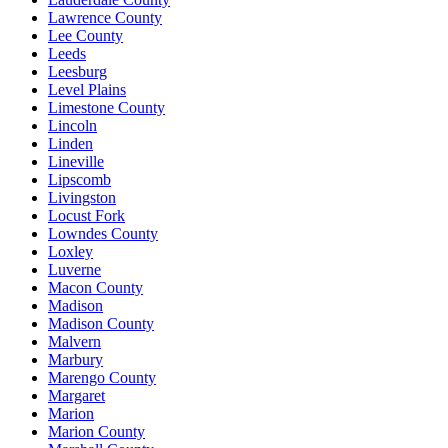
Lawrence County
Lee County
Leeds
Leesburg
Level Plains
Limestone County
Lincoln
Linden
Lineville
Lipscomb
Livingston
Locust Fork
Lowndes County
Loxley
Luverne
Macon County
Madison
Madison County
Malvern
Marbury
Marengo County
Margaret
Marion
Marion County