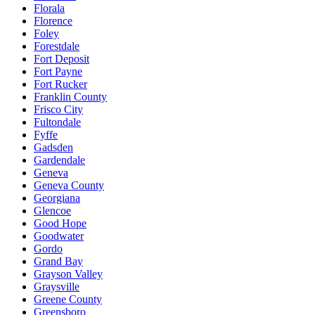
Florala
Florence
Foley
Forestdale
Fort Deposit
Fort Payne
Fort Rucker
Franklin County
Frisco City
Fultondale
Fyffe
Gadsden
Gardendale
Geneva
Geneva County
Georgiana
Glencoe
Good Hope
Goodwater
Gordo
Grand Bay
Grayson Valley
Graysville
Greene County
Greensboro