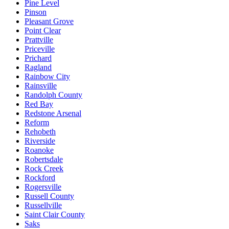
Pine Level
Pinson
Pleasant Grove
Point Clear
Prattville
Priceville
Prichard
Ragland
Rainbow City
Rainsville
Randolph County
Red Bay
Redstone Arsenal
Reform
Rehobeth
Riverside
Roanoke
Robertsdale
Rock Creek
Rockford
Rogersville
Russell County
Russellville
Saint Clair County
Saks