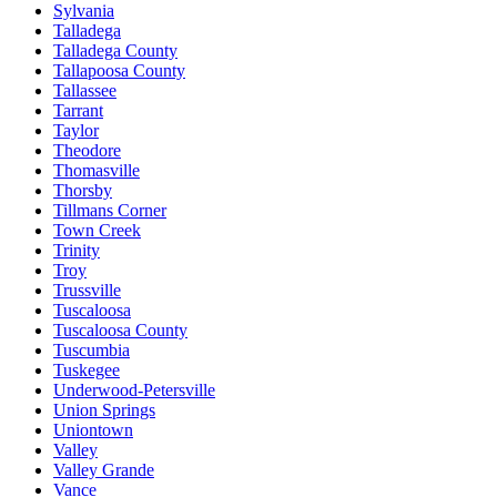
Sylvania
Talladega
Talladega County
Tallapoosa County
Tallassee
Tarrant
Taylor
Theodore
Thomasville
Thorsby
Tillmans Corner
Town Creek
Trinity
Troy
Trussville
Tuscaloosa
Tuscaloosa County
Tuscumbia
Tuskegee
Underwood-Petersville
Union Springs
Uniontown
Valley
Valley Grande
Vance