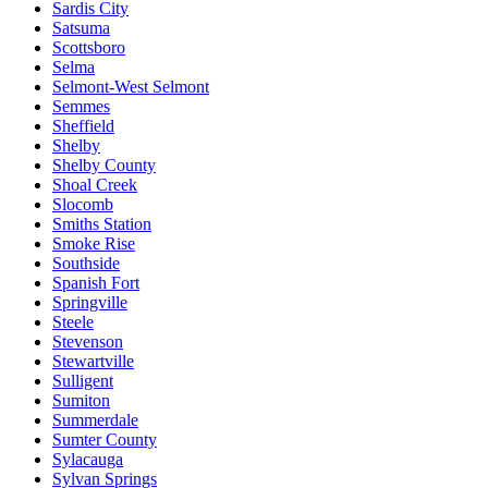
Sardis City
Satsuma
Scottsboro
Selma
Selmont-West Selmont
Semmes
Sheffield
Shelby
Shelby County
Shoal Creek
Slocomb
Smiths Station
Smoke Rise
Southside
Spanish Fort
Springville
Steele
Stevenson
Stewartville
Sulligent
Sumiton
Summerdale
Sumter County
Sylacauga
Sylvan Springs