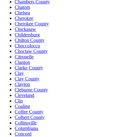
Chambers County
Chatom
Chelsea
Cherokee
Cherokee County
Chickasaw
Childersburg
Chilton County
Choccolocco
Choctaw County
Citronelle
Clanton
Clarke County
Clay
Clay County
Clayton
Cleburne County
Cleveland
Clio
Coaling
Coffee County
Colbert County
Collinsville
Columbiana
Concord