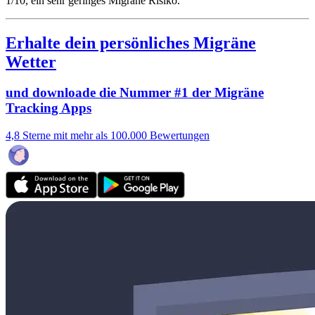
1/10
, ein sehr geringes Migräne Risiko.
Erhalte dein persönliches Migräne
Wetter
und downloade die Nummer #1 der Migräne
Tracking Apps
4,8 Sterne mit mehr als 100.000 Bewertungen