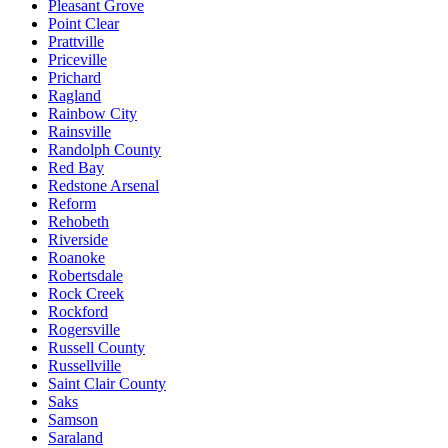
Pleasant Grove
Point Clear
Prattville
Priceville
Prichard
Ragland
Rainbow City
Rainsville
Randolph County
Red Bay
Redstone Arsenal
Reform
Rehobeth
Riverside
Roanoke
Robertsdale
Rock Creek
Rockford
Rogersville
Russell County
Russellville
Saint Clair County
Saks
Samson
Saraland