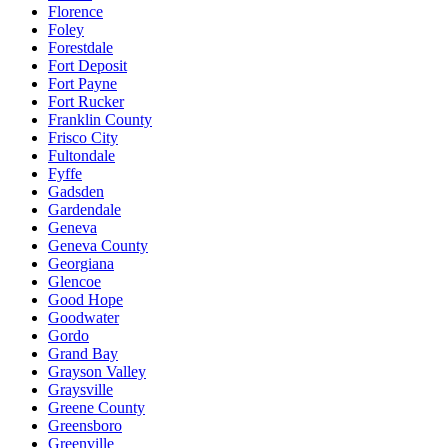
Florence
Foley
Forestdale
Fort Deposit
Fort Payne
Fort Rucker
Franklin County
Frisco City
Fultondale
Fyffe
Gadsden
Gardendale
Geneva
Geneva County
Georgiana
Glencoe
Good Hope
Goodwater
Gordo
Grand Bay
Grayson Valley
Graysville
Greene County
Greensboro
Greenville