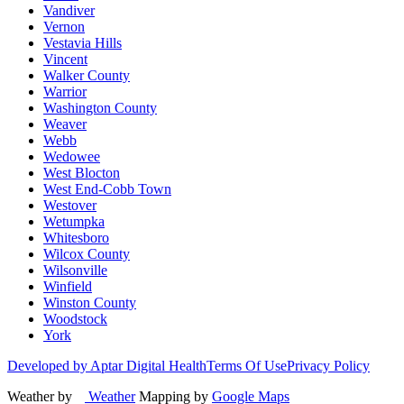
Vandiver
Vernon
Vestavia Hills
Vincent
Walker County
Warrior
Washington County
Weaver
Webb
Wedowee
West Blocton
West End-Cobb Town
Westover
Wetumpka
Whitesboro
Wilcox County
Wilsonville
Winfield
Winston County
Woodstock
York
Developed by Aptar Digital Health
Terms Of Use
Privacy Policy
Weather by
Weather
Mapping by
Google Maps