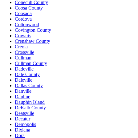
Conecuh County
Coosa County
Coosada
Cordova
Cottonwood
Covington County
Cowarts
Crenshaw County
Creola
Crossville
Cullman
Cullman County
Dadeville
Dale County
Daleville
Dallas County
Danville
Daphne
Dauphin Island
DeKalb County
Deatsville
Decatur
Demopolis
Dixiana
Dora