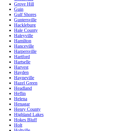
Grove Hill
Guin
Gulf Shores
Guntersville
Hackleburg
Hale County
Haleyville
Hamilton
Hanceville
Harpersville
Hartford
Hartselle
Harvest
Hayden
Hayneville
Hazel Green
Headland
Heflin
Helena
Henagar
Henry County
Highland Lakes
Hokes Bluff
Holt
Holtville