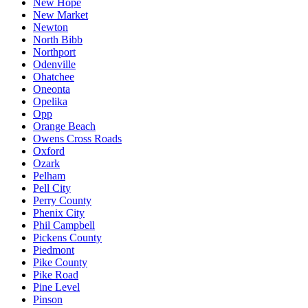
New Hope
New Market
Newton
North Bibb
Northport
Odenville
Ohatchee
Oneonta
Opelika
Opp
Orange Beach
Owens Cross Roads
Oxford
Ozark
Pelham
Pell City
Perry County
Phenix City
Phil Campbell
Pickens County
Piedmont
Pike County
Pike Road
Pine Level
Pinson