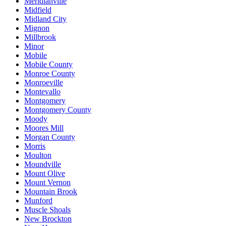
Meridianville
Midfield
Midland City
Mignon
Millbrook
Minor
Mobile
Mobile County
Monroe County
Monroeville
Montevallo
Montgomery
Montgomery County
Moody
Moores Mill
Morgan County
Morris
Moulton
Moundville
Mount Olive
Mount Vernon
Mountain Brook
Munford
Muscle Shoals
New Brockton