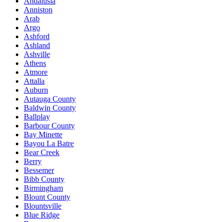
Andalusia
Anniston
Arab
Argo
Ashford
Ashland
Ashville
Athens
Atmore
Attalla
Auburn
Autauga County
Baldwin County
Ballplay
Barbour County
Bay Minette
Bayou La Batre
Bear Creek
Berry
Bessemer
Bibb County
Birmingham
Blount County
Blountsville
Blue Ridge