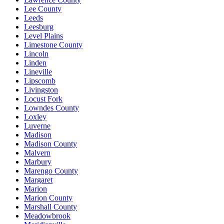
Lee County
Leeds
Leesburg
Level Plains
Limestone County
Lincoln
Linden
Lineville
Lipscomb
Livingston
Locust Fork
Lowndes County
Loxley
Luverne
Madison
Madison County
Malvern
Marbury
Marengo County
Margaret
Marion
Marion County
Marshall County
Meadowbrook