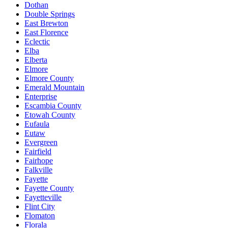
Dothan
Double Springs
East Brewton
East Florence
Eclectic
Elba
Elberta
Elmore
Elmore County
Emerald Mountain
Enterprise
Escambia County
Etowah County
Eufaula
Eutaw
Evergreen
Fairfield
Fairhope
Falkville
Fayette
Fayette County
Fayetteville
Flint City
Flomaton
Florala