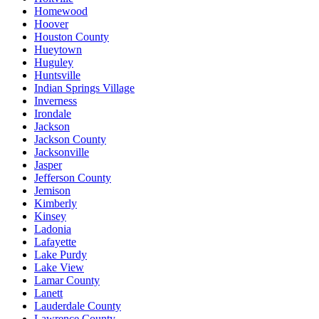
Homewood
Hoover
Houston County
Hueytown
Huguley
Huntsville
Indian Springs Village
Inverness
Irondale
Jackson
Jackson County
Jacksonville
Jasper
Jefferson County
Jemison
Kimberly
Kinsey
Ladonia
Lafayette
Lake Purdy
Lake View
Lamar County
Lanett
Lauderdale County
Lawrence County