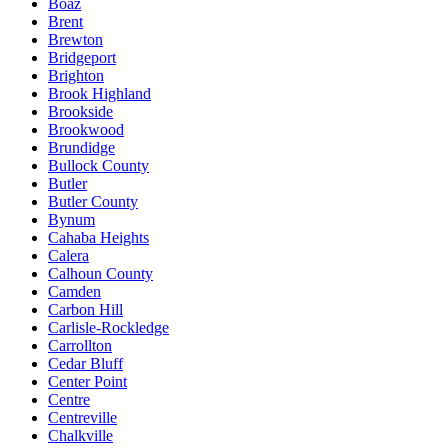
Boaz
Brent
Brewton
Bridgeport
Brighton
Brook Highland
Brookside
Brookwood
Brundidge
Bullock County
Butler
Butler County
Bynum
Cahaba Heights
Calera
Calhoun County
Camden
Carbon Hill
Carlisle-Rockledge
Carrollton
Cedar Bluff
Center Point
Centre
Centreville
Chalkville