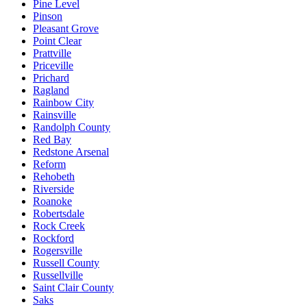
Pine Level
Pinson
Pleasant Grove
Point Clear
Prattville
Priceville
Prichard
Ragland
Rainbow City
Rainsville
Randolph County
Red Bay
Redstone Arsenal
Reform
Rehobeth
Riverside
Roanoke
Robertsdale
Rock Creek
Rockford
Rogersville
Russell County
Russellville
Saint Clair County
Saks