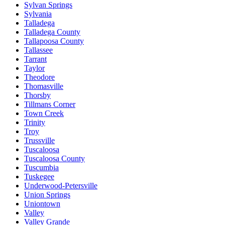
Sylvan Springs
Sylvania
Talladega
Talladega County
Tallapoosa County
Tallassee
Tarrant
Taylor
Theodore
Thomasville
Thorsby
Tillmans Corner
Town Creek
Trinity
Troy
Trussville
Tuscaloosa
Tuscaloosa County
Tuscumbia
Tuskegee
Underwood-Petersville
Union Springs
Uniontown
Valley
Valley Grande