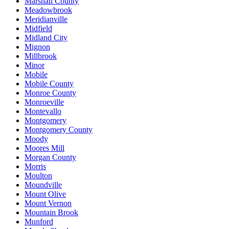
Marshall County
Meadowbrook
Meridianville
Midfield
Midland City
Mignon
Millbrook
Minor
Mobile
Mobile County
Monroe County
Monroeville
Montevallo
Montgomery
Montgomery County
Moody
Moores Mill
Morgan County
Morris
Moulton
Moundville
Mount Olive
Mount Vernon
Mountain Brook
Munford