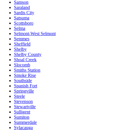
Samson
Saraland
Sardis City
Satsuma
Scottsboro
Selma
Selmont-West Selmont
Semmes
Sheffield
Shelby
Shelby County
Shoal Creek
Slocomb
Smiths Station
Smoke Rise
Southside
Spanish Fort
Springville
Steele
Stevenson
Stewartville
Sulligent
Sumiton
Summerdale
Sylacauga