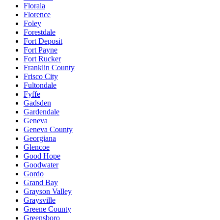
Florala
Florence
Foley
Forestdale
Fort Deposit
Fort Payne
Fort Rucker
Franklin County
Frisco City
Fultondale
Fyffe
Gadsden
Gardendale
Geneva
Geneva County
Georgiana
Glencoe
Good Hope
Goodwater
Gordo
Grand Bay
Grayson Valley
Graysville
Greene County
Greensboro