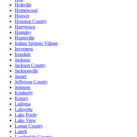
Holtville
Homewood
Hoover
Houston County
Hueytown
Huguley
Huntsville
Indian Springs Village
Inverness
Irondale
Jackson
Jackson County
Jacksonville
Jasper
Jefferson County
Jemison
Kimberly
Kinsey
Ladonia
Lafayette
Lake Purdy
Lake View
Lamar County
Lanett
Lauderdale County