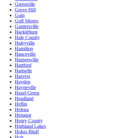
Greenville
Grove Hill
Guin
Gulf Shores
Guntersville
Hackleburg
Hale County
Haleyville
Hamilton
Hanceville
Harpersville
Hartford
Hartselle
Harvest
Hayden
Hayneville
Hazel Green
Headland
Heflin
Helena
Henagar
Henry County
Highland Lakes
Hokes Bluff
Holt