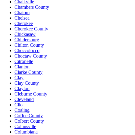
Chalkville
Chambers County
Chatom
Chelsea
Cherokee
Cherokee County
Chickasaw
Childersburg
Chilton County
Choccolocco
Choctaw County
Citronelle
Clanton
Clarke County
Clay
Clay County
Clayton
Cleburne County
Cleveland
Clio
Coaling
Coffee County
Colbert County
Collinsville
Columbiana