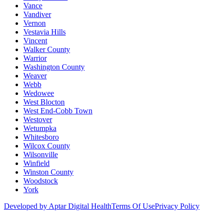
Vance
Vandiver
Vernon
Vestavia Hills
Vincent
Walker County
Warrior
Washington County
Weaver
Webb
Wedowee
West Blocton
West End-Cobb Town
Westover
Wetumpka
Whitesboro
Wilcox County
Wilsonville
Winfield
Winston County
Woodstock
York
Developed by Aptar Digital Health
Terms Of Use
Privacy Policy