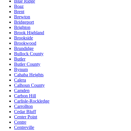
Blue Ridge
Boaz
Brent
Brewton
Bridgeport
Brighton
Brook Highland
Brookside
Brookwood
Brundidge
Bullock County
Butler
Butler County
Bynum
Cahaba Heights
Calera
Calhoun County
Camden
Carbon Hill
Carlisle-Rockledge
Carrollton
Cedar Bluff
Center Point
Centre
Centreville