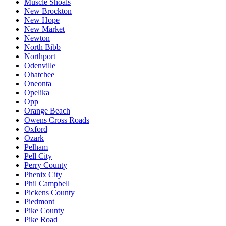
Muscle Shoals
New Brockton
New Hope
New Market
Newton
North Bibb
Northport
Odenville
Ohatchee
Oneonta
Opelika
Opp
Orange Beach
Owens Cross Roads
Oxford
Ozark
Pelham
Pell City
Perry County
Phenix City
Phil Campbell
Pickens County
Piedmont
Pike County
Pike Road