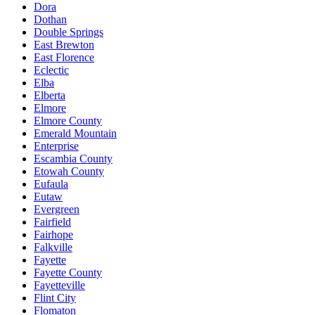
Dora
Dothan
Double Springs
East Brewton
East Florence
Eclectic
Elba
Elberta
Elmore
Elmore County
Emerald Mountain
Enterprise
Escambia County
Etowah County
Eufaula
Eutaw
Evergreen
Fairfield
Fairhope
Falkville
Fayette
Fayette County
Fayetteville
Flint City
Flomaton