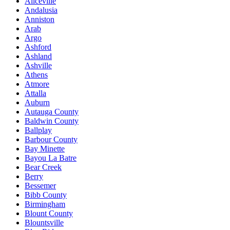
Aliceville
Andalusia
Anniston
Arab
Argo
Ashford
Ashland
Ashville
Athens
Atmore
Attalla
Auburn
Autauga County
Baldwin County
Ballplay
Barbour County
Bay Minette
Bayou La Batre
Bear Creek
Berry
Bessemer
Bibb County
Birmingham
Blount County
Blountsville