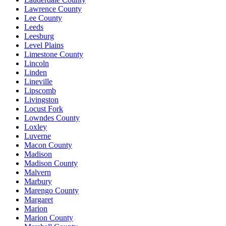
Lawrence County
Lee County
Leeds
Leesburg
Level Plains
Limestone County
Lincoln
Linden
Lineville
Lipscomb
Livingston
Locust Fork
Lowndes County
Loxley
Luverne
Macon County
Madison
Madison County
Malvern
Marbury
Marengo County
Margaret
Marion
Marion County