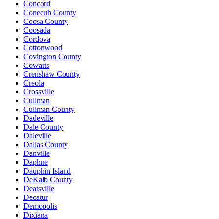
Concord
Conecuh County
Coosa County
Coosada
Cordova
Cottonwood
Covington County
Cowarts
Crenshaw County
Creola
Crossville
Cullman
Cullman County
Dadeville
Dale County
Daleville
Dallas County
Danville
Daphne
Dauphin Island
DeKalb County
Deatsville
Decatur
Demopolis
Dixiana