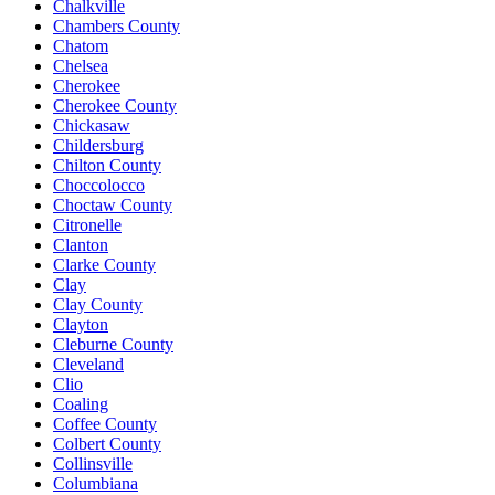
Chalkville
Chambers County
Chatom
Chelsea
Cherokee
Cherokee County
Chickasaw
Childersburg
Chilton County
Choccolocco
Choctaw County
Citronelle
Clanton
Clarke County
Clay
Clay County
Clayton
Cleburne County
Cleveland
Clio
Coaling
Coffee County
Colbert County
Collinsville
Columbiana