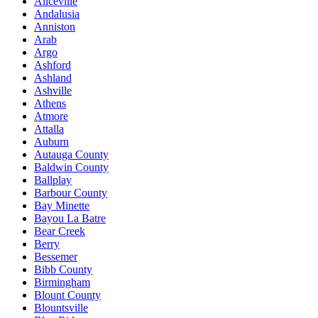
Aliceville
Andalusia
Anniston
Arab
Argo
Ashford
Ashland
Ashville
Athens
Atmore
Attalla
Auburn
Autauga County
Baldwin County
Ballplay
Barbour County
Bay Minette
Bayou La Batre
Bear Creek
Berry
Bessemer
Bibb County
Birmingham
Blount County
Blountsville