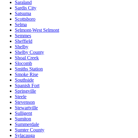
Saraland
Sardis City
Satsuma
Scottsboro
Selma
Selmont-West Selmont
Semmes
Sheffield
Shelby
Shelby County
Shoal Creek
Slocomb
Smiths Station
Smoke Rise
Southside
Spanish Fort
Springville
Steele
Stevenson
Stewartville
Sulligent
Sumiton
Summerdale
Sumter County
Sylacauga