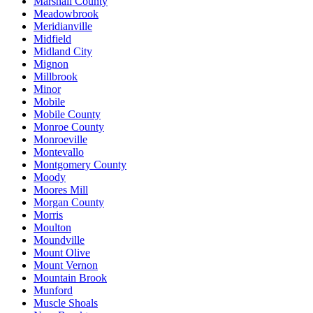
Marshall County
Meadowbrook
Meridianville
Midfield
Midland City
Mignon
Millbrook
Minor
Mobile
Mobile County
Monroe County
Monroeville
Montevallo
Montgomery County
Moody
Moores Mill
Morgan County
Morris
Moulton
Moundville
Mount Olive
Mount Vernon
Mountain Brook
Munford
Muscle Shoals