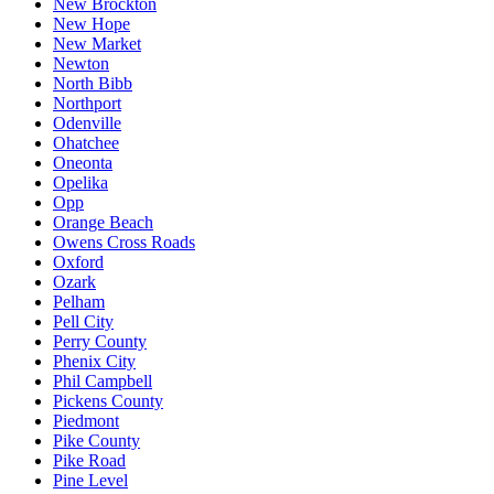
New Brockton
New Hope
New Market
Newton
North Bibb
Northport
Odenville
Ohatchee
Oneonta
Opelika
Opp
Orange Beach
Owens Cross Roads
Oxford
Ozark
Pelham
Pell City
Perry County
Phenix City
Phil Campbell
Pickens County
Piedmont
Pike County
Pike Road
Pine Level