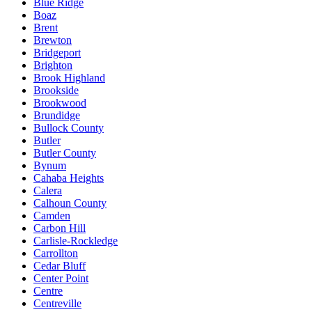
Blue Ridge
Boaz
Brent
Brewton
Bridgeport
Brighton
Brook Highland
Brookside
Brookwood
Brundidge
Bullock County
Butler
Butler County
Bynum
Cahaba Heights
Calera
Calhoun County
Camden
Carbon Hill
Carlisle-Rockledge
Carrollton
Cedar Bluff
Center Point
Centre
Centreville