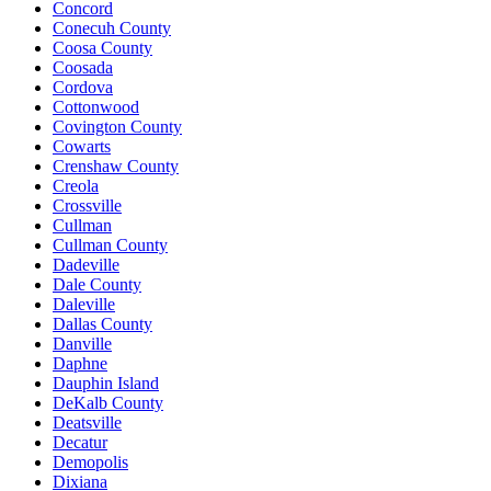
Concord
Conecuh County
Coosa County
Coosada
Cordova
Cottonwood
Covington County
Cowarts
Crenshaw County
Creola
Crossville
Cullman
Cullman County
Dadeville
Dale County
Daleville
Dallas County
Danville
Daphne
Dauphin Island
DeKalb County
Deatsville
Decatur
Demopolis
Dixiana