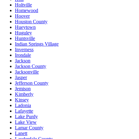
Holtville
Homewood
Hoover
Houston County
Hueytown
Huguley
Huntsville
Indian Springs Village
Inverness
Irondale
Jackson
Jackson County
Jacksonville
Jasper
Jefferson County
Jemison
Kimberly
Kinsey
Ladonia
Lafayette
Lake Purdy
Lake View
Lamar County
Lanett
Lauderdale County