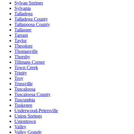
Sylvan Springs
Sylvania
Talladega
Talladega County
Tallapoosa County
Tallassee
Tarrant
Taylor
Theodore
Thomasville
Thorsby
Tillmans Corner
Town Creek
Trinity
Troy
Trussville
Tuscaloosa
Tuscaloosa County
Tuscumbia
Tuskegee
Underwood-Petersville
Union Springs
Uniontown
Valley
Valley Grande