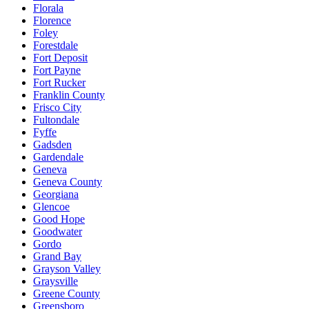
Florala
Florence
Foley
Forestdale
Fort Deposit
Fort Payne
Fort Rucker
Franklin County
Frisco City
Fultondale
Fyffe
Gadsden
Gardendale
Geneva
Geneva County
Georgiana
Glencoe
Good Hope
Goodwater
Gordo
Grand Bay
Grayson Valley
Graysville
Greene County
Greensboro