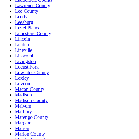
Lawrence County
Lee County
Leeds
Leesburg
Level Plains
Limestone County
Lincoln
Linden
Lineville
Lipscomb
Livingston
Locust Fork
Lowndes County
Loxley
Luverne
Macon County
Madison
Madison County
Malvern
Marbury
Marengo County
Margaret
Marion
Marion County