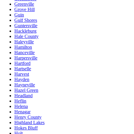
Greenville
Grove Hill
Guin
Gulf Shores
Guntersville
Hackleburg
Hale County
Haleyville
Hamilton
Hanceville
Harpersville
Hartford
Hartselle
Harvest
Hayden
Hayneville
Hazel Green
Headland
Heflin
Helena
Henagar
Henry County
Highland Lakes
Hokes Bluff
Holt