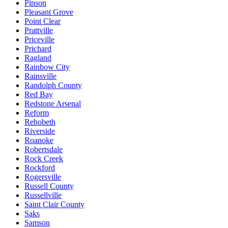
Pinson
Pleasant Grove
Point Clear
Prattville
Priceville
Prichard
Ragland
Rainbow City
Rainsville
Randolph County
Red Bay
Redstone Arsenal
Reform
Rehobeth
Riverside
Roanoke
Robertsdale
Rock Creek
Rockford
Rogersville
Russell County
Russellville
Saint Clair County
Saks
Samson