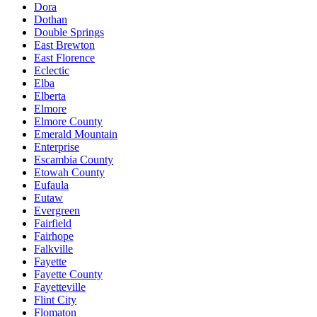
Dora
Dothan
Double Springs
East Brewton
East Florence
Eclectic
Elba
Elberta
Elmore
Elmore County
Emerald Mountain
Enterprise
Escambia County
Etowah County
Eufaula
Eutaw
Evergreen
Fairfield
Fairhope
Falkville
Fayette
Fayette County
Fayetteville
Flint City
Flomaton