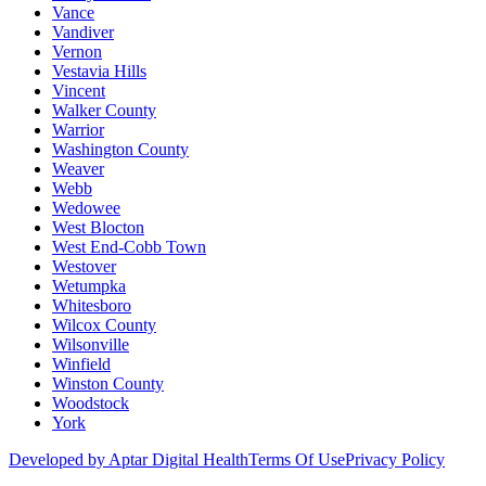
Vance
Vandiver
Vernon
Vestavia Hills
Vincent
Walker County
Warrior
Washington County
Weaver
Webb
Wedowee
West Blocton
West End-Cobb Town
Westover
Wetumpka
Whitesboro
Wilcox County
Wilsonville
Winfield
Winston County
Woodstock
York
Developed by Aptar Digital Health
Terms Of Use
Privacy Policy