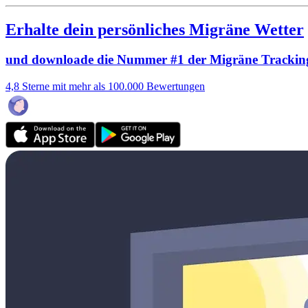
Erhalte dein persönliches Migräne Wetter
und downloade die Nummer #1 der Migräne Trackin
4,8 Sterne mit mehr als 100.000 Bewertungen