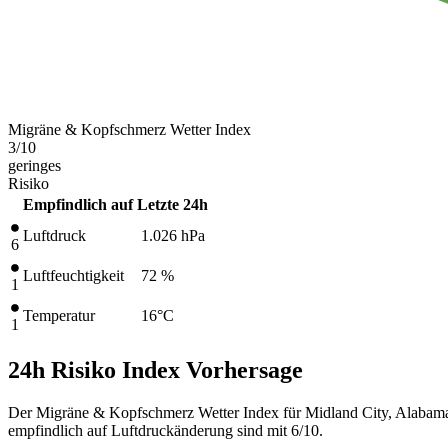
Migräne & Kopfschmerz Wetter Index
3
/10
geringes
Risiko
Empfindlich auf
Letzte 24h
Luftdruck
1.026
hPa
6
Luftfeuchtigkeit
72 %
1
Temperatur
16
°C
1
24h Risiko Index Vorhersage
Der Migräne & Kopfschmerz Wetter Index für Midland City, Alabama,
empfindlich auf Luftdruckänderung sind mit 6/10.