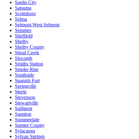
Sardis City
Satsuma
Scottsboro
Selma
Selmont-West Selmont
Semmes
Sheffield
Shelby
Shelby County
Shoal Creek
Slocomb
Smiths Station
Smoke Rise
Southside
Spanish Fort
Springville
Steele
Stevenson
Stewartville
Sulligent
Sumiton
Summerdale
Sumter County
Sylacauga
Sylvan Springs