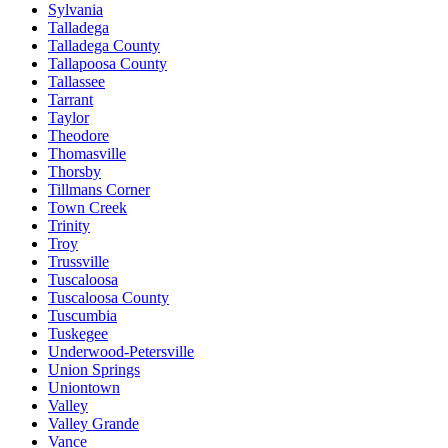
Sylvania
Talladega
Talladega County
Tallapoosa County
Tallassee
Tarrant
Taylor
Theodore
Thomasville
Thorsby
Tillmans Corner
Town Creek
Trinity
Troy
Trussville
Tuscaloosa
Tuscaloosa County
Tuscumbia
Tuskegee
Underwood-Petersville
Union Springs
Uniontown
Valley
Valley Grande
Vance