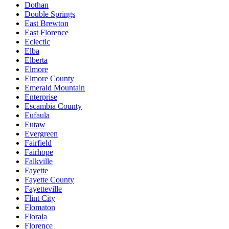
Dothan
Double Springs
East Brewton
East Florence
Eclectic
Elba
Elberta
Elmore
Elmore County
Emerald Mountain
Enterprise
Escambia County
Eufaula
Eutaw
Evergreen
Fairfield
Fairhope
Falkville
Fayette
Fayette County
Fayetteville
Flint City
Flomaton
Florala
Florence