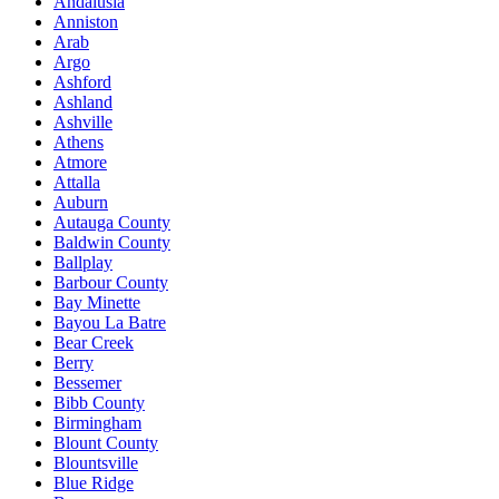
Andalusia
Anniston
Arab
Argo
Ashford
Ashland
Ashville
Athens
Atmore
Attalla
Auburn
Autauga County
Baldwin County
Ballplay
Barbour County
Bay Minette
Bayou La Batre
Bear Creek
Berry
Bessemer
Bibb County
Birmingham
Blount County
Blountsville
Blue Ridge