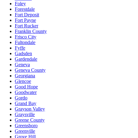
Foley
Forestdale
Fort Deposit
Fort Payne
Fort Rucker
Franklin County
Frisco City
Fultondale
Fyffe
Gadsden
Gardendale
Geneva
Geneva County
Georgiana
Glencoe
Good Hope
Goodwater
Gordo
Grand Bay
Grayson Valley
Graysville
Greene County
Greensboro
Greenville
Grove Hill