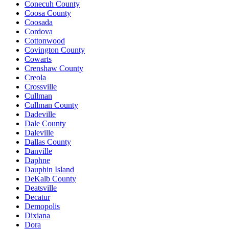
Conecuh County
Coosa County
Coosada
Cordova
Cottonwood
Covington County
Cowarts
Crenshaw County
Creola
Crossville
Cullman
Cullman County
Dadeville
Dale County
Daleville
Dallas County
Danville
Daphne
Dauphin Island
DeKalb County
Deatsville
Decatur
Demopolis
Dixiana
Dora