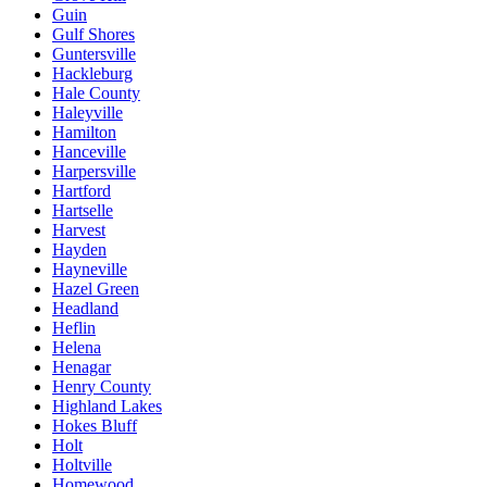
Guin
Gulf Shores
Guntersville
Hackleburg
Hale County
Haleyville
Hamilton
Hanceville
Harpersville
Hartford
Hartselle
Harvest
Hayden
Hayneville
Hazel Green
Headland
Heflin
Helena
Henagar
Henry County
Highland Lakes
Hokes Bluff
Holt
Holtville
Homewood