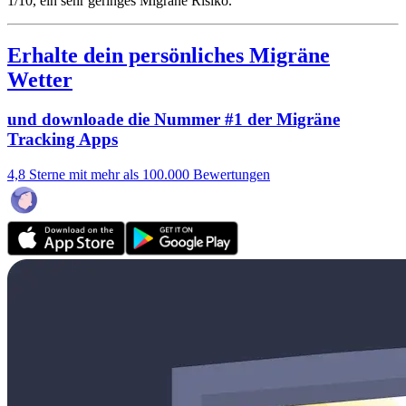
1/10
, ein sehr geringes Migräne Risiko.
Erhalte dein persönliches Migräne
Wetter
und downloade die Nummer #1 der Migräne
Tracking Apps
4,8 Sterne mit mehr als 100.000 Bewertungen