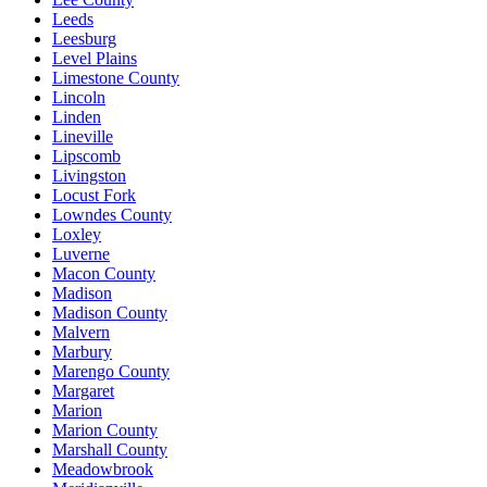
Leeds
Leesburg
Level Plains
Limestone County
Lincoln
Linden
Lineville
Lipscomb
Livingston
Locust Fork
Lowndes County
Loxley
Luverne
Macon County
Madison
Madison County
Malvern
Marbury
Marengo County
Margaret
Marion
Marion County
Marshall County
Meadowbrook