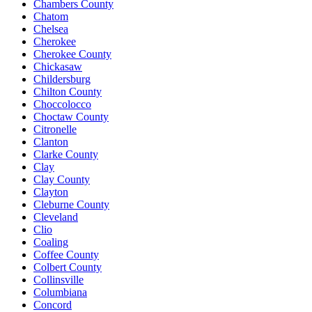
Chambers County
Chatom
Chelsea
Cherokee
Cherokee County
Chickasaw
Childersburg
Chilton County
Choccolocco
Choctaw County
Citronelle
Clanton
Clarke County
Clay
Clay County
Clayton
Cleburne County
Cleveland
Clio
Coaling
Coffee County
Colbert County
Collinsville
Columbiana
Concord