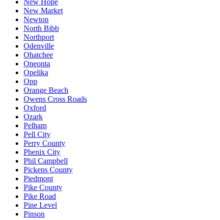
New Hope
New Market
Newton
North Bibb
Northport
Odenville
Ohatchee
Oneonta
Opelika
Opp
Orange Beach
Owens Cross Roads
Oxford
Ozark
Pelham
Pell City
Perry County
Phenix City
Phil Campbell
Pickens County
Piedmont
Pike County
Pike Road
Pine Level
Pinson