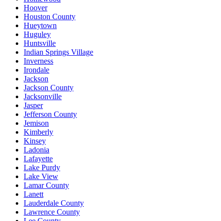
Hoover
Houston County
Hueytown
Huguley
Huntsville
Indian Springs Village
Inverness
Irondale
Jackson
Jackson County
Jacksonville
Jasper
Jefferson County
Jemison
Kimberly
Kinsey
Ladonia
Lafayette
Lake Purdy
Lake View
Lamar County
Lanett
Lauderdale County
Lawrence County
Lee County