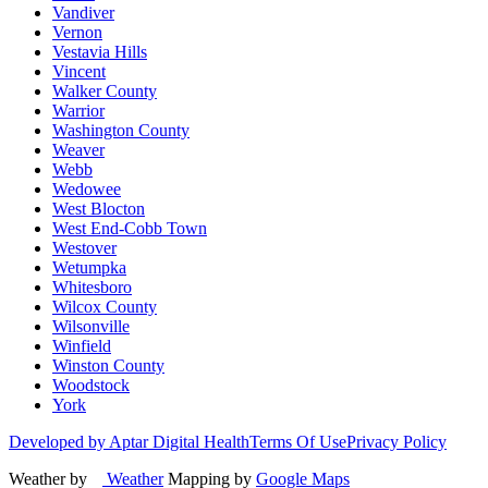
Vandiver
Vernon
Vestavia Hills
Vincent
Walker County
Warrior
Washington County
Weaver
Webb
Wedowee
West Blocton
West End-Cobb Town
Westover
Wetumpka
Whitesboro
Wilcox County
Wilsonville
Winfield
Winston County
Woodstock
York
Developed by Aptar Digital Health
Terms Of Use
Privacy Policy
Weather by
Weather
Mapping by
Google Maps