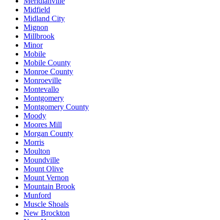
Meridianville
Midfield
Midland City
Mignon
Millbrook
Minor
Mobile
Mobile County
Monroe County
Monroeville
Montevallo
Montgomery
Montgomery County
Moody
Moores Mill
Morgan County
Morris
Moulton
Moundville
Mount Olive
Mount Vernon
Mountain Brook
Munford
Muscle Shoals
New Brockton