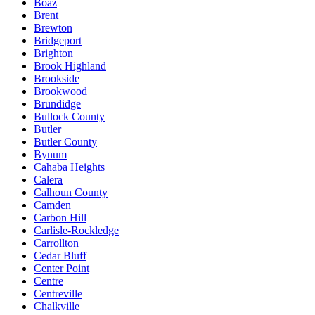
Boaz
Brent
Brewton
Bridgeport
Brighton
Brook Highland
Brookside
Brookwood
Brundidge
Bullock County
Butler
Butler County
Bynum
Cahaba Heights
Calera
Calhoun County
Camden
Carbon Hill
Carlisle-Rockledge
Carrollton
Cedar Bluff
Center Point
Centre
Centreville
Chalkville