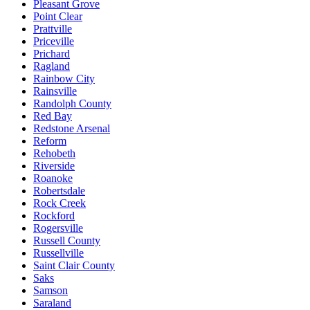
Pleasant Grove
Point Clear
Prattville
Priceville
Prichard
Ragland
Rainbow City
Rainsville
Randolph County
Red Bay
Redstone Arsenal
Reform
Rehobeth
Riverside
Roanoke
Robertsdale
Rock Creek
Rockford
Rogersville
Russell County
Russellville
Saint Clair County
Saks
Samson
Saraland