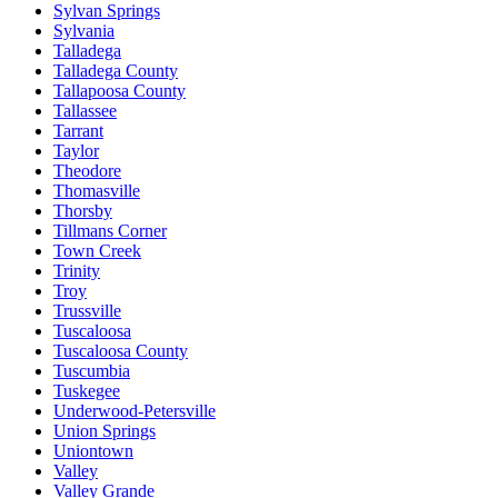
Sylvan Springs
Sylvania
Talladega
Talladega County
Tallapoosa County
Tallassee
Tarrant
Taylor
Theodore
Thomasville
Thorsby
Tillmans Corner
Town Creek
Trinity
Troy
Trussville
Tuscaloosa
Tuscaloosa County
Tuscumbia
Tuskegee
Underwood-Petersville
Union Springs
Uniontown
Valley
Valley Grande