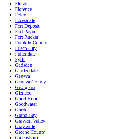
Florala
Florence
Foley
Forestdale
Fort Deposit
Fort Payne
Fort Rucker
Franklin County
Frisco City
Fultondale
Fyffe
Gadsden
Gardendale
Geneva
Geneva County
Georgiana
Glencoe
Good Hope
Goodwater
Gordo
Grand Bay
Grayson Valley
Graysville
Greene County
Greensboro