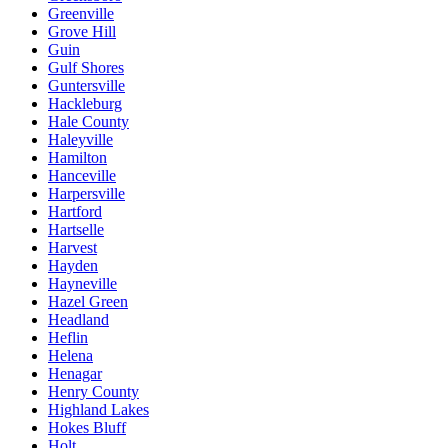
Greenville
Grove Hill
Guin
Gulf Shores
Guntersville
Hackleburg
Hale County
Haleyville
Hamilton
Hanceville
Harpersville
Hartford
Hartselle
Harvest
Hayden
Hayneville
Hazel Green
Headland
Heflin
Helena
Henagar
Henry County
Highland Lakes
Hokes Bluff
Holt