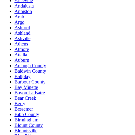
Aliceville
Andalusia
Anniston
Arab
Argo
Ashford
Ashland
Ashville
Athens
Atmore
Attalla
Auburn
Autauga County
Baldwin County
Ballplay
Barbour County
Bay Minette
Bayou La Batre
Bear Creek
Berry
Bessemer
Bibb County
Birmingham
Blount County
Blountsville