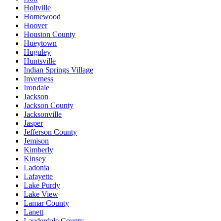
Holtville
Homewood
Hoover
Houston County
Hueytown
Huguley
Huntsville
Indian Springs Village
Inverness
Irondale
Jackson
Jackson County
Jacksonville
Jasper
Jefferson County
Jemison
Kimberly
Kinsey
Ladonia
Lafayette
Lake Purdy
Lake View
Lamar County
Lanett
Lauderdale County