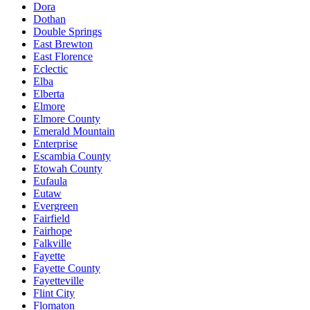
Dora
Dothan
Double Springs
East Brewton
East Florence
Eclectic
Elba
Elberta
Elmore
Elmore County
Emerald Mountain
Enterprise
Escambia County
Etowah County
Eufaula
Eutaw
Evergreen
Fairfield
Fairhope
Falkville
Fayette
Fayette County
Fayetteville
Flint City
Flomaton