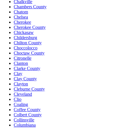
Chalkville
Chambers County
Chatom
Chelsea
Cherokee
Cherokee County
Chickasaw
Childersburg
Chilton County
Choccolocco
Choctaw County
Citronelle
Clanton
Clarke County
Clay
Clay County
Clayton
Cleburne County
Cleveland
Clio
Coaling
Coffee County
Colbert County
Collinsville
Columbiana