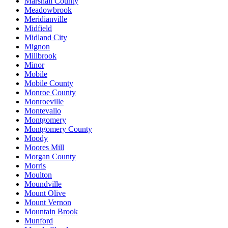
Marshall County
Meadowbrook
Meridianville
Midfield
Midland City
Mignon
Millbrook
Minor
Mobile
Mobile County
Monroe County
Monroeville
Montevallo
Montgomery
Montgomery County
Moody
Moores Mill
Morgan County
Morris
Moulton
Moundville
Mount Olive
Mount Vernon
Mountain Brook
Munford