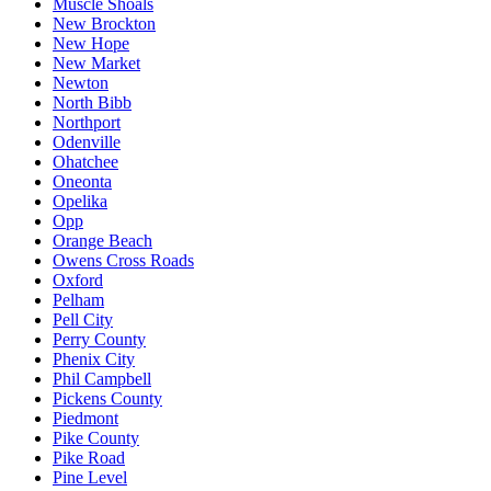
Muscle Shoals
New Brockton
New Hope
New Market
Newton
North Bibb
Northport
Odenville
Ohatchee
Oneonta
Opelika
Opp
Orange Beach
Owens Cross Roads
Oxford
Pelham
Pell City
Perry County
Phenix City
Phil Campbell
Pickens County
Piedmont
Pike County
Pike Road
Pine Level