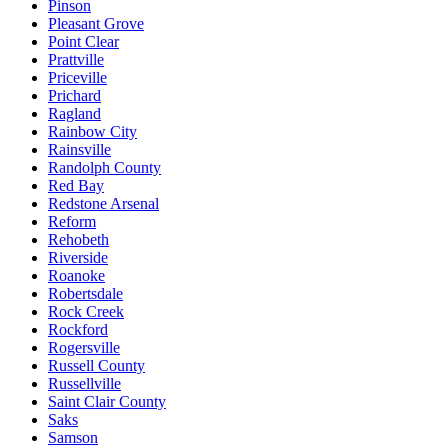
Pinson
Pleasant Grove
Point Clear
Prattville
Priceville
Prichard
Ragland
Rainbow City
Rainsville
Randolph County
Red Bay
Redstone Arsenal
Reform
Rehobeth
Riverside
Roanoke
Robertsdale
Rock Creek
Rockford
Rogersville
Russell County
Russellville
Saint Clair County
Saks
Samson