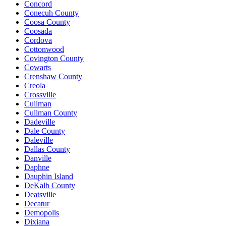
Concord
Conecuh County
Coosa County
Coosada
Cordova
Cottonwood
Covington County
Cowarts
Crenshaw County
Creola
Crossville
Cullman
Cullman County
Dadeville
Dale County
Daleville
Dallas County
Danville
Daphne
Dauphin Island
DeKalb County
Deatsville
Decatur
Demopolis
Dixiana