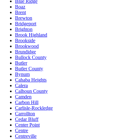
Blue Ridge
Boaz
Brent
Brewton
Bridgeport
Brighton
Brook Highland
Brookside
Brookwood
Brundidge
Bullock County
Butler
Butler County
Bynum
Cahaba Heights
Calera
Calhoun County
Camden
Carbon Hill
Carlisle-Rockledge
Carrollton
Cedar Bluff
Center Point
Centre
Centreville