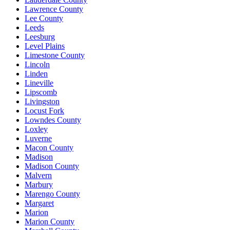
Lawrence County
Lee County
Leeds
Leesburg
Level Plains
Limestone County
Lincoln
Linden
Lineville
Lipscomb
Livingston
Locust Fork
Lowndes County
Loxley
Luverne
Macon County
Madison
Madison County
Malvern
Marbury
Marengo County
Margaret
Marion
Marion County