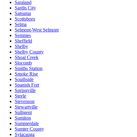
Saraland
Sardis City
Satsuma
Scottsboro
Selma
Selmont-West Selmont
Semmes
Sheffield
Shelby
Shelby County
Shoal Creek
Slocomb
Smiths Station
Smoke Rise
Southside
Spanish Fort
Springville
Steele
Stevenson
Stewartville
Sulligent
Sumiton
Summerdale
Sumter County
Sylacauga