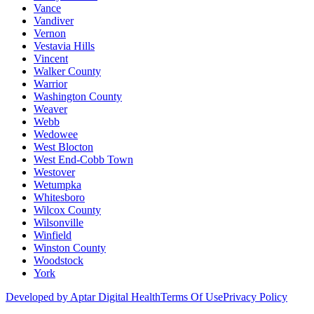
Vance
Vandiver
Vernon
Vestavia Hills
Vincent
Walker County
Warrior
Washington County
Weaver
Webb
Wedowee
West Blocton
West End-Cobb Town
Westover
Wetumpka
Whitesboro
Wilcox County
Wilsonville
Winfield
Winston County
Woodstock
York
Developed by Aptar Digital Health
Terms Of Use
Privacy Policy